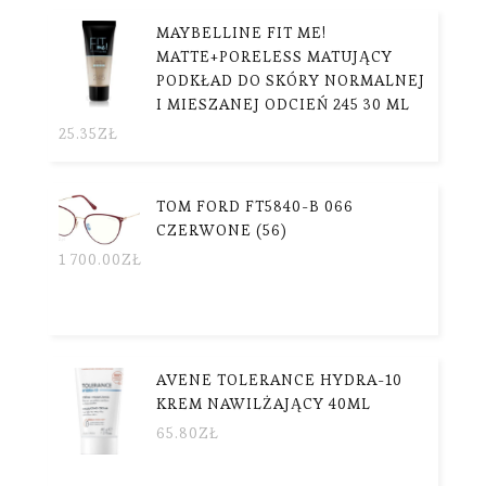
MAYBELLINE FIT ME!
MATTE+PORELESS MATUJĄCY
PODKŁAD DO SKÓRY NORMALNEJ
I MIESZANEJ ODCIEŃ 245 30 ML
25.35
ZŁ
TOM FORD FT5840-B 066
CZERWONE (56)
1 700.00
ZŁ
AVENE TOLERANCE HYDRA-10
KREM NAWILŻAJĄCY 40ML
65.80
ZŁ