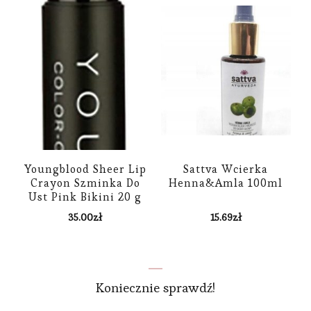
Youngblood Sheer Lip
Sattva Wcierka
Crayon Szminka Do
Henna&Amla 100ml
Ust Pink Bikini 20 g
35.00
zł
15.69
zł
Koniecznie sprawdź!