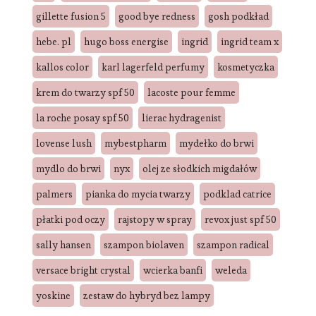
gillette fusion 5
good bye redness
gosh podkład
hebe. pl
hugo boss energise
ingrid
ingrid team x
kallos color
karl lagerfeld perfumy
kosmetyczka
krem do twarzy spf 50
lacoste pour femme
la roche posay spf 50
lierac hydragenist
lovense lush
mybestpharm
mydełko do brwi
mydlo do brwi
nyx
olej ze słodkich migdałów
palmers
pianka do mycia twarzy
podklad catrice
płatki pod oczy
rajstopy w spray
revox just spf 50
sally hansen
szampon biolaven
szampon radical
versace bright crystal
wcierka banfi
weleda
yoskine
zestaw do hybryd bez lampy