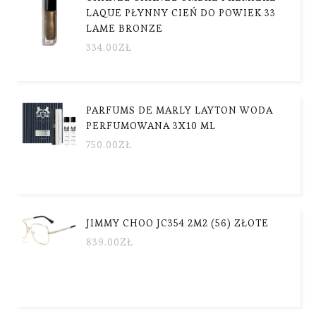
LAQUE PŁYNNY CIEŃ DO POWIEK 33
LAME BRONZE
334.00
ZŁ
PARFUMS DE MARLY LAYTON WODA
PERFUMOWANA 3X10 ML
750.00
ZŁ
JIMMY CHOO JC354 2M2 (56) ZŁOTE
839.00
ZŁ