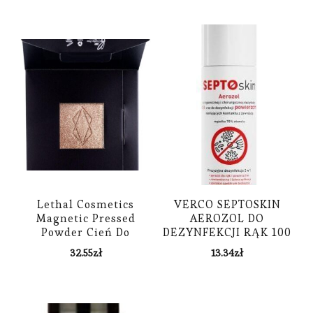
Lethal Cosmetics
VERCO SEPTOSKIN
Magnetic Pressed
AEROZOL DO
Powder Cień Do
DEZYNFEKCJI RĄK 100
Powiek Lithium 1,6G
ML
32.55
zł
13.34
zł