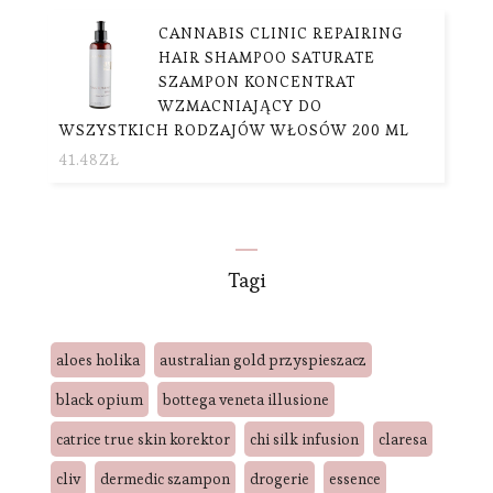
CANNABIS CLINIC REPAIRING
HAIR SHAMPOO SATURATE
SZAMPON KONCENTRAT
WZMACNIAJĄCY DO
WSZYSTKICH RODZAJÓW WŁOSÓW 200 ML
41.48
ZŁ
Tagi
aloes holika
australian gold przyspieszacz
black opium
bottega veneta illusione
catrice true skin korektor
chi silk infusion
claresa
cliv
dermedic szampon
drogerie
essence