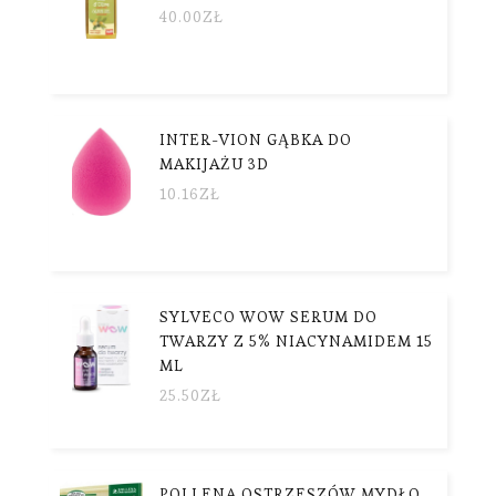
40.00
ZŁ
INTER-VION GĄBKA DO
MAKIJAŻU 3D
10.16
ZŁ
SYLVECO WOW SERUM DO
TWARZY Z 5% NIACYNAMIDEM 15
ML
25.50
ZŁ
POLLENA OSTRZESZÓW MYDŁO