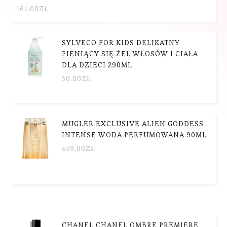
161.00
ZŁ
SYLVECO FOR KIDS DELIKATNY
PIENIĄCY SIĘ ŻEL WŁOSÓW I CIAŁA
DLA DZIECI 290ML
30.00
ZŁ
MUGLER EXCLUSIVE ALIEN GODDESS
INTENSE WODA PERFUMOWANA 90ML
449.00
ZŁ
CHANEL CHANEL OMBRE PREMIERE