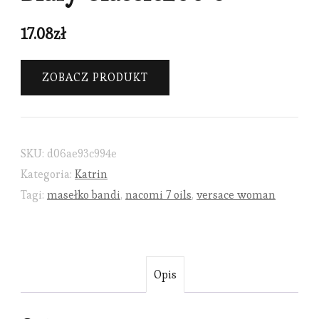
17.08
zł
ZOBACZ PRODUKT
SKU:
d06ae93c994e
Kategoria:
Katrin
Tagi:
masełko bandi
,
nacomi 7 oils
,
versace woman
Opis