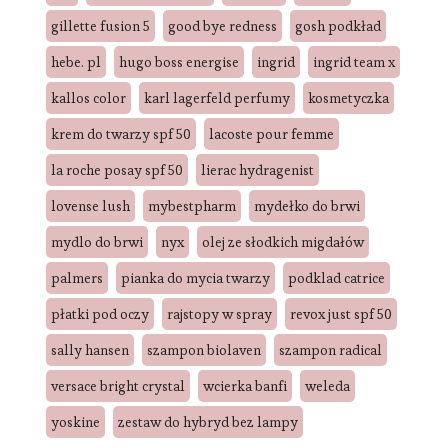
gillette fusion 5
good bye redness
gosh podkład
hebe. pl
hugo boss energise
ingrid
ingrid team x
kallos color
karl lagerfeld perfumy
kosmetyczka
krem do twarzy spf 50
lacoste pour femme
la roche posay spf 50
lierac hydragenist
lovense lush
mybestpharm
mydełko do brwi
mydlo do brwi
nyx
olej ze słodkich migdałów
palmers
pianka do mycia twarzy
podklad catrice
płatki pod oczy
rajstopy w spray
revox just spf 50
sally hansen
szampon biolaven
szampon radical
versace bright crystal
wcierka banfi
weleda
yoskine
zestaw do hybryd bez lampy