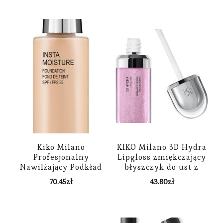
Kiko Milano
KIKO Milano 3D Hydra
Profesjonalny
Lipgloss zmiękczający
Nawilżający Podkład
błyszczyk do ust z
Do Twarzy
efektem 3D 27 Pearly
70.45
zł
43.80
zł
Instamoisture Podkład
Lavender 6.5 ml
Spf25 10 Neutral