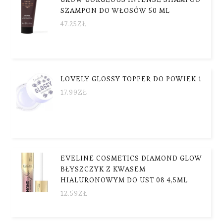
SZAMPON DO WŁOSÓW 50 ML
47.25
ZŁ
LOVELY GLOSSY TOPPER DO POWIEK 1
17.99
ZŁ
EVELINE COSMETICS DIAMOND GLOW
BŁYSZCZYK Z KWASEM
HIALURONOWYM DO UST 08 4,5ML
12.59
ZŁ