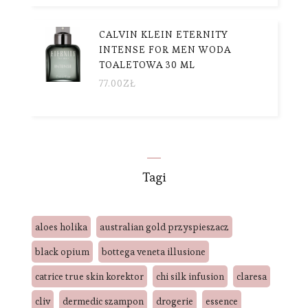
CALVIN KLEIN ETERNITY
INTENSE FOR MEN WODA
TOALETOWA 30 ML
77.00
ZŁ
Tagi
aloes holika
australian gold przyspieszacz
black opium
bottega veneta illusione
catrice true skin korektor
chi silk infusion
claresa
cliv
dermedic szampon
drogerie
essence