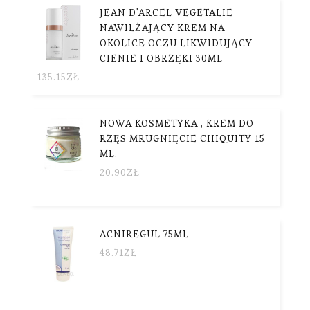
JEAN D'ARCEL VEGETALIE
NAWILŻAJĄCY KREM NA
OKOLICE OCZU LIKWIDUJĄCY
CIENIE I OBRZĘKI 30ML
135.15
ZŁ
NOWA KOSMETYKA , KREM DO
RZĘS MRUGNIĘCIE CHIQUITY 15
ML.
20.90
ZŁ
ACNIREGUL 75ML
48.71
ZŁ