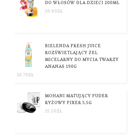
DO WŁOSÓW DLA DZIECI 200ML
20.89
ZŁ
BIELENDA FRESH JUICE
ROZŚWIETLAJĄCY ŻEL
MICELARNY DO MYCIA TWARZY
ANANAS 190G
10.79
ZŁ
MOHANI MATUJĄCY PUDER
RYŻOWY FIXER 5,5G
25.50
ZŁ