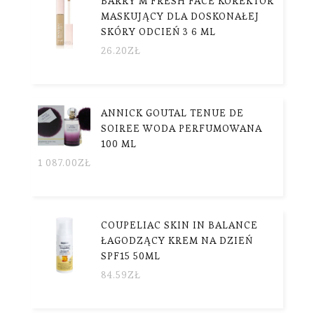
BARRY M FRESH FACE KOREKTOR
MASKUJĄCY DLA DOSKONAŁEJ
SKÓRY ODCIEŃ 3 6 ML
26.20
ZŁ
ANNICK GOUTAL TENUE DE
SOIREE WODA PERFUMOWANA
100 ML
1 087.00
ZŁ
COUPELIAC SKIN IN BALANCE
ŁAGODZĄCY KREM NA DZIEŃ
SPF15 50ML
84.59
ZŁ