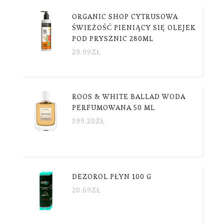
ORGANIC SHOP CYTRUSOWA
ŚWIEŻOŚĆ PIENIĄCY SIĘ OLEJEK
POD PRYSZNIC 280ML
29.99
ZŁ
ROOS & WHITE BALLAD WODA
PERFUMOWANA 50 ML
399.20
ZŁ
DEZOROL PŁYN 100 G
20.69
ZŁ