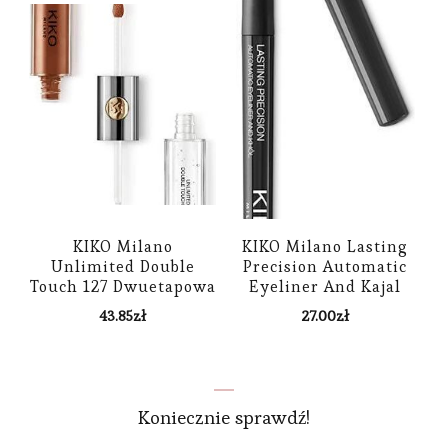
KIKO Milano
KIKO Milano Lasting
Unlimited Double
Precision Automatic
Touch 127 Dwuetapowa
Eyeliner And Kajal
Płynna Pomadka Do
kredka do oczu 16
43.85
zł
27.00
zł
Ust 6ml
Black 0.35g
Koniecznie sprawdź!