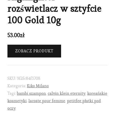
rozświetlacz w sztyfcie
100 Gold 10g
53.00
zł
ZOBACZ PRODUKT
SKU:
9f2fc84f3708
Kategoria:
Kiko Milano
Tagi:
bambi szampon
,
calvin klein eternity
,
koreańskie
kosmetyki
,
lacoste pour femme
,
petitfee płatki pod
oczy