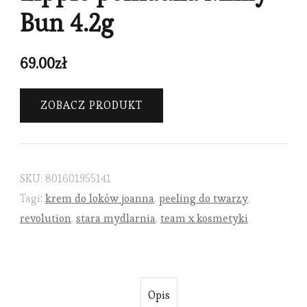
Bun 4.2g
69.00
zł
ZOBACZ PRODUKT
SKU:
801601955141
Tagi:
krem do loków joanna
,
peeling do twarzy
,
revolution
,
stara mydlarnia
,
team x kosmetyki
Opis