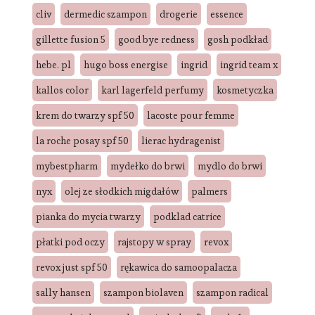
cliv
dermedic szampon
drogerie
essence
gillette fusion 5
good bye redness
gosh podkład
hebe. pl
hugo boss energise
ingrid
ingrid team x
kallos color
karl lagerfeld perfumy
kosmetyczka
krem do twarzy spf 50
lacoste pour femme
la roche posay spf 50
lierac hydragenist
mybestpharm
mydełko do brwi
mydlo do brwi
nyx
olej ze słodkich migdałów
palmers
pianka do mycia twarzy
podklad catrice
płatki pod oczy
rajstopy w spray
revox
revox just spf 50
rękawica do samoopalacza
sally hansen
szampon biolaven
szampon radical