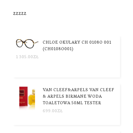
zzzzz
CHLOE OKULARY CH 0108O 001
(CH0108O001)
1 305.00
ZŁ
VAN CLEEF&ARPELS VAN CLEEF
& ARPELS BIRMANE WODA
TOALETOWA 50ML TESTER
699.00
ZŁ