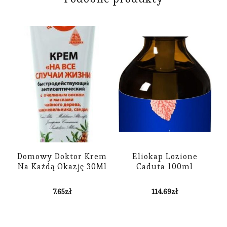
Domowy Doktor Krem
Eliokap Lozione
Na Każdą Okazję 30Ml
Caduta 100ml
7.65
zł
114.69
zł