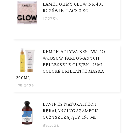
LAMEL OHMY GLOW NR 401
ROZŚWIETLACZ 3,8G
17.27
ZŁ
KEMON ACTYVA ZESTAW DO
WŁOSÓW FARBOWANYCH
BELLESSERE OLEJEK 125ML,
COLORE BRILLANTE MASKA
200ML
175.00
ZŁ
DAVINES NATURALTECH
REBALANCING SZAMPON
OCZYSZCZAJĄCY 250 ML
88.10
ZŁ