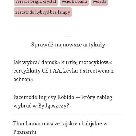
versace bright crystal
wcierka banfi
weleda
zestaw do hybryd bez lampy
Sprawdź najnowsze artykuły
Jak wybrać damską kurtkę motocyklową:
certyfikaty CE i AA, kevlar i streetwear z
ochroną
Facemodeling czy Kobido — który zabieg
wybrać w Bydgoszczy?
Thai Lamai masaże tajskie i balijskie w
Poznaniu