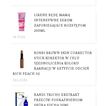
LIRENE BĘDĘ MAMĄ
INTENSYWNE SERUM
ZAPOBIEGAJĄCE ROZSTĘPOM
200ML
18.97
ZŁ
BOBBI BROWN SKIN CORRECTOR
STICK KOREKTOR W CELU
UJEDNOLICENIA KOLORU
KARNACJI W SZTYFCIE ODCIEŃ
RICH PEACH 3G
146.22
ZŁ
BANDI TRICHO EKSTRAKT
PRZECIW PODRAŻNIENIOM
SKÓRA SUCHA 30ML