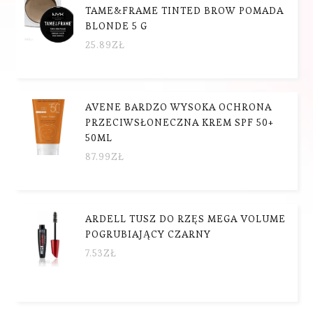
TAME&FRAME TINTED BROW POMADA
BLONDE 5 G
25.89
ZŁ
AVENE BARDZO WYSOKA OCHRONA
PRZECIWSŁONECZNA KREM SPF 50+
50ML
87.99
ZŁ
ARDELL TUSZ DO RZĘS MEGA VOLUME
POGRUBIAJĄCY CZARNY
7.53
ZŁ