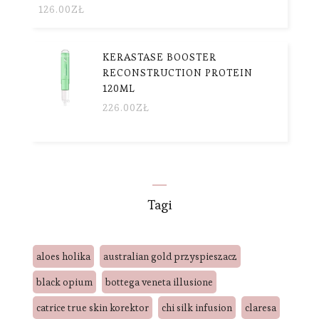
126.00
ZŁ
KERASTASE BOOSTER
RECONSTRUCTION PROTEIN
120ML
226.00
ZŁ
Tagi
aloes holika
australian gold przyspieszacz
black opium
bottega veneta illusione
catrice true skin korektor
chi silk infusion
claresa