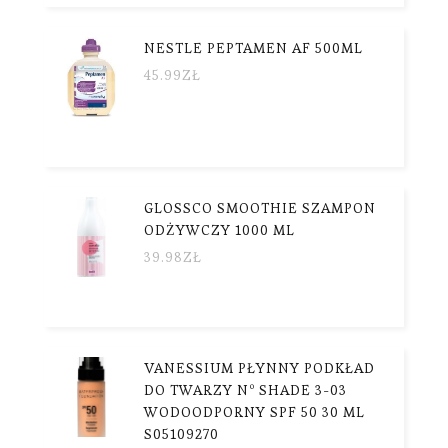
NESTLE PEPTAMEN AF 500ML
45.99
ZŁ
GLOSSCO SMOOTHIE SZAMPON
ODŻYWCZY 1000 ML
39.98
ZŁ
VANESSIUM PŁYNNY PODKŁAD
DO TWARZY Nº SHADE 3-03
WODOODPORNY SPF 50 30 ML
S05109270