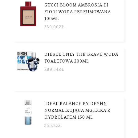
GUCCI BLOOM AMBROSIA DI
FIORI WODA PERFUMOWANA
100ML
339.00
ZŁ
DIESEL ONLY THE BRAVE WODA
TOALETOWA 200ML
289.54
ZŁ
IDEAL BALANCE BY DEYNN
NORMALIZUJĄCA MGIEŁKA Z
HYDROLATEM,150 ML
35.88
ZŁ