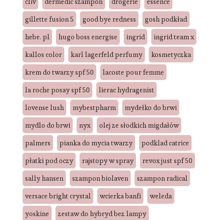
cliv
dermedic szampon
drogerie
essence
gillette fusion 5
good bye redness
gosh podkład
hebe. pl
hugo boss energise
ingrid
ingrid team x
kallos color
karl lagerfeld perfumy
kosmetyczka
krem do twarzy spf 50
lacoste pour femme
la roche posay spf 50
lierac hydragenist
lovense lush
mybestpharm
mydełko do brwi
mydlo do brwi
nyx
olej ze słodkich migdałów
palmers
pianka do mycia twarzy
podklad catrice
płatki pod oczy
rajstopy w spray
revox just spf 50
sally hansen
szampon biolaven
szampon radical
versace bright crystal
wcierka banfi
weleda
yoskine
zestaw do hybryd bez lampy