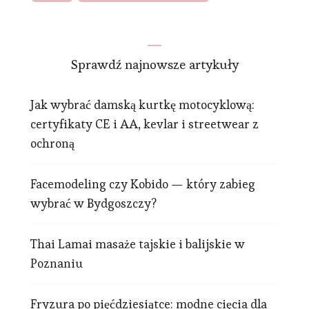
Sprawdź najnowsze artykuły
Jak wybrać damską kurtkę motocyklową:
certyfikaty CE i AA, kevlar i streetwear z
ochroną
Facemodeling czy Kobido — który zabieg
wybrać w Bydgoszczy?
Thai Lamai masaże tajskie i balijskie w
Poznaniu
Fryzura po pięćdziesiątce: modne cięcia dla