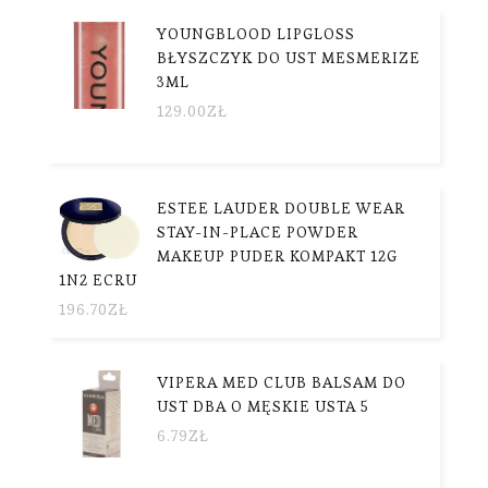
YOUNGBLOOD LIPGLOSS
BŁYSZCZYK DO UST MESMERIZE
3ML
129.00
ZŁ
ESTEE LAUDER DOUBLE WEAR
STAY-IN-PLACE POWDER
MAKEUP PUDER KOMPAKT 12G
1N2 ECRU
196.70
ZŁ
VIPERA MED CLUB BALSAM DO
UST DBA O MĘSKIE USTA 5
6.79
ZŁ