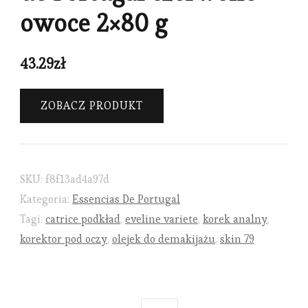
owoce 2×80 g
43.29
zł
ZOBACZ PRODUKT
SKU:
f8f13ad4a97d
Kategoria:
Essencias De Portugal
Tagi:
catrice podkład
,
eveline variete
,
korek analny
,
korektor pod oczy
,
olejek do demakijażu
,
skin 79