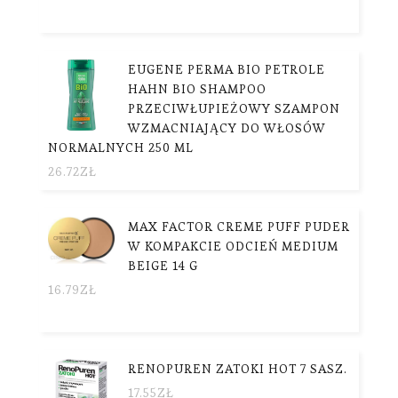
EUGENE PERMA BIO PETROLE
HAHN BIO SHAMPOO
PRZECIWŁUPIEŻOWY SZAMPON
WZMACNIAJĄCY DO WŁOSÓW
NORMALNYCH 250 ML
26.72
ZŁ
MAX FACTOR CREME PUFF PUDER
W KOMPAKCIE ODCIEŃ MEDIUM
BEIGE 14 G
16.79
ZŁ
RENOPUREN ZATOKI HOT 7 SASZ.
17.55
ZŁ