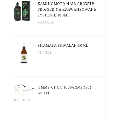
KAMINOMOTO HAIR GROWTH
TRIGGER NA ZAAWANSOWANE
ŁYSIENIE 180ML
249.55
ZŁ
SHAMASA SKWALAN 30ML
31.00
ZŁ
JIMMY CHOO JC354 2M2 (56)
ZŁOTE
839.00
ZŁ