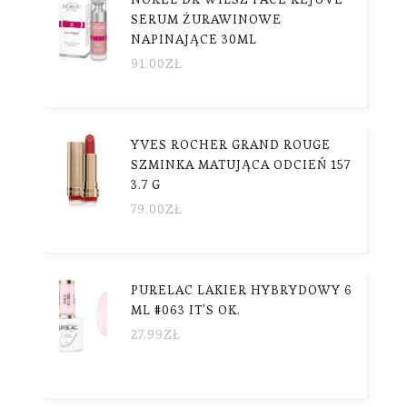
SERUM ŻURAWINOWE
NAPINAJĄCE 30ML
91.00
ZŁ
YVES ROCHER GRAND ROUGE
SZMINKA MATUJĄCA ODCIEŃ 157
3.7 G
79.00
ZŁ
PURELAC LAKIER HYBRYDOWY 6
ML #063 IT'S OK.
27.99
ZŁ