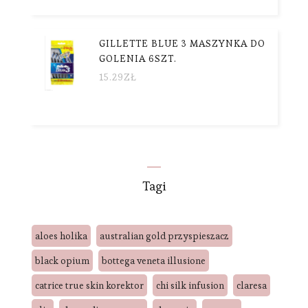
GILLETTE BLUE 3 MASZYNKA DO
GOLENIA 6SZT.
15.29
ZŁ
Tagi
aloes holika
australian gold przyspieszacz
black opium
bottega veneta illusione
catrice true skin korektor
chi silk infusion
claresa