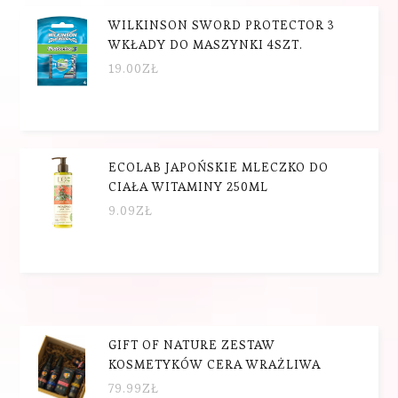
WILKINSON SWORD PROTECTOR 3
WKŁADY DO MASZYNKI 4SZT.
19.00
ZŁ
ECOLAB JAPOŃSKIE MLECZKO DO
CIAŁA WITAMINY 250ML
9.09
ZŁ
GIFT OF NATURE ZESTAW
KOSMETYKÓW CERA WRAŻLIWA
79.99
ZŁ