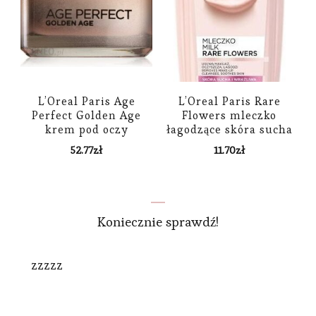
L’Oreal Paris Age
L’Oreal Paris Rare
Perfect Golden Age
Flowers mleczko
krem pod oczy
łagodzące skóra sucha
korygujący cienie i
i wrażliwa 200 ml
52.77
zł
11.70
zł
zmarszczki 15 ml
Koniecznie sprawdź!
zzzzz