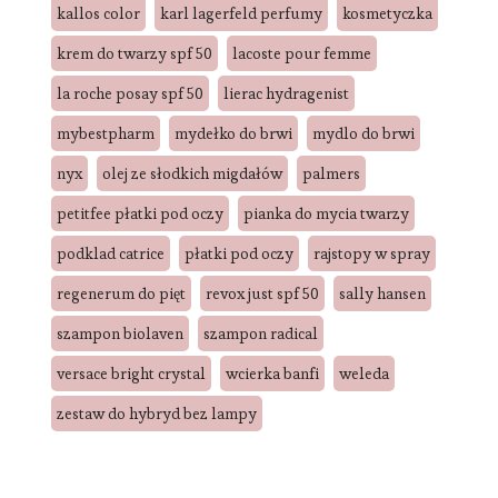
kallos color
karl lagerfeld perfumy
kosmetyczka
krem do twarzy spf 50
lacoste pour femme
la roche posay spf 50
lierac hydragenist
mybestpharm
mydełko do brwi
mydlo do brwi
nyx
olej ze słodkich migdałów
palmers
petitfee płatki pod oczy
pianka do mycia twarzy
podklad catrice
płatki pod oczy
rajstopy w spray
regenerum do pięt
revox just spf 50
sally hansen
szampon biolaven
szampon radical
versace bright crystal
wcierka banfi
weleda
zestaw do hybryd bez lampy