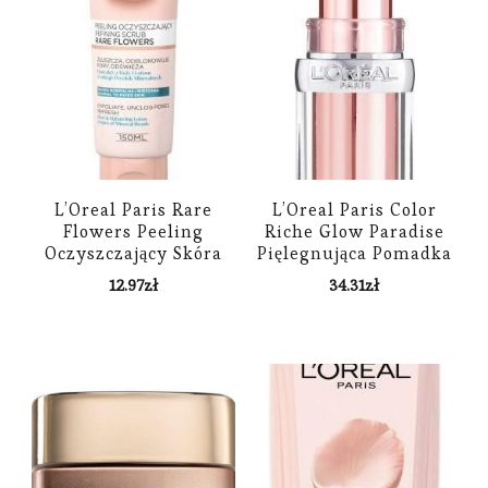
L’Oreal Paris Rare
L’Oreal Paris Color
Flowers Peeling
Riche Glow Paradise
Oczyszczający Skóra
Pięlegnująca Pomadka
Normalna I Mieszana
do ust 111 Pink
12.97
zł
34.31
zł
150 ml
Wonderland