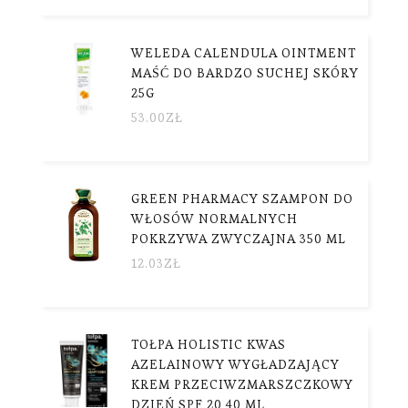
WELEDA CALENDULA OINTMENT
MAŚĆ DO BARDZO SUCHEJ SKÓRY
25G
53.00
ZŁ
GREEN PHARMACY SZAMPON DO
WŁOSÓW NORMALNYCH
POKRZYWA ZWYCZAJNA 350 ML
12.03
ZŁ
TOŁPA HOLISTIC KWAS
AZELAINOWY WYGŁADZAJĄCY
KREM PRZECIWZMARSZCZKOWY
DZIEŃ SPF 20 40 ML