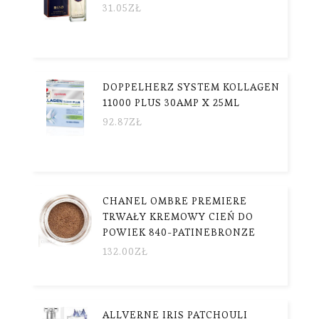
31.05
ZŁ
DOPPELHERZ SYSTEM KOLLAGEN
11000 PLUS 30AMP X 25ML
92.87
ZŁ
CHANEL OMBRE PREMIERE
TRWAŁY KREMOWY CIEŃ DO
POWIEK 840-PATINEBRONZE
132.00
ZŁ
ALLVERNE IRIS PATCHOULI