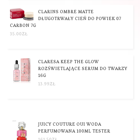
CLARINS OMBRE MATTE
DŁUGOTRWAŁY CIEŃ DO POWIEK 07
CARBON 7G
35.00
ZŁ
CLARESA KEEP THE GLOW
ROZŚWIETLAJĄCE SERUM DO TWARZY
16G
13.99
ZŁ
JUICY COUTURE OUI WODA
PERFUMOWANA 100ML TESTER
161.50
ZŁ