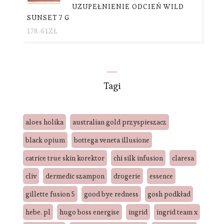
UZUPEŁNIENIE ODCIEŃ WILD
SUNSET 7 G
178.61
ZŁ
Tagi
aloes holika
australian gold przyspieszacz
black opium
bottega veneta illusione
catrice true skin korektor
chi silk infusion
claresa
cliv
dermedic szampon
drogerie
essence
gillette fusion 5
good bye redness
gosh podkład
hebe. pl
hugo boss energise
ingrid
ingrid team x