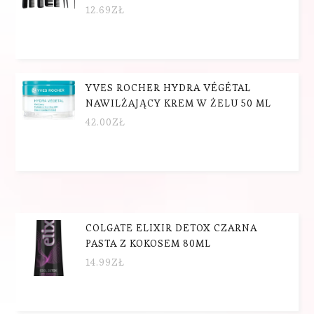
12.69
ZŁ
YVES ROCHER HYDRA VÉGÉTAL
NAWILŻAJĄCY KREM W ŻELU 50 ML
42.00
ZŁ
COLGATE ELIXIR DETOX CZARNA
PASTA Z KOKOSEM 80ML
14.99
ZŁ