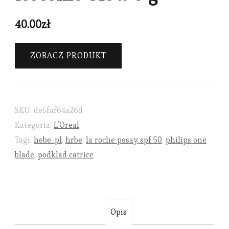
40.00
zł
ZOBACZ PRODUKT
SKU:
de5faf64a26d
Kategoria:
L’Oreal
Tagi:
hebe. pl
,
hrbe
,
la roche posay spf 50
,
philips one
blade
,
podklad catrice
Opis