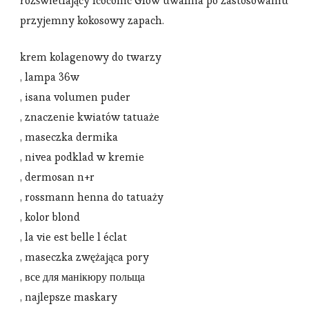
rozświetlający Icoconic Glow uwalnia po zastosowaniu
przyjemny kokosowy zapach.
krem kolagenowy do twarzy
, lampa 36w
, isana volumen puder
, znaczenie kwiatów tatuaże
, maseczka dermika
, nivea podklad w kremie
, dermosan n+r
, rossmann henna do tatuaży
, kolor blond
, la vie est belle l éclat
, maseczka zwężająca pory
, все для манікюру польща
, najlepsze maskary