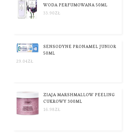
WODA PERFUMOWANA 50ML
33.90
ZŁ
SENSODYNE PRONAMEL JUNIOR
50ML
29.04
ZŁ
ZIAJA MARSHMALLOW PEELING
CUKROWY 300ML
16.98
ZŁ