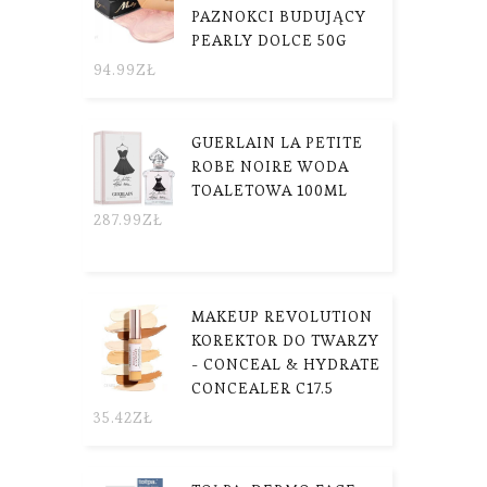
PAZNOKCI BUDUJĄCY
PEARLY DOLCE 50G
94.99
ZŁ
GUERLAIN LA PETITE
ROBE NOIRE WODA
TOALETOWA 100ML
287.99
ZŁ
MAKEUP REVOLUTION
KOREKTOR DO TWARZY
- CONCEAL & HYDRATE
CONCEALER C17.5
35.42
ZŁ