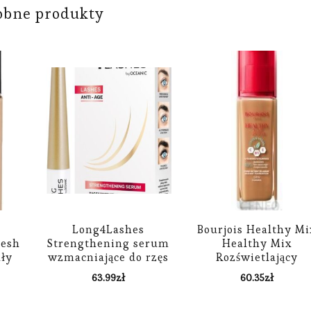
obne produkty
Long4Lashes
Bourjois Healthy Mi
resh
Strengthening serum
Healthy Mix
ły
wzmacniające do rzęs
Rozświetlający
ral
i brwi Anti-Age 4 ml
Podkład Nawilżając
63.99
zł
60.35
zł
24 godz. Odcień 58
Caramel 30 ml