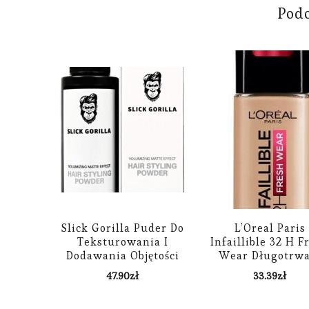
Pod
Slick Gorilla Puder Do
L’Oreal Paris
Teksturowania I
Infaillible 32 H F
Dodawania Objętości
Wear Długotrwa
Włosom 20 G
Podkład 125 Natu
47.90
zł
33.39
zł
Rose 30ml