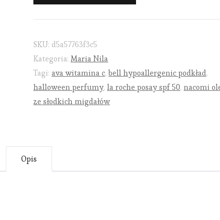
SKU:
d5a57763f3c5
Kategoria:
Maria Nila
Tagi:
ava witamina c
,
bell hypoallergenic podkład
,
halloween perfumy
,
la roche posay spf 50
,
nacomi ol
ze słodkich migdałów
Opis