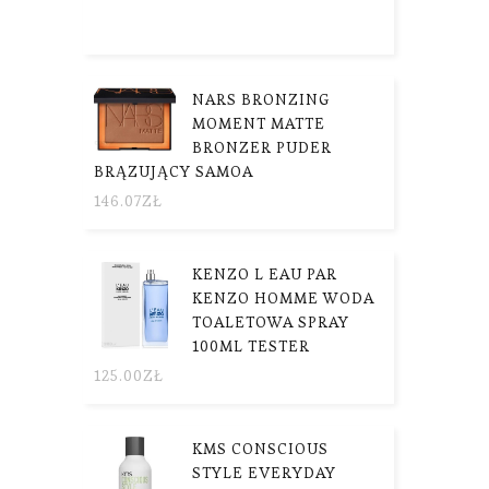
NARS BRONZING
MOMENT MATTE
BRONZER PUDER
BRĄZUJĄCY SAMOA
146.07
ZŁ
KENZO L EAU PAR
KENZO HOMME WODA
TOALETOWA SPRAY
100ML TESTER
125.00
ZŁ
KMS CONSCIOUS
STYLE EVERYDAY