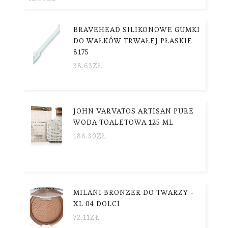
BRAVEHEAD SILIKONOWE GUMKI
DO WAŁKÓW TRWAŁEJ PŁASKIE
8175
38.63
ZŁ
JOHN VARVATOS ARTISAN PURE
WODA TOALETOWA 125 ML
186.30
ZŁ
MILANI BRONZER DO TWARZY -
XL 04 DOLCI
72.11
ZŁ