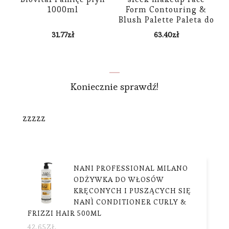
1000ml
Form Contouring &
Blush Palette Paleta do
konturowania 3w1
31.77
zł
63.40
zł
bronzer+róż+rozświetlacz
Medium 20g
Koniecznie sprawdź!
zzzzz
NANI PROFESSIONAL MILANO
ODŻYWKA DO WŁOSÓW
KRĘCONYCH I PUSZĄCYCH SIĘ
NANÌ CONDITIONER CURLY &
FRIZZI HAIR 500ML
42.65
ZŁ