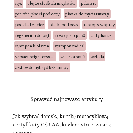
nyx
olej ze słodkich migdałów
palmers
petitfee płatki pod oczy
pianka do mycia twarzy
podklad catrice
płatki pod oczy
rajstopy w spray
regenerum do pięt
revox just spf 50
sally hansen
szampon biolaven
szampon radical
versace bright crystal
wcierka banfi
weleda
zestaw do hybryd bez lampy
Sprawdź najnowsze artykuły
Jak wybrać damską kurtkę motocyklową:
certyfikaty CE i AA, kevlar i streetwear z
ochroną