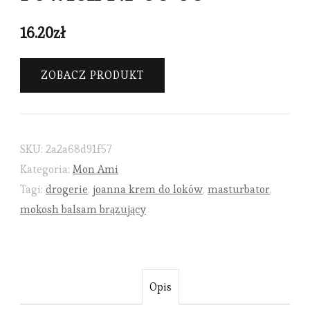
16.20
zł
ZOBACZ PRODUKT
SKU:
2a2a68d91f57
Kategoria:
Mon Ami
Tagi:
drogerie
,
joanna krem do loków
,
masturbator
,
mokosh balsam brązujący
Opis