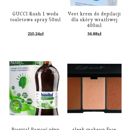
GUCCI Rush 1 woda
Veet krem do depilacji
toaletowa spray 50ml
dla skóry wrażliwej
400ml
210.24
zł
36.88
zł
Biovital Pamięć płyn
sleek makeup Face