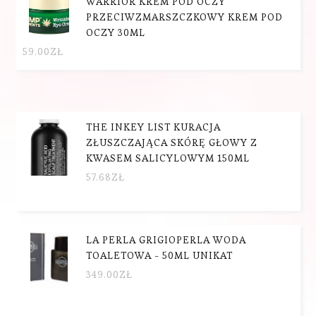
WARRIOR KREM POD OCZY
PRZECIWZMARSZCZKOWY KREM POD
OCZY 30ML
59.00
ZŁ
THE INKEY LIST KURACJA
ZŁUSZCZAJĄCA SKÓRĘ GŁOWY Z
KWASEM SALICYLOWYM 150ML
57.68
ZŁ
LA PERLA GRIGIOPERLA WODA
TOALETOWA - 50ML UNIKAT
349.00
ZŁ