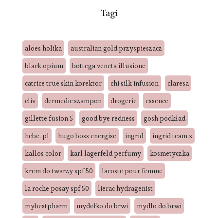
Tagi
aloes holika
australian gold przyspieszacz
black opium
bottega veneta illusione
catrice true skin korektor
chi silk infusion
claresa
cliv
dermedic szampon
drogerie
essence
gillette fusion 5
good bye redness
gosh podkład
hebe. pl
hugo boss energise
ingrid
ingrid team x
kallos color
karl lagerfeld perfumy
kosmetyczka
krem do twarzy spf 50
lacoste pour femme
la roche posay spf 50
lierac hydragenist
mybestpharm
mydełko do brwi
mydlo do brwi