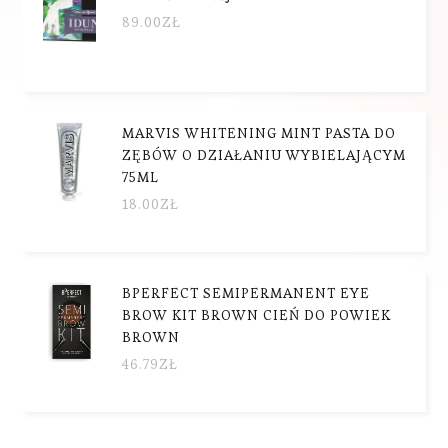
89.00
ZŁ
MARVIS WHITENING MINT PASTA DO
ZĘBÓW O DZIAŁANIU WYBIELAJĄCYM
75ML
18.00
ZŁ
BPERFECT SEMIPERMANENT EYE
BROW KIT BROWN CIEŃ DO POWIEK
BROWN
46.79
ZŁ