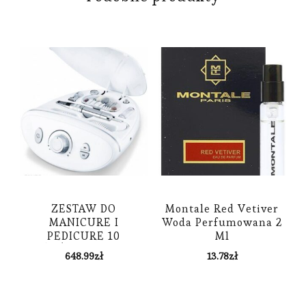
ZESTAW DO
Montale Red Vetiver
MANICURE I
Woda Perfumowana 2
PEDICURE 10
Ml
KOŃCÓWEK ELLE BY
648.99
zł
13.78
zł
BEURER MPE 100