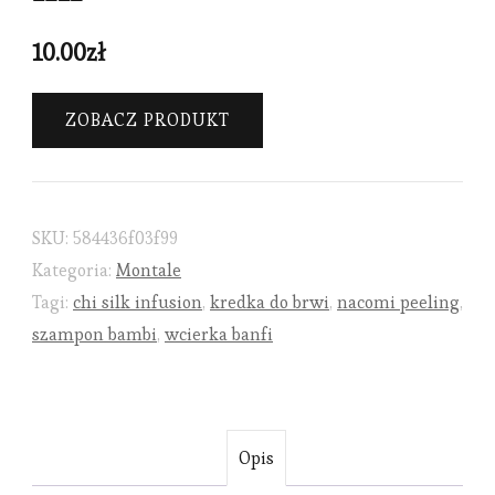
10.00
zł
ZOBACZ PRODUKT
SKU:
584436f03f99
Kategoria:
Montale
Tagi:
chi silk infusion
,
kredka do brwi
,
nacomi peeling
,
szampon bambi
,
wcierka banfi
Opis