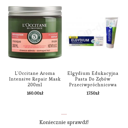
L’Occitane Aroma
Elgydium Edukacyjna
Intensive Repair Mask
Pasta Do Zębów
200ml
Przeciwpróchnicowa
50Ml
160.00
zł
17.50
zł
Koniecznie sprawdź!