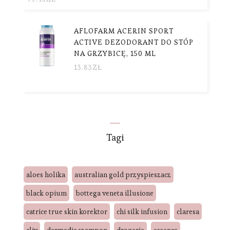
AFLOFARM ACERIN SPORT
ACTIVE DEZODORANT DO STÓP
NA GRZYBICĘ, 150 ML
13.83
ZŁ
Tagi
aloes holika
australian gold przyspieszacz
black opium
bottega veneta illusione
catrice true skin korektor
chi silk infusion
claresa
cliv
dermedic szampon
drogerie
essence