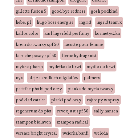
gillette fusion 5
good bye redness
gosh podkład
hebe. pl
hugo boss energise
ingrid
ingrid team x
kallos color
karl lagerfeld perfumy
kosmetyczka
krem do twarzy spf 50
lacoste pour femme
la roche posay spf 50
lierac hydragenist
mybestpharm
mydełko do brwi
mydlo do brwi
nyx
olej ze słodkich migdałów
palmers
petitfee płatki pod oczy
pianka do mycia twarzy
podklad catrice
płatki pod oczy
rajstopy w spray
regenerum do pięt
revox just spf 50
sally hansen
szampon biolaven
szampon radical
versace bright crystal
wcierka banfi
weleda