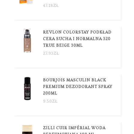
47.18
ZŁ
REVLON COLORSTAY PODKŁAD
CERA SUCHA I NORMALNA 320
TRUE BEIGE 30ML
27.93
ZŁ
BOURJOIS MASCULIN BLACK
PREMIUM DEZODORANT SPRAY
200ML
9.50
ZŁ
ZILLI CUIR IMPÉRIAL WODA