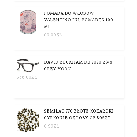
POMADA DO WŁOSÓW
VALENTINO JNL POMADES 100
ML
69.00
ZŁ
DAVID BECKHAM DB 7070 2W8
GREY HORN
688.00
ZŁ
SEMILAC 770 ZŁOTE KOKARDKI
CYRKONIE OZDOBY OP 50SZT
6.99
ZŁ