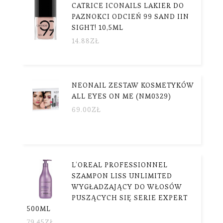
CATRICE ICONAILS LAKIER DO
PAZNOKCI ODCIEŃ 99 SAND IIN
SIGHT! 10,5ML
14.88
ZŁ
NEONAIL ZESTAW KOSMETYKÓW
ALL EYES ON ME (NM0329)
69.00
ZŁ
L’OREAL PROFESSIONNEL
SZAMPON LISS UNLIMITED
WYGŁADZAJĄCY DO WŁOSÓW
PUSZĄCYCH SIĘ SERIE EXPERT
500ML
79.45
ZŁ