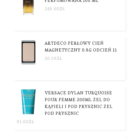
PERFUMOWANA 100 ML
248.00
ZŁ
ARTDECO PERŁOWY CIEŃ
MAGNETYCZNY 0.8G ODCIEŃ 11
20.39
ZŁ
VERSACE DYLAN TURQUOISE
POUR FEMME 200ML ŻEL DO
KĄPIELI I POD PRYSZNIC ŻEL
POD PRYSZNIC
81.60
ZŁ