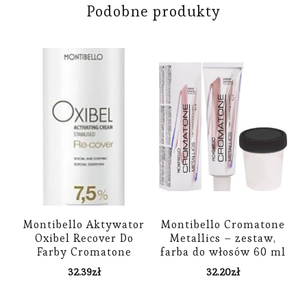
Podobne produkty
Montibello Aktywator
Montibello Cromatone
Oxibel Recover Do
Metallics – zestaw,
Farby Cromatone
farba do włosów 60 ml
Recover 1 L
+ oksydant 60 ml 40
32.39
zł
32.20
zł
VOL – 12% 8,32 M ,
Perłowy Złoty Jasny
Blond