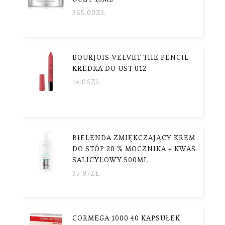
365.00
ZŁ
BOURJOIS VELVET THE PENCIL
KREDKA DO UST 012
14.06
ZŁ
BIELENDA ZMIĘKCZAJĄCY KREM
DO STÓP 20 % MOCZNIKA + KWAS
SALICYLOWY 500ML
35.97
ZŁ
CORMEGA 1000 40 KAPSUŁEK