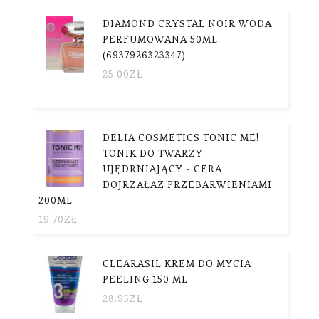
DIAMOND CRYSTAL NOIR WODA
PERFUMOWANA 50ML
(6937926323347)
25.00
ZŁ
DELIA COSMETICS TONIC ME!
TONIK DO TWARZY
UJĘDRNIAJĄCY - CERA
DOJRZAŁAZ PRZEBARWIENIAMI
200ML
19.70
ZŁ
CLEARASIL KREM DO MYCIA
PEELING 150 ML
28.95
ZŁ