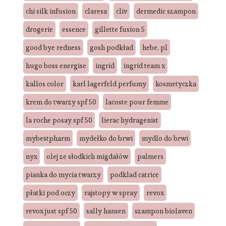
chi silk infusion
claresa
cliv
dermedic szampon
drogerie
essence
gillette fusion 5
good bye redness
gosh podkład
hebe. pl
hugo boss energise
ingrid
ingrid team x
kallos color
karl lagerfeld perfumy
kosmetyczka
krem do twarzy spf 50
lacoste pour femme
la roche posay spf 50
lierac hydragenist
mybestpharm
mydełko do brwi
mydlo do brwi
nyx
olej ze słodkich migdałów
palmers
pianka do mycia twarzy
podklad catrice
płatki pod oczy
rajstopy w spray
revox
revox just spf 50
sally hansen
szampon biolaven