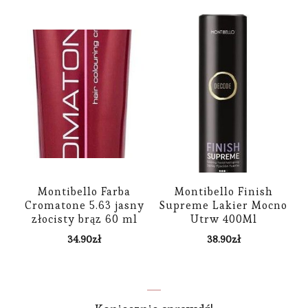
Montibello Farba
Montibello Finish
Cromatone 5.63 jasny
Supreme Lakier Mocno
złocisty brąz 60 ml
Utrw 400Ml
34.90
zł
38.90
zł