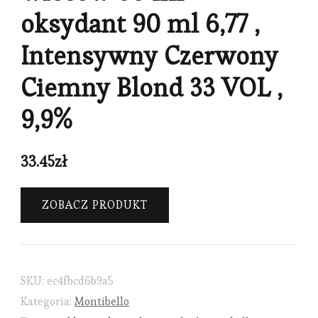
oksydant 90 ml 6,77 ,
Intensywny Czerwony
Ciemny Blond 33 VOL ,
9,9%
33.45
zł
ZOBACZ PRODUKT
SKU:
ec4fbcd6b9a5
Kategoria:
Montibello