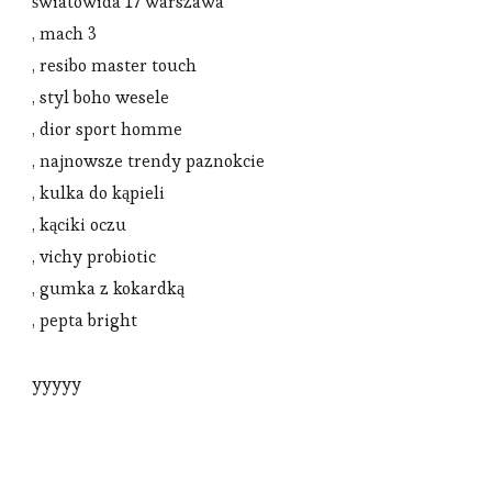
światowida 17 warszawa
, mach 3
, resibo master touch
, styl boho wesele
, dior sport homme
, najnowsze trendy paznokcie
, kulka do kąpieli
, kąciki oczu
, vichy probiotic
, gumka z kokardką
, pepta bright
yyyyy