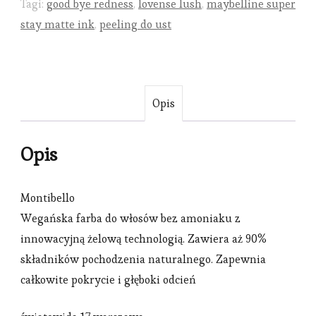
Tagi:
good bye redness
,
lovense lush
,
maybelline super
stay matte ink
,
peeling do ust
Opis
Opis
Montibello
Wegańska farba do włosów bez amoniaku z
innowacyjną żelową technologią. Zawiera aż 90%
składników pochodzenia naturalnego. Zapewnia
całkowite pokrycie i głęboki odcień