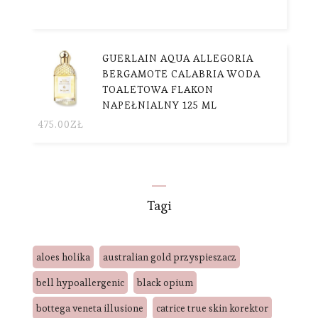
GUERLAIN AQUA ALLEGORIA
BERGAMOTE CALABRIA WODA
TOALETOWA FLAKON
NAPEŁNIALNY 125 ML
475.00
ZŁ
Tagi
aloes holika
australian gold przyspieszacz
bell hypoallergenic
black opium
bottega veneta illusione
catrice true skin korektor