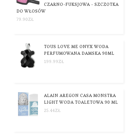
CZARNO-FUKSJOWA - SZCZOTKA
DO WŁOSÓW
79.90
ZŁ
TOUS LOVE ME ONYX WODA
PERFUMOWANA DAMSKA 90ML
199.99
ZŁ
ALAIN AREGON CASA MONSTRA
LIGHT WODA TOALETOWA 90 ML
25.44
ZŁ