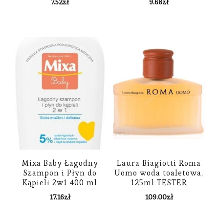
7.52
zł
9.68
zł
Mixa Baby Łagodny
Laura Biagiotti Roma
Szampon i Płyn do
Uomo woda toaletowa,
Kąpieli 2w1 400 ml
125ml TESTER
17.16
zł
109.00
zł