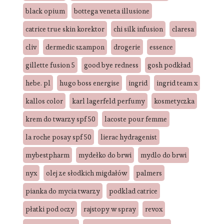
black opium
bottega veneta illusione
catrice true skin korektor
chi silk infusion
claresa
cliv
dermedic szampon
drogerie
essence
gillette fusion 5
good bye redness
gosh podkład
hebe. pl
hugo boss energise
ingrid
ingrid team x
kallos color
karl lagerfeld perfumy
kosmetyczka
krem do twarzy spf 50
lacoste pour femme
la roche posay spf 50
lierac hydragenist
mybestpharm
mydełko do brwi
mydlo do brwi
nyx
olej ze słodkich migdałów
palmers
pianka do mycia twarzy
podklad catrice
płatki pod oczy
rajstopy w spray
revox