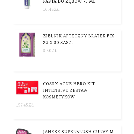
PASTA DO ZĘBÓW 75 ML
16.48
ZŁ
ZIELNIK APTECZNY BRATEK FIX
2G X 30 SASZ.
3.30
ZŁ
COSRX ACNE HERO KIT
INTENSIVE ZESTAW
KOSMETYKÓW
157.45
ZŁ
JANEKE SUPERBRUSH CURVY M