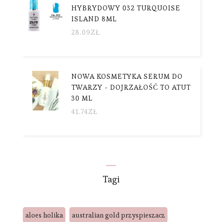
HYBRYDOWY 032 TURQUOISE
ISLAND 8ML
28.09
ZŁ
NOWA KOSMETYKA SERUM DO
TWARZY - DOJRZAŁOŚĆ TO ATUT
30 ML
41.74
ZŁ
Tagi
aloes holika
australian gold przyspieszacz