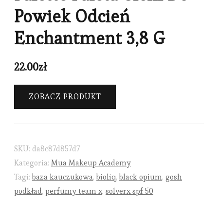
Powiek Odcień
Enchantment 3,8 G
22.00
zł
ZOBACZ PRODUKT
SKU:
da8c87d857d7
Kategoria:
Mua Makeup Academy
Tagi:
baza kauczukowa
,
bioliq
,
black opium
,
gosh
podkład
,
perfumy team x
,
solverx spf 50