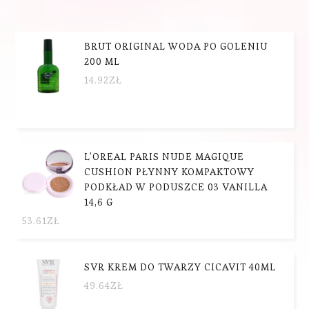
BRUT ORIGINAL WODA PO GOLENIU
200 ML
14.92
ZŁ
L'OREAL PARIS NUDE MAGIQUE
CUSHION PŁYNNY KOMPAKTOWY
PODKŁAD W PODUSZCE 03 VANILLA
14,6 G
53.61
ZŁ
SVR KREM DO TWARZY CICAVIT 40ML
49.64
ZŁ