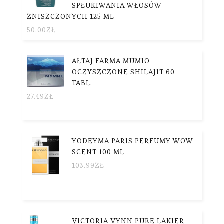
SPŁUKIWANIA WŁOSÓW
ZNISZCZONYCH 125 ML
50.00
ZŁ
AŁTAJ FARMA MUMIO
OCZYSZCZONE SHILAJIT 60
TABL.
27.49
ZŁ
YODEYMA PARIS PERFUMY WOW
SCENT 100 ML
103.99
ZŁ
VICTORIA VYNN PURE LAKIER