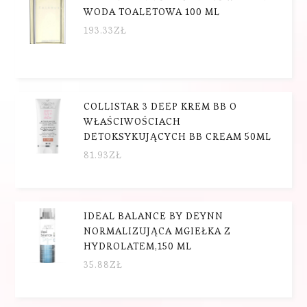
WODA TOALETOWA 100 ML
193.33
ZŁ
COLLISTAR 3 DEEP KREM BB O
WŁAŚCIWOŚCIACH
DETOKSYKUJĄCYCH BB CREAM 50ML
81.93
ZŁ
IDEAL BALANCE BY DEYNN
NORMALIZUJĄCA MGIEŁKA Z
HYDROLATEM,150 ML
35.88
ZŁ