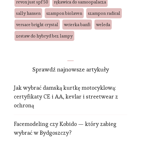
revox just spf 50
rękawica do samoopalacza
sally hansen
szampon biolaven
szampon radical
versace bright crystal
wcierka banfi
weleda
zestaw do hybryd bez lampy
Sprawdź najnowsze artykuły
Jak wybrać damską kurtkę motocyklową:
certyfikaty CE i AA, kevlar i streetwear z
ochroną
Facemodeling czy Kobido — który zabieg
wybrać w Bydgoszczy?