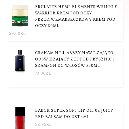
FRULATTE HEMP ELEMENTS WRINKLE-
WARRIOR KREM POD OCZY
PRZECIWZMARSZCZKOWY KREM POD
OCZY 30ML
59.00
ZŁ
GRAHAM HILL ABBEY NAWILŻAJĄCO-
ODŚWIEŻAJĄCY ŻEL POD PRYSZNIC I
SZAMPON DO WŁOSÓW 250ML
73.00
ZŁ
BABOR SUPER SOFT LIP OIL 02 JUICY
RED BALSAM DO UST 4ML
98.95
ZŁ