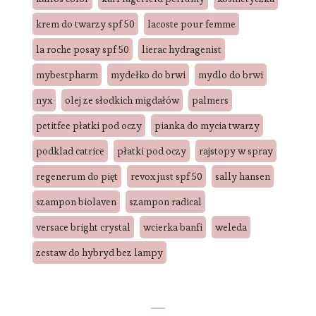
krem do twarzy spf 50
lacoste pour femme
la roche posay spf 50
lierac hydragenist
mybestpharm
mydełko do brwi
mydlo do brwi
nyx
olej ze słodkich migdałów
palmers
petitfee płatki pod oczy
pianka do mycia twarzy
podklad catrice
płatki pod oczy
rajstopy w spray
regenerum do pięt
revox just spf 50
sally hansen
szampon biolaven
szampon radical
versace bright crystal
wcierka banfi
weleda
zestaw do hybryd bez lampy