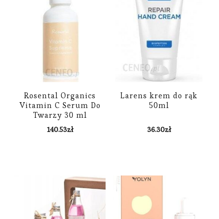
Rosental Organics
Larens krem do rąk
Vitamin C Serum Do
50ml
Twarzy 30 ml
140.53
zł
36.30
zł