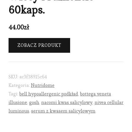
60kaps.
44.00
zł
ZOBACZ PRODUKT
SKU:
ac3f38915c64
Kategoria:
Nutridome
Tagi:
bell hypoallergenic podkład
,
bottega veneta
illusione
,
gosh
,
nacomi kwas salicylowy
,
nivea cellular
luminous
,
serum z kwasem salicylowym