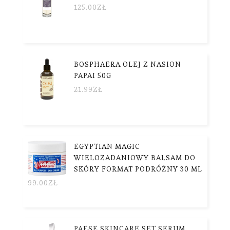
125.00
ZŁ
BOSPHAERA OLEJ Z NASION
PAPAI 50G
21.99
ZŁ
EGYPTIAN MAGIC
WIELOZADANIOWY BALSAM DO
SKÓRY FORMAT PODRÓŻNY 30 ML
99.00
ZŁ
PAESE SKINCARE SET SERUM