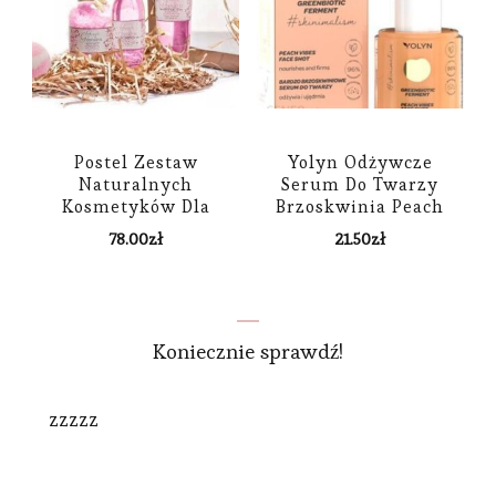
Postel Zestaw
Yolyn Odżywcze
Naturalnych
Serum Do Twarzy
Kosmetyków Dla
Brzoskwinia Peach
Kobiet
Vibes Face Shot 20Ml
78.00
zł
21.50
zł
Koniecznie sprawdź!
zzzzz