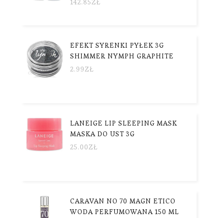
142.85
ZŁ
EFEKT SYRENKI PYŁEK 3G
SHIMMER NYMPH GRAPHITE
2.99
ZŁ
LANEIGE LIP SLEEPING MASK
MASKA DO UST 3G
25.00
ZŁ
CARAVAN NO 70 MAGN ETICO
WODA PERFUMOWANA 150 ML