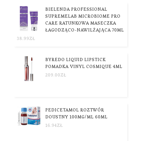
BIELENDA PROFESSIONAL
SUPREMELAB MICROBIOME PRO
CARE RATUNKOWA MASECZKA
ŁAGODZĄCO-NAWILŻAJĄCA 70ML
38.99
ZŁ
BYREDO LIQUID LIPSTICK
POMADKA VINYL COSMIQUE 4ML
209.00
ZŁ
PEDICETAMOL ROZTWÓR
DOUSTNY 100MG/ML 60ML
16.94
ZŁ