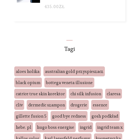
435.00
ZŁ
Tagi
aloes holika
australian gold przyspieszacz
black opium
bottega veneta illusione
catrice true skin korektor
chi silk infusion
claresa
cliv
dermedic szampon
drogerie
essence
gillette fusion 5
good bye redness
gosh podkład
hebe. pl
hugo boss energise
ingrid
ingrid team x
kallos color
karl lagerfeld perfumy
kosmetyczka