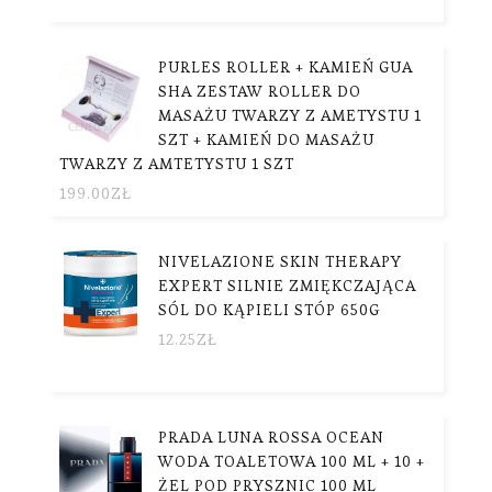
PURLES ROLLER + KAMIEŃ GUA
SHA ZESTAW ROLLER DO
MASAŻU TWARZY Z AMETYSTU 1
SZT + KAMIEŃ DO MASAŻU
TWARZY Z AMTETYSTU 1 SZT
199.00
ZŁ
NIVELAZIONE SKIN THERAPY
EXPERT SILNIE ZMIĘKCZAJĄCA
SÓL DO KĄPIELI STÓP 650G
12.25
ZŁ
PRADA LUNA ROSSA OCEAN
WODA TOALETOWA 100 ML + 10 +
ŻEL POD PRYSZNIC 100 ML