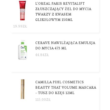
L'OREAL PARIS REVITALIFT
ZŁUSZCZAJĄCY ŻEL DO MYCIA
TWARZY Z KWASEM
GLIKOLOWYM 150ML
19.99
ZŁ
CERAVE NAWILŻAJĄCA EMULSJA
DO MYCIA 473 ML
44.84
ZŁ
CAMILLA PIHL COSMETICS
BEAUTY THAT VOLUME MASCARA
- TUSZ DO RZĘS 12ML
115.00
ZŁ