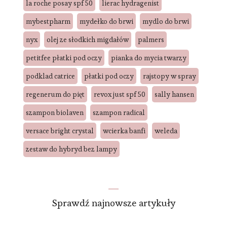
la roche posay spf 50
lierac hydragenist
mybestpharm
mydełko do brwi
mydlo do brwi
nyx
olej ze słodkich migdałów
palmers
petitfee płatki pod oczy
pianka do mycia twarzy
podklad catrice
płatki pod oczy
rajstopy w spray
regenerum do pięt
revox just spf 50
sally hansen
szampon biolaven
szampon radical
versace bright crystal
wcierka banfi
weleda
zestaw do hybryd bez lampy
Sprawdź najnowsze artykuły