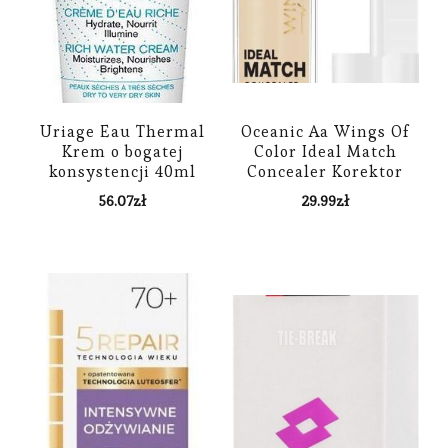
Uriage Eau Thermal
Oceanic Aa Wings Of
Krem o bogatej
Color Ideal Match
konsystencji 40ml
Concealer Korektor
Nawilżający 200 Nude
56.07
zł
29.99
zł
6.2G