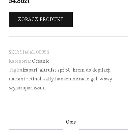
54.86
zł
ZOBACZ PRODUKT
SKU:
5fe6e1f00998
Kategoria:
Oceanic
Tagi:
alfaparf
,
altruist spf 50
,
krem do depilacji
,
nacomi retinol
,
sally hansen miracle gel
,
włosy
wysokoporowate
Opis