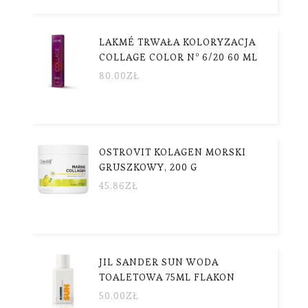
LAKMÉ TRWAŁA KOLORYZACJA
COLLAGE COLOR Nº 6/20 60 ML
80.00
ZŁ
OSTROVIT KOLAGEN MORSKI
GRUSZKOWY, 200 G
45.86
ZŁ
JIL SANDER SUN WODA
TOALETOWA 75ML FLAKON
50.00
ZŁ