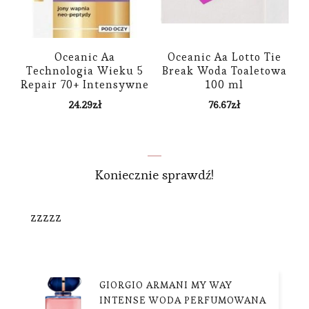
Oceanic Aa
Oceanic Aa Lotto Tie
Technologia Wieku 5
Break Woda Toaletowa
Repair 70+ Intensywne
100 ml
Odżywianie Krem
24.29
zł
76.67
zł
Nawilżająco-Odżywczy
Pod Oczy 15ml
Koniecznie sprawdź!
zzzzz
GIORGIO ARMANI MY WAY
INTENSE WODA PERFUMOWANA