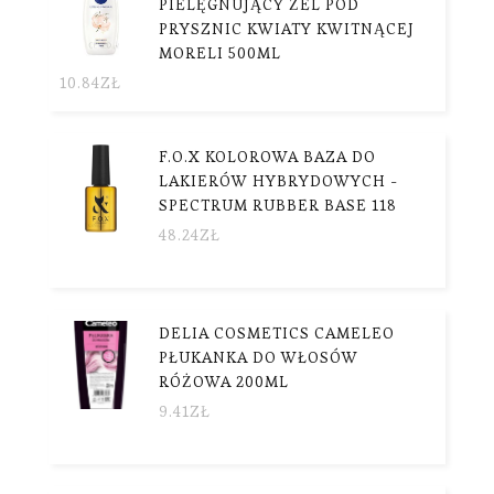
PIELĘGNUJĄCY ŻEL POD
PRYSZNIC KWIATY KWITNĄCEJ
MORELI 500ML
10.84
ZŁ
F.O.X KOLOROWA BAZA DO
LAKIERÓW HYBRYDOWYCH -
SPECTRUM RUBBER BASE 118
48.24
ZŁ
DELIA COSMETICS CAMELEO
PŁUKANKA DO WŁOSÓW
RÓŻOWA 200ML
9.41
ZŁ