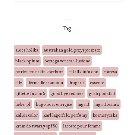
Tagi
aloes holika
australian gold przyspieszacz
black opium
bottega veneta illusione
catrice true skin korektor
chi silk infusion
claresa
cliv
dermedic szampon
drogerie
essence
gillette fusion 5
good bye redness
gosh podkład
hebe. pl
hugo boss energise
ingrid
ingrid team x
kallos color
karl lagerfeld perfumy
kosmetyczka
krem do twarzy spf 50
lacoste pour femme