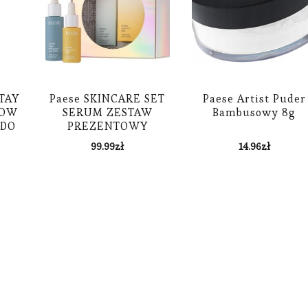
TAY
Paese SKINCARE SET
Paese Artist Puder
ROW
SERUM ZESTAW
Bambusowy 8g
 DO
PREZENTOWY
Y
HIALURONOWE + Z
99.99
zł
14.96
zł
WITAMINĄ C