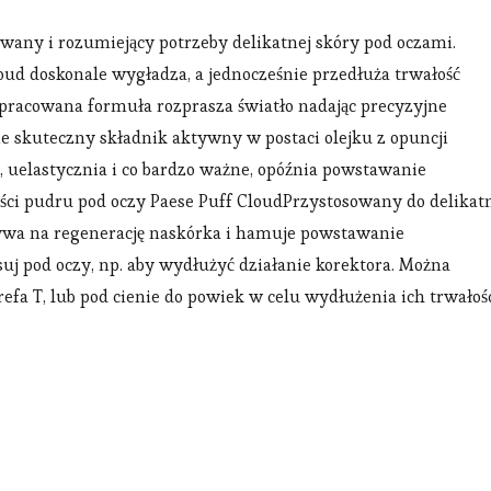
any i rozumiejący potrzeby delikatnej skóry pod oczami.
oud doskonale wygładza, a jednocześnie przedłuża trwałość
opracowana formuła rozprasza światło nadając precyzyjne
e skuteczny składnik aktywny w postaci olejku z opuncji
, uelastycznia i co bardzo ważne, opóźnia powstawanie
ci pudru pod oczy Paese Puff CloudPrzystosowany do delikat
ywa na regenerację naskórka i hamuje powstawanie
j pod oczy, np. aby wydłużyć działanie korektora. Można
refa T, lub pod cienie do powiek w celu wydłużenia ich trwałośc