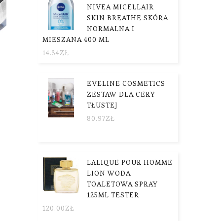
NIVEA MICELLAIR
SKIN BREATHE SKÓRA
NORMALNA I
MIESZANA 400 ML
14.34
ZŁ
EVELINE COSMETICS
ZESTAW DLA CERY
TŁUSTEJ
80.97
ZŁ
LALIQUE POUR HOMME
LION WODA
TOALETOWA SPRAY
125ML TESTER
120.00
ZŁ