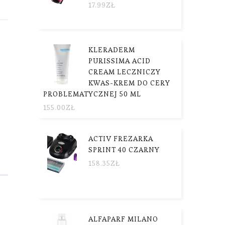
17.99
ZŁ
KLERADERM
PURISSIMA ACID
CREAM LECZNICZY
KWAS-KREM DO CERY
PROBLEMATYCZNEJ 50 ML
155.00
ZŁ
ACTIV FREZARKA
SPRINT 40 CZARNY
158.35
ZŁ
ALFAPARF MILANO