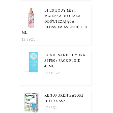
BI ES BODY MIST
MGIEŁKA DO CIAŁA
ODŚWIEŻAJĄCA
BLOSSOM AVENUE 200
ML
12.89
ZŁ
BONDI SANDS HYDRA
SPF50+ FACE FLUID
40ML
142.00
ZŁ
RENOPUREN ZATOKI
HOT 7 SASZ.
17.55
ZŁ