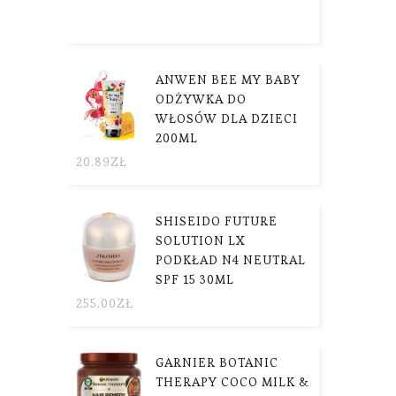
ANWEN BEE MY BABY
ODŻYWKA DO
WŁOSÓW DLA DZIECI
200ML
20.89
ZŁ
SHISEIDO FUTURE
SOLUTION LX
PODKŁAD N4 NEUTRAL
SPF 15 30ML
255.00
ZŁ
GARNIER BOTANIC
THERAPY COCO MILK &