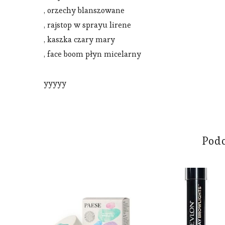
, orzechy blanszowane
, rajstop w sprayu lirene
, kaszka czary mary
, face boom płyn micelarny
yyyyy
Pod