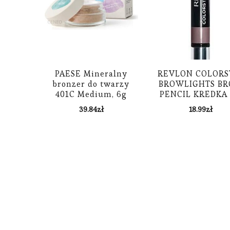
PAESE Mineralny
REVLON COLORS
bronzer do twarzy
BROWLIGHTS B
401C Medium, 6g
PENCIL KREDKA
BRWI 409 GRE
39.84
zł
18.99
zł
BROWN 1,1G