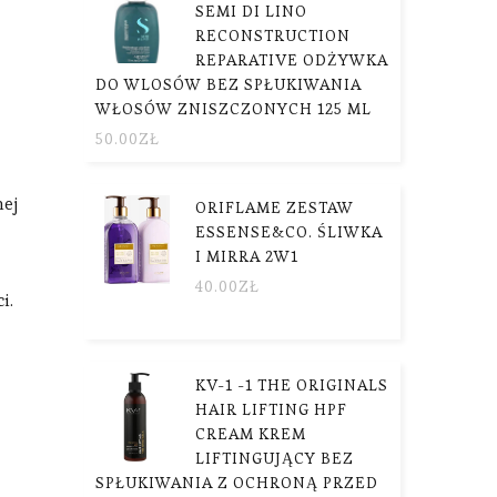
SEMI DI LINO
RECONSTRUCTION
REPARATIVE ODŻYWKA
DO WLOSÓW BEZ SPŁUKIWANIA
WŁOSÓW ZNISZCZONYCH 125 ML
50.00
ZŁ
nej
ORIFLAME ZESTAW
ESSENSE&CO. ŚLIWKA
I MIRRA 2W1
40.00
ZŁ
i.
KV-1 -1 THE ORIGINALS
HAIR LIFTING HPF
CREAM KREM
LIFTINGUJĄCY BEZ
SPŁUKIWANIA Z OCHRONĄ PRZED