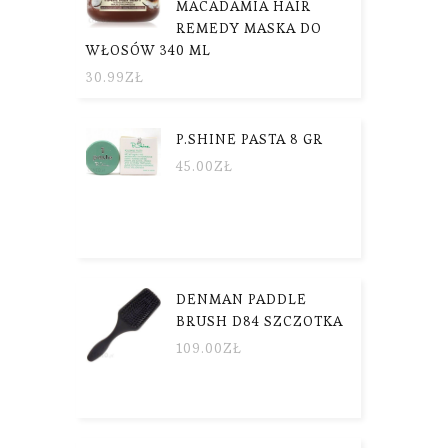
MACADAMIA HAIR
REMEDY MASKA DO
WŁOSÓW 340 ML
30.99
ZŁ
P.SHINE PASTA 8 GR
45.00
ZŁ
DENMAN PADDLE
BRUSH D84 SZCZOTKA
109.00
ZŁ