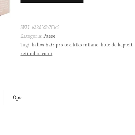
SKU:
e32d39b7f3c9
Kategoria:
Paese
Tagi:
kallos hair pro tox
,
kiko milano
,
kule do kąpieli
,
retinol nacomi
Opis