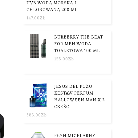
UVB WODĄ MORSKĄ I
CHLOROWANĄ 200 ML
147.00
ZŁ
BURBERRY THE BEAT
FOR MEN WODA
TOALETOWA 100 ML
155.00
ZŁ
JESUS DEL POZO
ZESTAW PERFUM
HALLOWEEN MAN X 2
CZĘŚCI
385.00
ZŁ
PŁYN MICELARNY