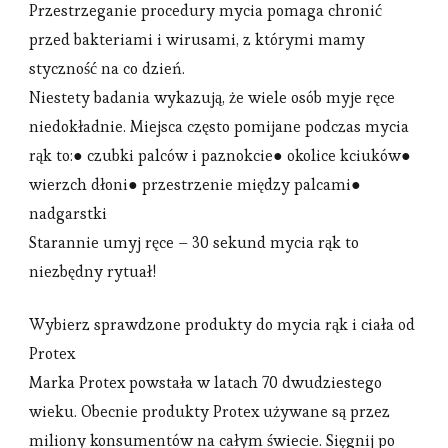
Przestrzeganie procedury mycia pomaga chronić
przed bakteriami i wirusami, z którymi mamy
styczność na co dzień.
Niestety badania wykazują, że wiele osób myje ręce
niedokładnie. Miejsca często pomijane podczas mycia
rąk to:● czubki palców i paznokcie● okolice kciuków●
wierzch dłoni● przestrzenie między palcami●
nadgarstki
Starannie umyj ręce – 30 sekund mycia rąk to
niezbędny rytuał!
Wybierz sprawdzone produkty do mycia rąk i ciała od
Protex
Marka Protex powstała w latach 70 dwudziestego
wieku. Obecnie produkty Protex używane są przez
miliony konsumentów na całym świecie. Sięgnij po