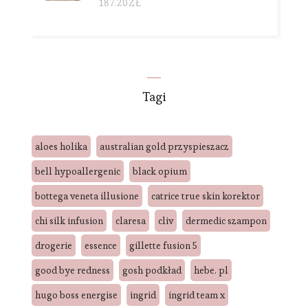
187.20
ZŁ
Tagi
aloes holika
australian gold przyspieszacz
bell hypoallergenic
black opium
bottega veneta illusione
catrice true skin korektor
chi silk infusion
claresa
cliv
dermedic szampon
drogerie
essence
gillette fusion 5
good bye redness
gosh podkład
hebe. pl
hugo boss energise
ingrid
ingrid team x