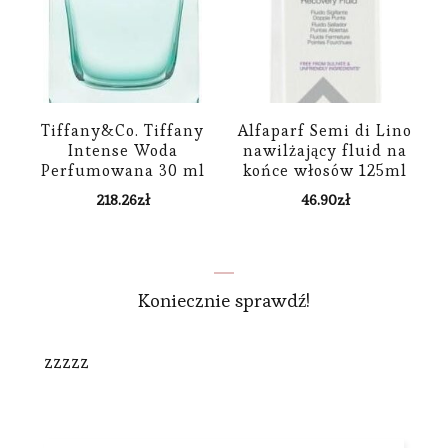
Tiffany&Co. Tiffany
Alfaparf Semi di Lino
Intense Woda
nawilżający fluid na
Perfumowana 30 ml
końce włosów 125ml
218.26
zł
46.90
zł
Koniecznie sprawdź!
zzzzz