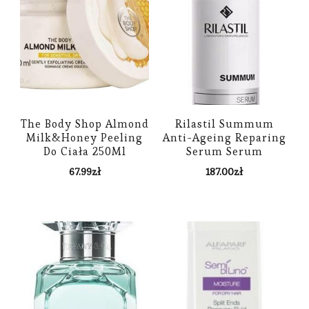
The Body Shop Almond
Rilastil Summum
Milk&Honey Peeling
Anti-Ageing Reparing
Do Ciała 250Ml
Serum Serum
Przeciwstarzeniowe
67.99
zł
187.00
zł
Do Twarzy 25 ml