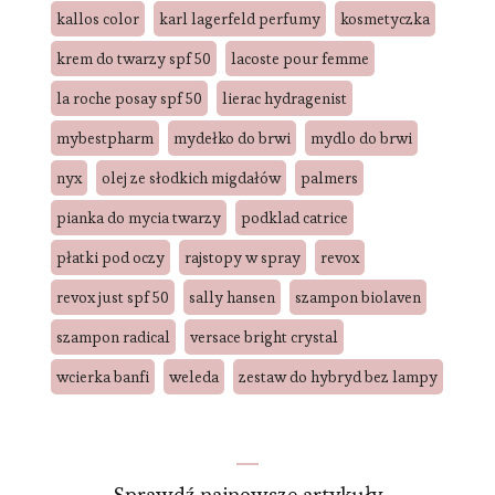
kallos color
karl lagerfeld perfumy
kosmetyczka
krem do twarzy spf 50
lacoste pour femme
la roche posay spf 50
lierac hydragenist
mybestpharm
mydełko do brwi
mydlo do brwi
nyx
olej ze słodkich migdałów
palmers
pianka do mycia twarzy
podklad catrice
płatki pod oczy
rajstopy w spray
revox
revox just spf 50
sally hansen
szampon biolaven
szampon radical
versace bright crystal
wcierka banfi
weleda
zestaw do hybryd bez lampy
Sprawdź najnowsze artykuły