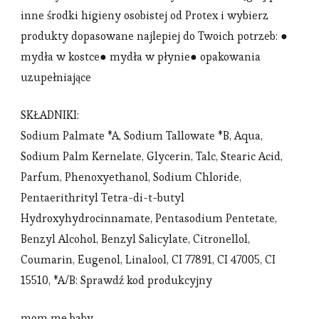
inne środki higieny osobistej od Protex i wybierz
produkty dopasowane najlepiej do Twoich potrzeb: ●
mydła w kostce● mydła w płynie● opakowania
uzupełniające
SKŁADNIKI:
Sodium Palmate *A, Sodium Tallowate *B, Aqua,
Sodium Palm Kernelate, Glycerin, Talc, Stearic Acid,
Parfum, Phenoxyethanol, Sodium Chloride,
Pentaerithrityl Tetra-di-t-butyl
Hydroxyhydrocinnamate, Pentasodium Pentetate,
Benzyl Alcohol, Benzyl Salicylate, Citronellol,
Coumarin, Eugenol, Linalool, CI 77891, CI 47005, CI
15510, *A/B: Sprawdź kod produkcyjny
mom me baby