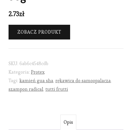
2.73
zł
ZOBACZ PRODUKT
SKU:
6ab6c4548cdb
Kategoria:
Protex
Tagi:
kamień gua sha
,
rękawica do samoopalacza
,
szampon radical
,
tutti frutti
Opis