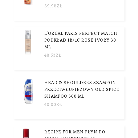
69.98
ZŁ
L'OREAL PARIS PERFECT MATCH
PODKŁAD 1R/1C ROSE IVORY 30
ML
48.53
ZŁ
HEAD & SHOULDERS SZAMPON
PRZECIWŁUPIEŻOWY OLD SPICE
SHAMPOO 360 ML
40.00
ZŁ
RECIPE FOR MEN PŁYN DO