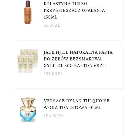
KOLASTYNA TURBO
PRZYŚPIESZACZ OPALANIA
150ML
14.80
ZŁ
JACK NJILL NATURALNA PASTA
DO ZĘBÓW BEZSMAKOWA
XYLITOL 50G KARTON 6SZT.
161.09
ZŁ
VERSACE DYLAN TURQUOISE
WODA TOALETOWA 50 ML
188.00
ZŁ