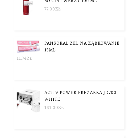
MYCIA TWARZY 100 ML
77.00
ZŁ
PANSORAL ŻEL NA ZĄBKOWANIE
15ML
11.74
ZŁ
ACTIV POWER FREZARKA JD700
WHITE
161.00
ZŁ