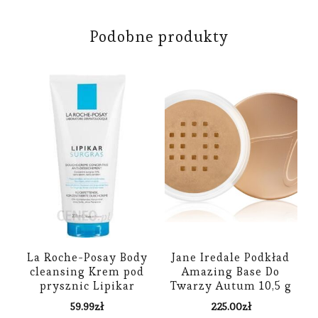
Podobne produkty
La Roche-Posay Body
Jane Iredale Podkład
cleansing Krem pod
Amazing Base Do
prysznic Lipikar
Twarzy Autum 10,5 g
Surgras 200 ml
59.99
zł
225.00
zł