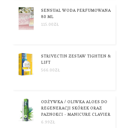
SENSUAL WODA PERFUMOWANA
80 ML
115.00
ZŁ
STRIVECTIN ZESTAW TIGHTEN &
LIFT
566.00
ZŁ
ODŻYWKA / OLIWKA ALOES DO
REGENERACJI SKÓREK ORAZ
PAZNOKCI - MANICURE CLAVIER
6.99
ZŁ