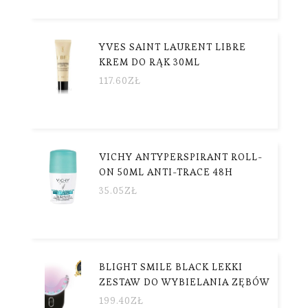
YVES SAINT LAURENT LIBRE
KREM DO RĄK 30ML
117.60
ZŁ
VICHY ANTYPERSPIRANT ROLL-
ON 50ML ANTI-TRACE 48H
35.05
ZŁ
BLIGHT SMILE BLACK LEKKI
ZESTAW DO WYBIELANIA ZĘBÓW
199.40
ZŁ