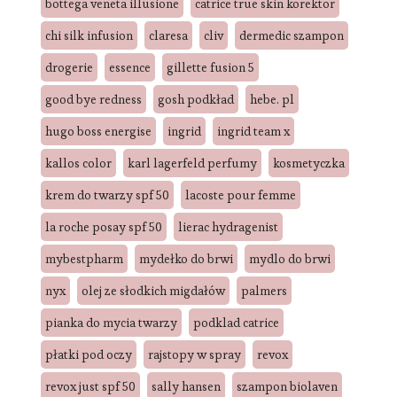
bottega veneta illusione
catrice true skin korektor
chi silk infusion
claresa
cliv
dermedic szampon
drogerie
essence
gillette fusion 5
good bye redness
gosh podkład
hebe. pl
hugo boss energise
ingrid
ingrid team x
kallos color
karl lagerfeld perfumy
kosmetyczka
krem do twarzy spf 50
lacoste pour femme
la roche posay spf 50
lierac hydragenist
mybestpharm
mydełko do brwi
mydlo do brwi
nyx
olej ze słodkich migdałów
palmers
pianka do mycia twarzy
podklad catrice
płatki pod oczy
rajstopy w spray
revox
revox just spf 50
sally hansen
szampon biolaven