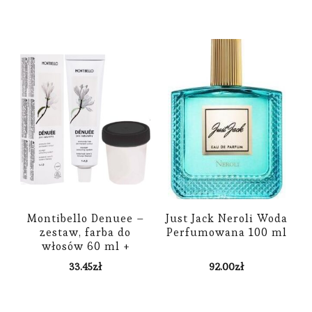
Montibello Denuee –
Just Jack Neroli Woda
zestaw, farba do
Perfumowana 100 ml
włosów 60 ml +
oksydant 90 ml 7,13 ,
33.45
zł
92.00
zł
Popielato-Złoty Blond
22 VOL , 6,6%