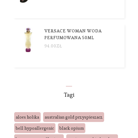
VERSACE WOMAN WODA
PERFUMOWANA 50ML
94.00
ZŁ
Tagi
aloes holika
australian gold przyspieszacz
bell hypoallergenic
black opium