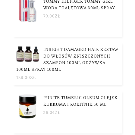
TOMMY HILFIGER TOMMY GIRL
WODA TOALETOWA 30ML SPRAY
79.00
ZŁ
INSIGHT DAMAGED HAIR ZESTAW
DO WŁOSÓW ZNISZCZONYCH
SZAMPON 100ML ODŻYWKA
100ML SPRAY 100ML
129.00
ZŁ
PURITE TUMERIC OLEUM OLEJEK
KURKUMA I ROKITNIK 30 ML
36.04
ZŁ