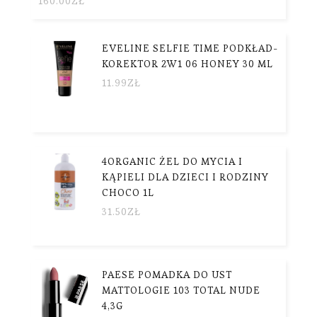
160.00
ZŁ
EVELINE SELFIE TIME PODKŁAD-
KOREKTOR 2W1 06 HONEY 30 ML
11.99
ZŁ
4ORGANIC ŻEL DO MYCIA I
KĄPIELI DLA DZIECI I RODZINY
CHOCO 1L
31.50
ZŁ
PAESE POMADKA DO UST
MATTOLOGIE 103 TOTAL NUDE
4,3G