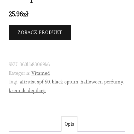
25.96
zł
ZOBACZ PRODUKT
SKU:
363bb83069b6
Kategoria:
Vitamed
Tagi:
altruist spf 50
,
black opium
,
halloween perfumy
,
krem do depilacji
Opis