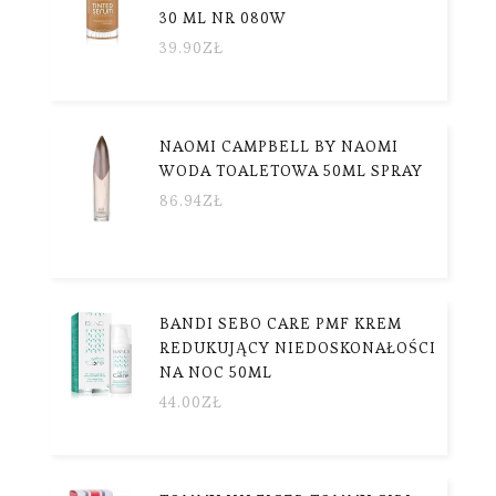
30 ML NR 080W
39.90
ZŁ
NAOMI CAMPBELL BY NAOMI
WODA TOALETOWA 50ML SPRAY
86.94
ZŁ
BANDI SEBO CARE PMF KREM
REDUKUJĄCY NIEDOSKONAŁOŚCI
NA NOC 50ML
44.00
ZŁ