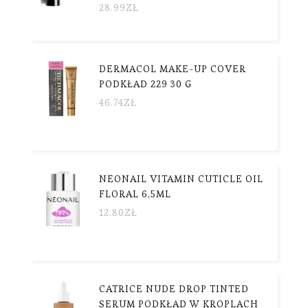
28.99
ZŁ
DERMACOL MAKE-UP COVER
PODKŁAD 229 30 G
46.74
ZŁ
NEONAIL VITAMIN CUTICLE OIL
FLORAL 6,5ML
12.80
ZŁ
CATRICE NUDE DROP TINTED
SERUM PODKŁAD W KROPLACH