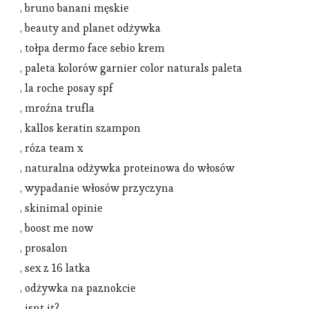
, bruno banani męskie
, beauty and planet odżywka
, tołpa dermo face sebio krem
, paleta kolorów garnier color naturals paleta
, la roche posay spf
, mroźna trufla
, kallos keratin szampon
, róza team x
, naturalna odżywka proteinowa do włosów
, wypadanie włosów przyczyna
, skinimal opinie
, boost me now
, prosalon
, sex z 16 latka
, odżywka na paznokcie
, isnt it?