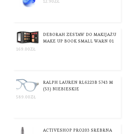
12.90
ZŁ
DEBORAH ZESTAW DO MAKIJAŻU
MAKE UP BOOK SMALL WARN 01
169.00
ZŁ
RALPH LAUREN RL6223B 5743 M
(53) NIEBIESKIE
589.00
ZŁ
ACTIVESHOP PRO203 SREBRNA