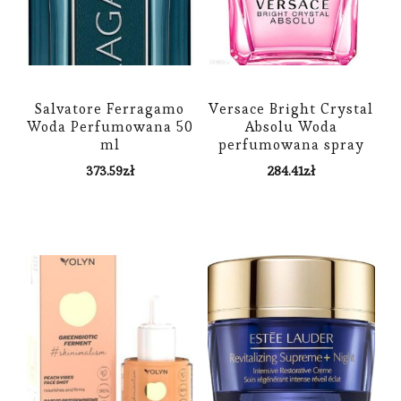
Salvatore Ferragamo
Versace Bright Crystal
Woda Perfumowana 50
Absolu Woda
ml
perfumowana spray
90ml
373.59
zł
284.41
zł