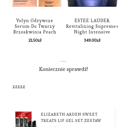
Yolyn Odżywcze
ESTEE LAUDER
Serum Do Twarzy
Revitalizing Supreme+
Brzoskwinia Peach
Night Intensive
Vibes Face Shot 20Ml
Restorative Creme
21.50
zł
349.00
zł
Krem na noc 50ml
Koniecznie sprawdź!
zzzzz
ELIZABETH ARDEN SWEET
TREATS LIP GEL SET ZESTAW