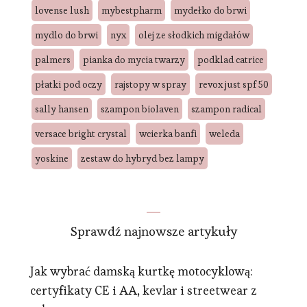
lovense lush
mybestpharm
mydełko do brwi
mydlo do brwi
nyx
olej ze słodkich migdałów
palmers
pianka do mycia twarzy
podklad catrice
płatki pod oczy
rajstopy w spray
revox just spf 50
sally hansen
szampon biolaven
szampon radical
versace bright crystal
wcierka banfi
weleda
yoskine
zestaw do hybryd bez lampy
Sprawdź najnowsze artykuły
Jak wybrać damską kurtkę motocyklową:
certyfikaty CE i AA, kevlar i streetwear z