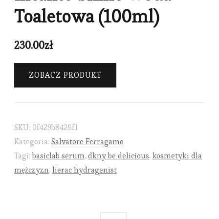
Toaletowa (100ml)
230.00
zł
ZOBACZ PRODUKT
SKU:
0f429b8426f1
Kategoria:
Salvatore Ferragamo
Tagi:
basiclab serum
,
dkny be delicious
,
kosmetyki dla
mężczyzn
,
lierac hydragenist