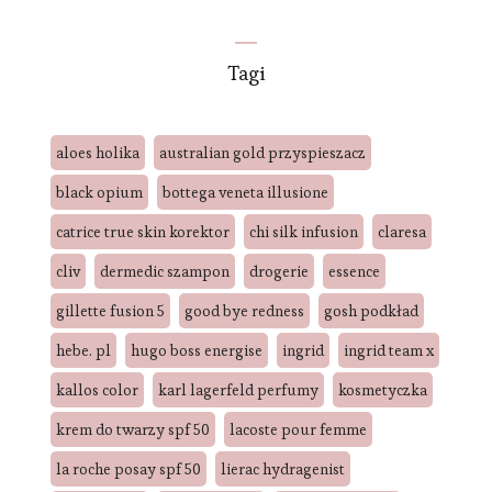
Tagi
aloes holika
australian gold przyspieszacz
black opium
bottega veneta illusione
catrice true skin korektor
chi silk infusion
claresa
cliv
dermedic szampon
drogerie
essence
gillette fusion 5
good bye redness
gosh podkład
hebe. pl
hugo boss energise
ingrid
ingrid team x
kallos color
karl lagerfeld perfumy
kosmetyczka
krem do twarzy spf 50
lacoste pour femme
la roche posay spf 50
lierac hydragenist