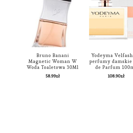
Bruno Banani
Yodeyma Velfash
Magnetic Woman W
perfumy damskie
Woda Toaletowa 30Ml
de Parfum 100
58.99
zł
108.90
zł