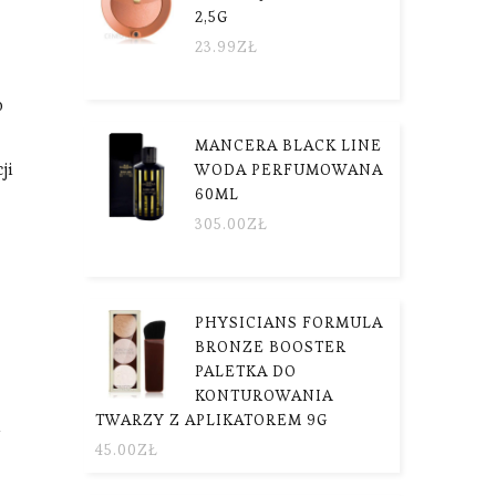
2,5G
23.99
ZŁ
o
MANCERA BLACK LINE
ji
WODA PERFUMOWANA
60ML
305.00
ZŁ
PHYSICIANS FORMULA
BRONZE BOOSTER
PALETKA DO
KONTUROWANIA
TWARZY Z APLIKATOREM 9G
i
45.00
ZŁ