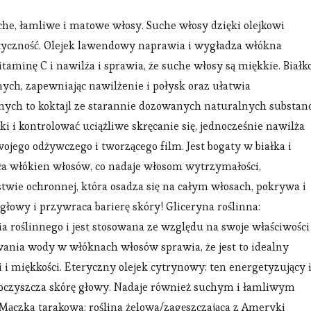
he, łamliwe i matowe włosy. Suche włosy dzięki olejkowi
styczność. Olejek lawendowy naprawia i wygładza włókna
taminę C i nawilża i sprawia, że suche włosy są miękkie. Białk
ych, zapewniając nawilżenie i połysk oraz ułatwia
onych to koktajl ze starannie dozowanych naturalnych substanc
 i kontrolować uciążliwe skręcanie się, jednocześnie nawilża
swojego odżywczego i tworzącego film. Jest bogaty w białka i
a włókien włosów, co nadaje włosom wytrzymałości,
rstwie ochronnej, która osadza się na całym włosach, pokrywa i
 głowy i przywraca barierę skóry! Gliceryna roślinna:
 roślinnego i jest stosowana ze względu na swoje właściwości
ywania wody w włóknach włosów sprawia, że jest to idealny
i miękkości. Eteryczny olejek cytrynowy: ten energetyzujący 
i oczyszcza skórę głowy. Nadaje również suchym i łamliwym
Mączka tarakowa: roślina żelowa/zagęszczająca z Ameryki