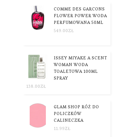
COMME DES GARCONS
FLOWER POWER WODA
PERFUMOWANA 50ML
549.00
ZŁ
ISSEY MIYAKE A SCENT
WOMAN WODA
TOALETOWA 100ML
SPRAY
138.00
ZŁ
GLAM SHOP RÓŻ DO
POLICZKÓW
CALINECZKA
11.99
ZŁ