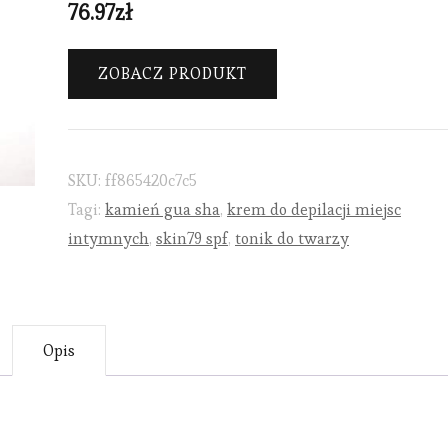
76.97
zł
ZOBACZ PRODUKT
SKU:
ff865420c7c5
Tagi:
kamień gua sha
,
krem do depilacji miejsc
intymnych
,
skin79 spf
,
tonik do twarzy
Opis