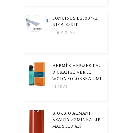
LONGINES LG5007-H
NIEBIESKIE
1 008.00
ZŁ
HERMÈS HERMES EAU
D'ORANGE VERTE
WODA KOLOŃSKA 2 ML
11.40
ZŁ
GIORGIO ARMANI
BEAUTY SZMINKA LIP
MAESTRO 415