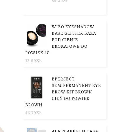
55.00
ZŁ
WIBO EYESHADOW
BASE GLITTER BAZA
POD CIENIE
BROKATOWE DO
POWIEK 4G
13.69
ZŁ
BPERFECT
SEMIPERMANENT EYE
BROW KIT BROWN
CIEŃ DO POWIEK
BROWN
46.79
ZŁ
ALAIN AREGON CASA