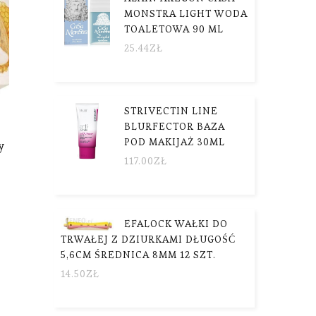
MONSTRA LIGHT WODA
TOALETOWA 90 ML
25.44
ZŁ
STRIVECTIN LINE
BLURFECTOR BAZA
POD MAKIJAŻ 30ML
y
117.00
ZŁ
EFALOCK WAŁKI DO
TRWAŁEJ Z DZIURKAMI DŁUGOŚĆ
5,6CM ŚREDNICA 8MM 12 SZT.
14.50
ZŁ