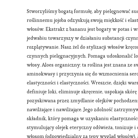
Stworzyliśmy bogatą formułę, aby pielęgnować suc
roślinnemu jojoba odzyskują swoją miękkość i ela
włosów. Ekstrakt z bananu jest bogaty w potas i wi
jedwabiu towarzyszy w działaniu substancji czynn
rozplątywanie. Nasz żel do stylizacji włosów kręc
czynnych pielęgnacyjnych. Pomaga udoskonalić loki
włosy. Aloes organiczny: ta roślina jest znana ze 
aminokwasy i przyczynia się do wzmocnienia serc
elastyczności i elastyczności. Wreszcie, dzięki wa
definiuje loki, eliminuje skręcenie, uspokaja skórę
pozyskiwana przez zmydlanie olejków pochodzenia
nawilżające i nawilżające. Jego zdolność zatrzym
składnik, który pomaga w uzyskaniu elastyczności 
stymulujący olejek eteryczny odświeża, tonizuje 
włosom (odpowiedzialny za tępy wygląd włosów). 