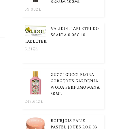
SERUM 100ML
39.00
ZŁ
VALIDOL TABLETKI DO
SSANIA 0,06G 10
TABLETEK
5.21
ZŁ
GUCCI GUCCI FLORA
GORGEOUS GARDENIA
WODA PERFUMOWANA
50ML
248.64
ZŁ
BOURJOIS PARIS
PASTEL JOUES RÓŻ 03