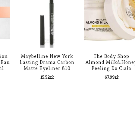
ion
Maybelline New York
The Body Shop
 Eau
Lasting Drama Carbon
Almond Milk&Hone
ml
Matte Eyeliner 810
Peeling Do Ciała
Iron Grey 0.31 g
250Ml
15.52
zł
67.99
zł