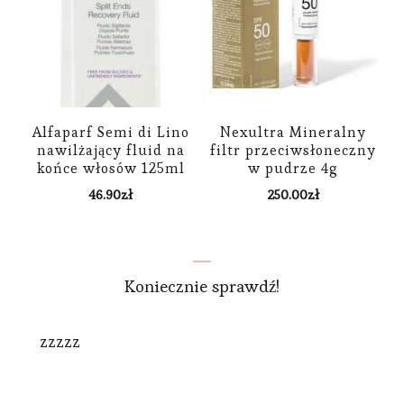
Alfaparf Semi di Lino
Nexultra Mineralny
nawilżający fluid na
filtr przeciwsłoneczny
końce włosów 125ml
w pudrze 4g
46.90
zł
250.00
zł
Koniecznie sprawdź!
zzzzz