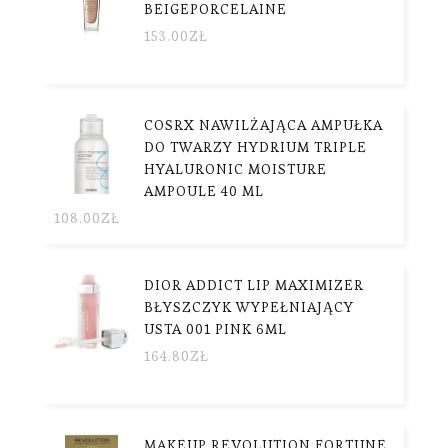
BEIGEPORCELAINE
153.00
ZŁ
COSRX NAWILŻAJĄCA AMPUŁKA
DO TWARZY HYDRIUM TRIPLE
HYALURONIC MOISTURE
AMPOULE 40 ML
108.00
ZŁ
DIOR ADDICT LIP MAXIMIZER
BŁYSZCZYK WYPEŁNIAJĄCY
USTA 001 PINK 6ML
164.80
ZŁ
MAKEUP REVOLUTION FORTUNE