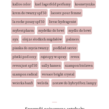
kallos color
karl lagerfeld perfumy
kosmetyczka
krem do twarzy spf 50
lacoste pour femme
la roche posay spf 50
lierac hydragenist
mybestpharm
mydełko do brwi
mydlo do brwi
nyx
olej ze słodkich migdałów
palmers
pianka do mycia twarzy
podklad catrice
płatki pod oczy
rajstopy w spray
revox
revox just spf 50
sally hansen
szampon biolaven
szampon radical
versace bright crystal
wcierka banfi
weleda
zestaw do hybryd bez lampy
Sprawdź najnowsze artykuły