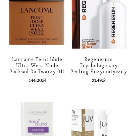
Lancome Teint Idole
Regenerum
Ultra Wear Nude
Trychologiczny
Podkład Do Twarzy 011
Peeling Enzymatyczny
Do Skóry Głowy 110ml
144.00
zł
21.49
zł