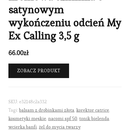
satynowym
wykończeniu odcień My
Ex Calling 3,5 g
66.00
zł
ZOBACZ PRODUKT
SKU:
e32148c2a332
Tagi:
balsam z drobinkami złota
,
korektor catrice
,
kosmetyki męskie
,
nacomi spf 50
,
tonik bielenda
,
wcierka banfi
,
żel do mycia twarzy