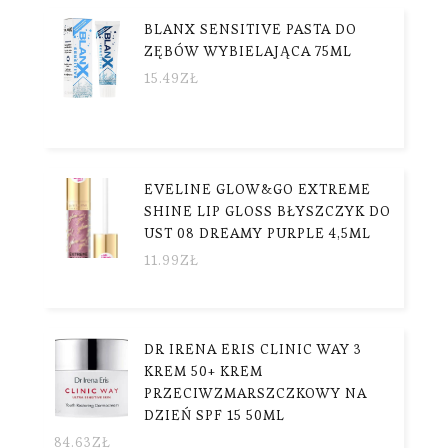
BLANX SENSITIVE PASTA DO
ZĘBÓW WYBIELAJĄCA 75ML
15.49
ZŁ
EVELINE GLOW&GO EXTREME
SHINE LIP GLOSS BŁYSZCZYK DO
UST 08 DREAMY PURPLE 4,5ML
11.99
ZŁ
DR IRENA ERIS CLINIC WAY 3
KREM 50+ KREM
PRZECIWZMARSZCZKOWY NA
DZIEŃ SPF 15 50ML
84.63
ZŁ