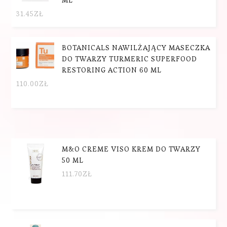
31.45
ZŁ
BOTANICALS NAWILŻAJĄCY MASECZKA
DO TWARZY TURMERIC SUPERFOOD
RESTORING ACTION 60 ML
110.00
ZŁ
M&O CREME VISO KREM DO TWARZY
50 ML
111.70
ZŁ