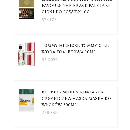
FAVOURS THE BRAVE PALETA 30
CIENI DO POWIEK 16G
57.44
ZŁ
TOMMY HILFIGER TOMMY GIRL
WODA TOALETOWA 50ML
93.00
ZŁ
ECOBIOS MIÓD & RUMIANEK
ORGANICZNA MASKA MASKA DO
WŁOSÓW 200ML
27.90
ZŁ