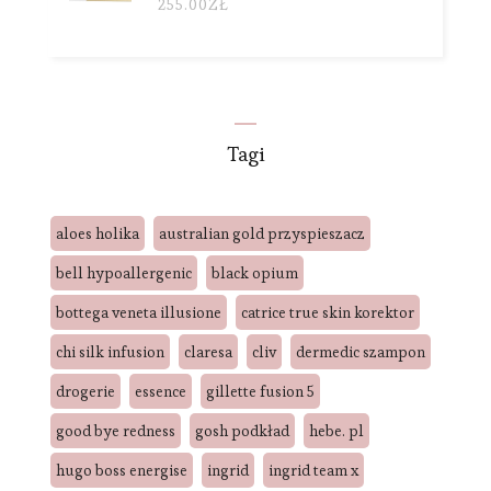
255.00
ZŁ
Tagi
aloes holika
australian gold przyspieszacz
bell hypoallergenic
black opium
bottega veneta illusione
catrice true skin korektor
chi silk infusion
claresa
cliv
dermedic szampon
drogerie
essence
gillette fusion 5
good bye redness
gosh podkład
hebe. pl
hugo boss energise
ingrid
ingrid team x