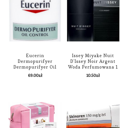
Eucerin
Issey Miyake Nuit
Dermopurifyer
D’Issey Noir Argent
Dermopurifyer Oil
Woda Perfumowana 1
Control Mattifying
Ml
69.00
zł
10.50
zł
Fluid Krem Matujący
50 ml