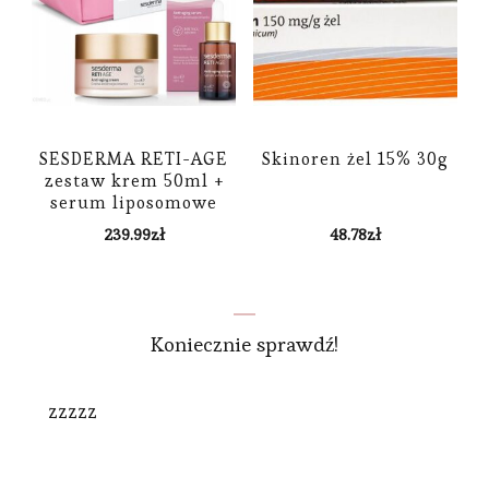
SESDERMA RETI-AGE
Skinoren żel 15% 30g
zestaw krem 50ml +
serum liposomowe
30ml
239.99
zł
48.78
zł
Koniecznie sprawdź!
zzzzz