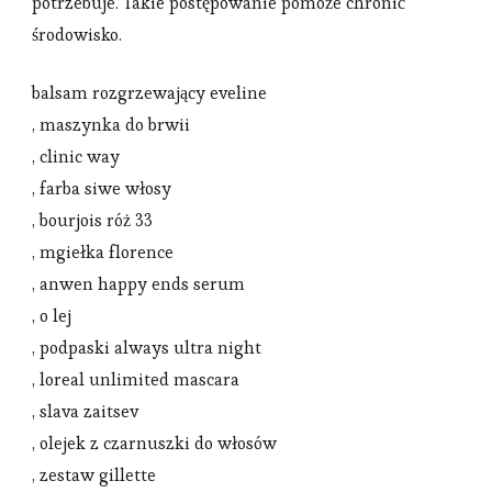
potrzebuje. Takie postępowanie pomoże chronić
środowisko.
balsam rozgrzewający eveline
, maszynka do brwii
, clinic way
, farba siwe włosy
, bourjois róż 33
, mgiełka florence
, anwen happy ends serum
, o lej
, podpaski always ultra night
, loreal unlimited mascara
, slava zaitsev
, olejek z czarnuszki do włosów
, zestaw gillette