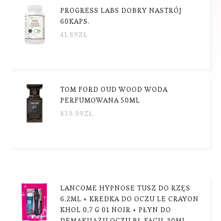
PROGRESS LABS DOBRY NASTRÓJ
60KAPS.
41.89
ZŁ
TOM FORD OUD WOOD WODA
PERFUMOWANA 50ML
839.99
ZŁ
LANCOME HYPNOSE TUSZ DO RZĘS
6,2ML + KREDKA DO OCZU LE CRAYON
KHOL 0,7 G 01 NOIR + PŁYN DO
DEMAKIJAŻU OCZU BI-FACIL 30ML