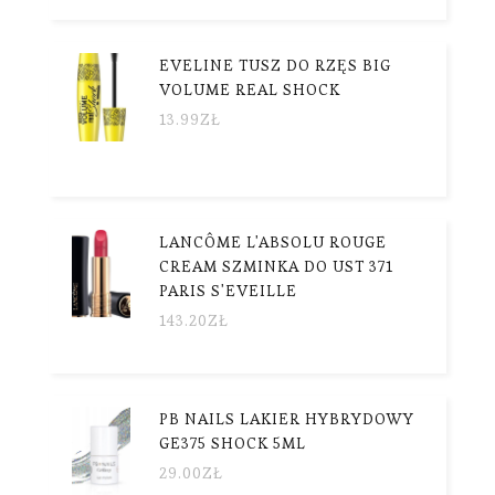
EVELINE TUSZ DO RZĘS BIG
VOLUME REAL SHOCK
13.99
ZŁ
LANCÔME L'ABSOLU ROUGE
CREAM SZMINKA DO UST 371
PARIS S'EVEILLE
143.20
ZŁ
PB NAILS LAKIER HYBRYDOWY
GE375 SHOCK 5ML
29.00
ZŁ