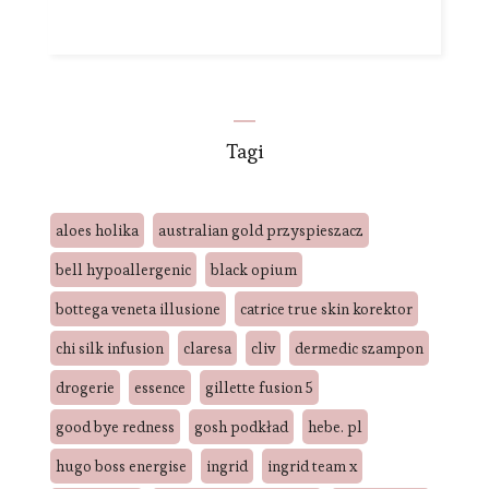
Tagi
aloes holika
australian gold przyspieszacz
bell hypoallergenic
black opium
bottega veneta illusione
catrice true skin korektor
chi silk infusion
claresa
cliv
dermedic szampon
drogerie
essence
gillette fusion 5
good bye redness
gosh podkład
hebe. pl
hugo boss energise
ingrid
ingrid team x