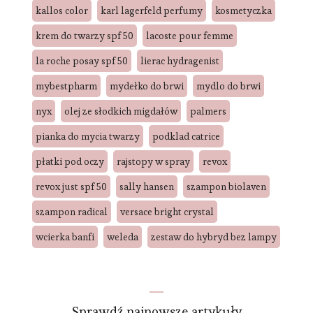
kallos color
karl lagerfeld perfumy
kosmetyczka
krem do twarzy spf 50
lacoste pour femme
la roche posay spf 50
lierac hydragenist
mybestpharm
mydełko do brwi
mydlo do brwi
nyx
olej ze słodkich migdałów
palmers
pianka do mycia twarzy
podklad catrice
płatki pod oczy
rajstopy w spray
revox
revox just spf 50
sally hansen
szampon biolaven
szampon radical
versace bright crystal
wcierka banfi
weleda
zestaw do hybryd bez lampy
Sprawdź najnowsze artykuły