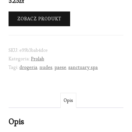
5.25
zł
ZOBACZ PRODUKT
SKU:
e99b3bab4dce
Kategoria:
Prolab
Tagi:
drogeria
,
nudes
,
paese
,
sanctuary spa
Opis
Opis