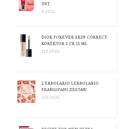
UST
9.39
ZŁ
DIOR FOREVER SKIN CORRECT
KOREKTOR 2 CR 11 ML
152.00
ZŁ
L'ERBOLARIO LERBOLARIO
FRANGIPANI ZESTAW
160.00
ZŁ