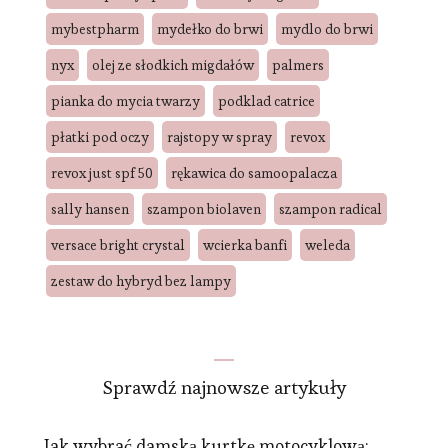
mybestpharm
mydełko do brwi
mydlo do brwi
nyx
olej ze słodkich migdałów
palmers
pianka do mycia twarzy
podklad catrice
płatki pod oczy
rajstopy w spray
revox
revox just spf 50
rękawica do samoopalacza
sally hansen
szampon biolaven
szampon radical
versace bright crystal
wcierka banfi
weleda
zestaw do hybryd bez lampy
Sprawdź najnowsze artykuły
Jak wybrać damską kurtkę motocyklową: