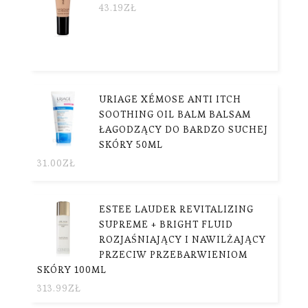
43.19
ZŁ
URIAGE XÉMOSE ANTI ITCH
SOOTHING OIL BALM BALSAM
ŁAGODZĄCY DO BARDZO SUCHEJ
SKÓRY 50ML
31.00
ZŁ
ESTEE LAUDER REVITALIZING
SUPREME + BRIGHT FLUID
ROZJAŚNIAJĄCY I NAWILŻAJĄCY
PRZECIW PRZEBARWIENIOM
SKÓRY 100ML
313.99
ZŁ