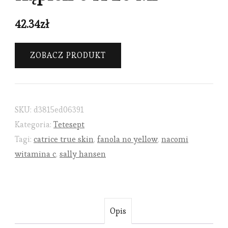
42.34
zł
ZOBACZ PRODUKT
SKU:
d3815ed06391
Kategoria:
Tetesept
Tagi:
catrice true skin
,
fanola no yellow
,
nacomi
witamina c
,
sally hansen
Opis