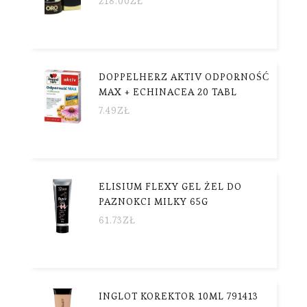
218.00
ZŁ
DOPPELHERZ AKTIV ODPORNOŚĆ
MAX + ECHINACEA 20 TABL
7.49
ZŁ
ELISIUM FLEXY GEL ŻEL DO
PAZNOKCI MILKY 65G
61.73
ZŁ
INGLOT KOREKTOR 10ML 791413