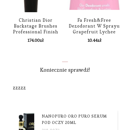
Christian Dior
Fa Fresh&Free
Backstage Brushes
Dezodorant W Sprayu
Professional Finish
Grapefruit Lychee
Fluid Foundation
150ml
174.00
zł
10.44
zł
Brush Full Coverage
Face 12 Pędzel Do
Podkładu We Fluidzie
Koniecznie sprawdź!
zzzzz
NANOPURO ORO PURO SERUM
POD OCZY 20ML