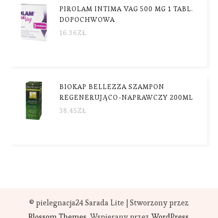
PIROLAM INTIMA VAG 500 MG 1 TABL.
DOPOCHWOWA
16.36
ZŁ
BIOKAP BELLEZZA SZAMPON
REGENERUJĄCO-NAPRAWCZY 200ML
38.45
ZŁ
© pielegnacja24
Sarada Lite | Stworzony przez
Blossom Themes
. Wspierany przez
WordPress
.