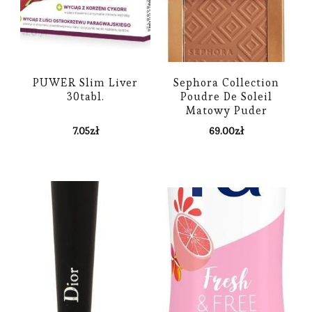
PUWER Slim Liver
Sephora Collection
30tabl.
Poudre De Soleil
Matowy Puder
Brązujący Bronzer
7.05
zł
69.00
zł
Mono Mat-21 03
Mykonos