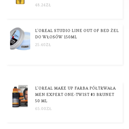
48.24
ZŁ
L'OREAL STUDIO LINE OUT OF BED ŻEL
DO WŁOSÓW 150ML
25.40
ZŁ
L'OREAL MAKE UP FARBA PÓŁTRWAŁA
MEN EXPERT ONE-TWIST #3 BRUNET
50 ML
65.00
ZŁ