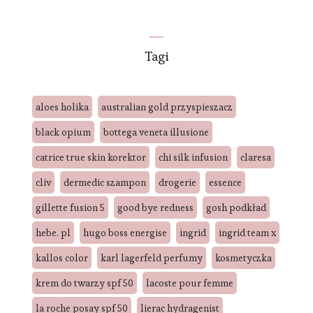
Tagi
aloes holika
australian gold przyspieszacz
black opium
bottega veneta illusione
catrice true skin korektor
chi silk infusion
claresa
cliv
dermedic szampon
drogerie
essence
gillette fusion 5
good bye redness
gosh podkład
hebe. pl
hugo boss energise
ingrid
ingrid team x
kallos color
karl lagerfeld perfumy
kosmetyczka
krem do twarzy spf 50
lacoste pour femme
la roche posay spf 50
lierac hydragenist