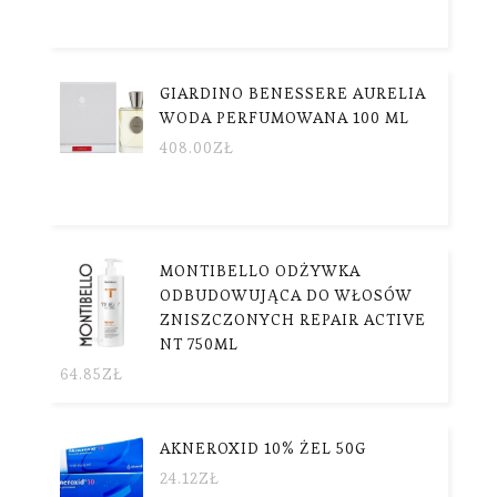
GIARDINO BENESSERE AURELIA
WODA PERFUMOWANA 100 ML
408.00
ZŁ
MONTIBELLO ODŻYWKA
ODBUDOWUJĄCA DO WŁOSÓW
ZNISZCZONYCH REPAIR ACTIVE
NT 750ML
64.85
ZŁ
AKNEROXID 10% ŻEL 50G
24.12
ZŁ