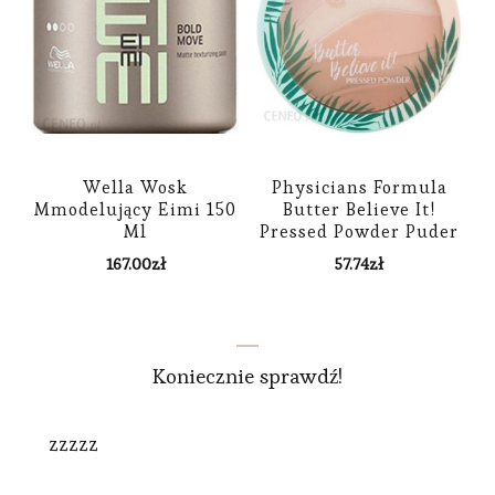
Wella Wosk
Physicians Formula
Mmodelujący Eimi 150
Butter Believe It!
Ml
Pressed Powder Puder
11 G Creamy Natural
167.00
zł
57.74
zł
Koniecznie sprawdź!
zzzzz