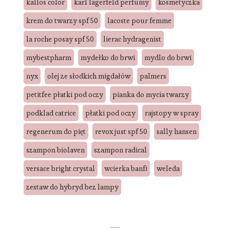
kallos color
karl lagerfeld perfumy
kosmetyczka
krem do twarzy spf 50
lacoste pour femme
la roche posay spf 50
lierac hydragenist
mybestpharm
mydełko do brwi
mydlo do brwi
nyx
olej ze słodkich migdałów
palmers
petitfee płatki pod oczy
pianka do mycia twarzy
podklad catrice
płatki pod oczy
rajstopy w spray
regenerum do pięt
revox just spf 50
sally hansen
szampon biolaven
szampon radical
versace bright crystal
wcierka banfi
weleda
zestaw do hybryd bez lampy