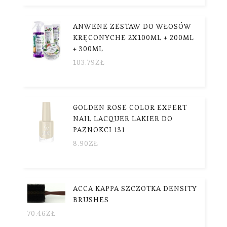
ANWENE ZESTAW DO WŁOSÓW
KRĘCONYCHE 2X100ML + 200ML
+ 300ML
103.79
ZŁ
GOLDEN ROSE COLOR EXPERT
NAIL LACQUER LAKIER DO
PAZNOKCI 131
8.90
ZŁ
ACCA KAPPA SZCZOTKA DENSITY
BRUSHES
70.46
ZŁ