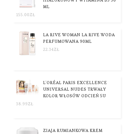
ML
155.00
ZŁ
LA RIVE WOMAN LA RIVE WODA
PERFUMOWANA 90ML
22.34
ZŁ
L’ORÉAL PARIS EXCELLENCE
UNIVERSAL NUDES TRWAŁY
KOLOR WŁOSÓW ODCIEŃ 5U
38.99
ZŁ
ZIAJA RUMIANKOWA KREM