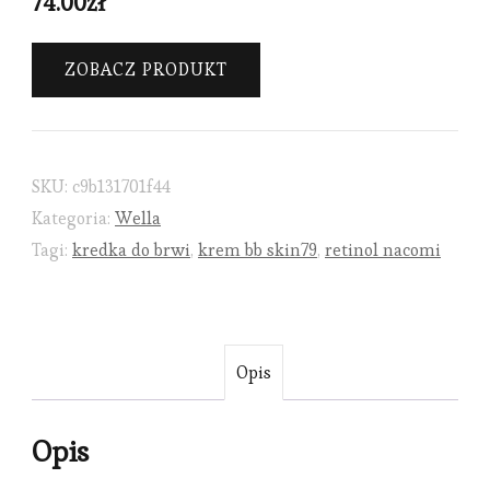
74.00
zł
ZOBACZ PRODUKT
SKU:
c9b131701f44
Kategoria:
Wella
Tagi:
kredka do brwi
,
krem bb skin79
,
retinol nacomi
Opis
Opis