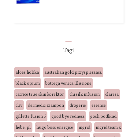
Tagi
aloes holika
australian gold przyspieszacz
black opium
bottega veneta illusione
catrice true skin korektor
chi silk infusion
claresa
cliv
dermedic szampon
drogerie
essence
gillette fusion 5
good bye redness
gosh podkład
hebe. pl
hugo boss energise
ingrid
ingrid team x