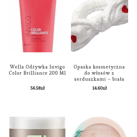
Wella Odżywka Invigo
Opaska kosmetyczna
Color Brilliance 200 Ml
do włosów z
serduszkami – biała
1szt
56.58
zł
14.60
zł