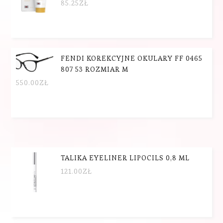
85.25
ZŁ
FENDI KOREKCYJNE OKULARY FF 0465
807 53 ROZMIAR M
550.00
ZŁ
TALIKA EYELINER LIPOCILS 0,8 ML
121.00
ZŁ