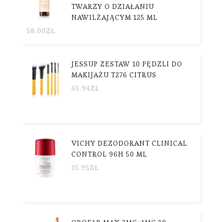
TWARZY O DZIAŁANIU
NAWILŻAJĄCYM 125 ML
58.00
ZŁ
JESSUP ZESTAW 10 PĘDZLI DO
MAKIJAŻU T276 CITRUS
65.94
ZŁ
VICHY DEZODORANT CLINICAL
CONTROL 96H 50 ML
35.95
ZŁ