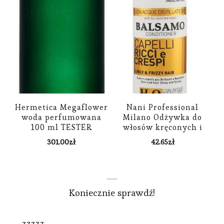
Hermetica Megaflower
Nani Professional
woda perfumowana
Milano Odżywka do
100 ml TESTER
włosów kręconych i
puszących się Nanì
301.00
zł
42.65
zł
Conditioner Curly &
Frizzi Hair 500ml
Koniecznie sprawdź!
zzzzz