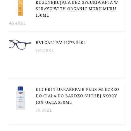
REGENERUJĄCA BEZ SPŁUKIWANIA W
SPRAYU WITH ORGANIC MURU MURU
150ML
48.40
ZŁ
BVLGARI BV 4127B 5404
751.00
ZŁ
EUCERIN UREAREPAIR PLUS MLECZKO
DO CIAŁA DO BARDZO SUCHEJ SKÓRY
10% UREA 250ML
76.99
ZŁ