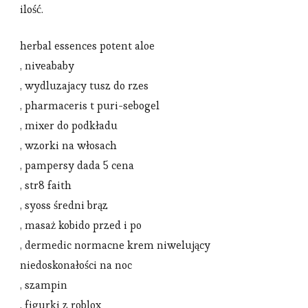
ilość.
herbal essences potent aloe
, niveababy
, wydluzajacy tusz do rzes
, pharmaceris t puri-sebogel
, mixer do podkładu
, wzorki na włosach
, pampersy dada 5 cena
, str8 faith
, syoss średni brąz
, masaż kobido przed i po
, dermedic normacne krem niwelujący
niedoskonałości na noc
, szampin
, figurki z roblox