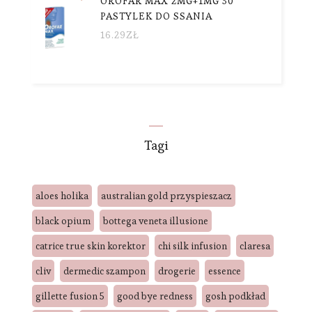
OROFAR MAX 2MG+1MG 30
PASTYLEK DO SSANIA
16.29
ZŁ
Tagi
aloes holika
australian gold przyspieszacz
black opium
bottega veneta illusione
catrice true skin korektor
chi silk infusion
claresa
cliv
dermedic szampon
drogerie
essence
gillette fusion 5
good bye redness
gosh podkład