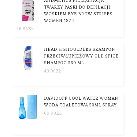
ANDMETICS PIELĘGNACJA
TWARZY PASKI DO DEPILACJI
WOSKIEM EYE BROW STRIPES
WOMEN 1SZT
46.95
ZŁ
HEAD & SHOULDERS SZAMPON
PRZECIWŁUPIEŻOWY OLD SPICE
SHAMPOO 360 ML
40.00
ZŁ
DAVIDOFF COOL WATER WOMAN
WODA TOALETOWA 50ML SPRAY
69.99
ZŁ