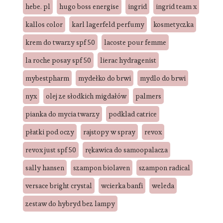
hebe. pl
hugo boss energise
ingrid
ingrid team x
kallos color
karl lagerfeld perfumy
kosmetyczka
krem do twarzy spf 50
lacoste pour femme
la roche posay spf 50
lierac hydragenist
mybestpharm
mydełko do brwi
mydlo do brwi
nyx
olej ze słodkich migdałów
palmers
pianka do mycia twarzy
podklad catrice
płatki pod oczy
rajstopy w spray
revox
revox just spf 50
rękawica do samoopalacza
sally hansen
szampon biolaven
szampon radical
versace bright crystal
wcierka banfi
weleda
zestaw do hybryd bez lampy