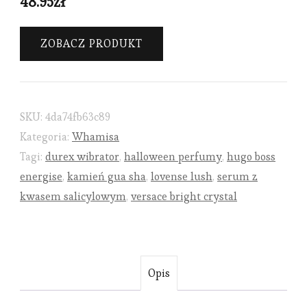
48.95
zł
ZOBACZ PRODUKT
SKU:
4da74fb63c89
Kategoria:
Whamisa
Tagi:
durex wibrator
,
halloween perfumy
,
hugo boss
energise
,
kamień gua sha
,
lovense lush
,
serum z
kwasem salicylowym
,
versace bright crystal
Opis