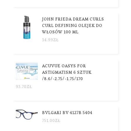
JOHN FRIEDA DREAM CURLS
CURL DEFINING OLEJEK DO
WŁOSÓW 100 ML
34.99
ZŁ
ACUVUE OASYS FOR
ASTIGMATISM 6 SZTUK
/8.6/-2.75/-1.75/170
93.70
ZŁ
BVLGARI BV 4127B 5404
751.00
ZŁ