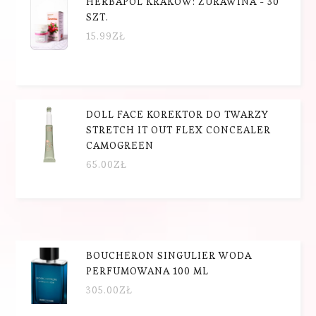
HERBAPOL KRAKÓW: ŻURAWINA - 30
SZT.
15.99
ZŁ
DOLL FACE KOREKTOR DO TWARZY
STRETCH IT OUT FLEX CONCEALER
CAMOGREEN
65.00
ZŁ
BOUCHERON SINGULIER WODA
PERFUMOWANA 100 ML
305.00
ZŁ