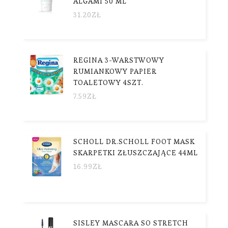
ALGAMI 50 ML
31.20
ZŁ
REGINA 3-WARSTWOWY
RUMIANKOWY PAPIER
TOALETOWY 4SZT.
7.59
ZŁ
SCHOLL DR.SCHOLL FOOT MASK
SKARPETKI ZŁUSZCZAJĄCE 44ML
16.99
ZŁ
SISLEY MASCARA SO STRETCH