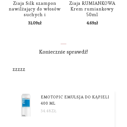
Ziaja Silk szampon
Ziaja RUMIANKOWA
nawilżający do włosów
Krem rumiankowy
suchych i
50ml
zniszczonych 300ml
31.09
zł
4.69
zł
Koniecznie sprawdź!
zzzzz
EMOTOPIC EMULSJA DO KĄPIELI
400 ML
34.48
ZŁ