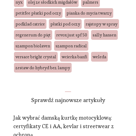
nyx
olej ze słodkich migdałów
palmers
petitfee płatki pod oczy
pianka do mycia twarzy
podklad catrice
płatki pod oczy
rajstopy w spray
regenerum do pięt
revox just spf 50
sally hansen
szampon biolaven
szampon radical
versace bright crystal
wcierka banfi
weleda
zestaw do hybryd bez lampy
Sprawdź najnowsze artykuły
Jak wybrać damską kurtkę motocyklową:
certyfikaty CE i AA, kevlar i streetwear z
ochroną