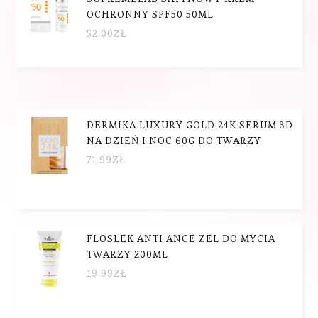
OCHRONNY SPF50 50ML
52.00
ZŁ
DERMIKA LUXURY GOLD 24K SERUM 3D
NA DZIEŃ I NOC 60G DO TWARZY
71.99
ZŁ
FLOSLEK ANTI ANCE ŻEL DO MYCIA
TWARZY 200ML
19.99
ZŁ