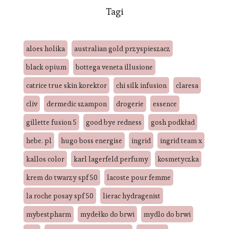
Tagi
aloes holika
australian gold przyspieszacz
black opium
bottega veneta illusione
catrice true skin korektor
chi silk infusion
claresa
cliv
dermedic szampon
drogerie
essence
gillette fusion 5
good bye redness
gosh podkład
hebe. pl
hugo boss energise
ingrid
ingrid team x
kallos color
karl lagerfeld perfumy
kosmetyczka
krem do twarzy spf 50
lacoste pour femme
la roche posay spf 50
lierac hydragenist
mybestpharm
mydełko do brwi
mydlo do brwi