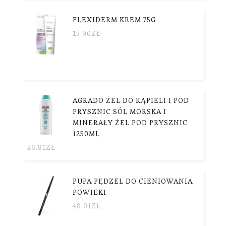
FLEXIDERM KREM 75G
15.96
ZŁ
AGRADO ŻEL DO KĄPIELI I POD
PRYSZNIC SÓL MORSKA I
MINERAŁY ŻEL POD PRYSZNIC
1250ML
26.81
ZŁ
PUPA PĘDZEL DO CIENIOWANIA
POWIEKI
48.01
ZŁ