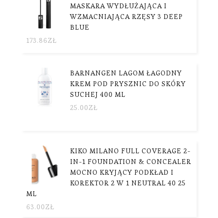
MASKARA WYDŁUŻAJĄCA I
WZMACNIAJĄCA RZĘSY 3 DEEP
BLUE
173.86
ZŁ
BARNANGEN LAGOM ŁAGODNY
KREM POD PRYSZNIC DO SKÓRY
SUCHEJ 400 ML
25.00
ZŁ
KIKO MILANO FULL COVERAGE 2-
IN-1 FOUNDATION & CONCEALER
MOCNO KRYJĄCY PODKŁAD I
KOREKTOR 2 W 1 NEUTRAL 40 25
ML
63.00
ZŁ