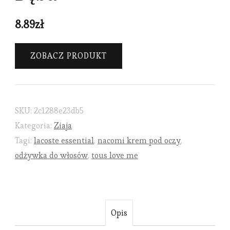
8.89
zł
ZOBACZ PRODUKT
SKU:
2c1288e23db5
Kategoria:
Ziaja
Tagi:
lacoste essential
,
nacomi krem pod oczy
,
odżywka do włosów
,
tous love me
Opis