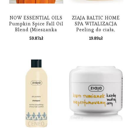
NOW ESSENTIAL OILS
ZIAJA BALTIC HOME
Pumpkin Spice Fall Oil
SPA WITALIZACJA
Blend (Mieszanka
Peeling do ciała,
olejków) 30ml
300ml
59.87
zł
19.89
zł