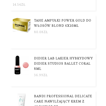
14.54
ZŁ
TAHE AMPUŁKI POWER GOLD DO
WŁOSÓW BLOND 6X10ML
80.08
ZŁ
DIDIER LAB LAKIER HYBRYDOWY
DIDIER STUDIOS BALLET CORAL
8ML
36.99
ZŁ
BANDI PROFESSIONAL DELICATE
CARE NAWILŻAJĄCY KREM Z