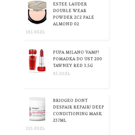
ESTEE LAUDER
DOUBLE WEAR
POWDER 2C2 PALE
ALMOND 02
181.00
ZŁ
PUPA MILANO VAMP!
POMADKA DO UST 200
TAWNEY RED 3,5G
85.00
ZŁ
BRIOGEO DONT
DESPAIR REPAIR! DEEP
CONDITIONING MASK
237ML
133.00
ZŁ