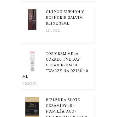
ONLYOU EUPHONIC
EUPHORIE GALVIM
KLINE 35ML
11.50
ZŁ
TOPICREM MELA
CORRECTIVE DAY
CREAM KREM DO
TWARZY NA DZIEŃ 40
ML
90.58
ZŁ
BIELENDA ZŁOTE
CERAMIDY 40+
NAWILŻAJĄCO-
UJĘDRNIAJĄCY KREM