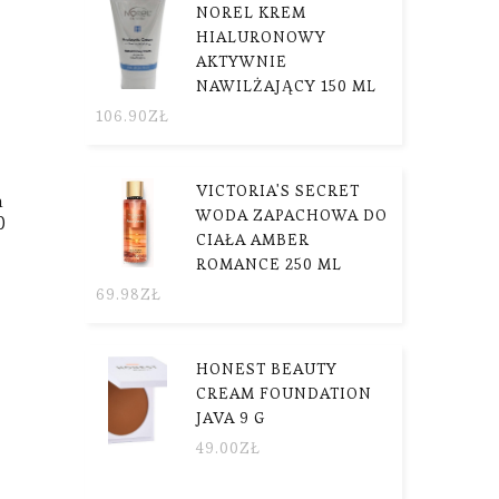
NOREL KREM
HIALURONOWY
AKTYWNIE
NAWILŻAJĄCY 150 ML
106.90
ZŁ
VICTORIA'S SECRET
n
WODA ZAPACHOWA DO
0
CIAŁA AMBER
ROMANCE 250 ML
69.98
ZŁ
HONEST BEAUTY
CREAM FOUNDATION
JAVA 9 G
49.00
ZŁ