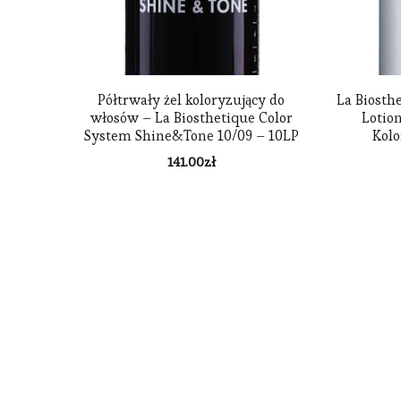
Półtrwały żel koloryzujący do
La Biosth
włosów – La Biosthetique Color
Lotio
System Shine&Tone 10/09 – 10LP
Kolo
141.00
zł