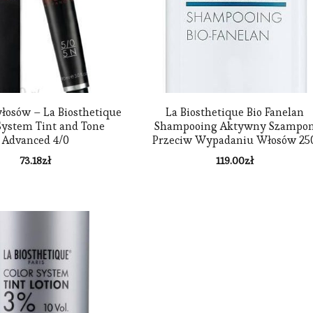
włosów – La Biosthetique
La Biosthetique Bio Fanelan
System Tint and Tone
Shampooing Aktywny Szampo
Advanced 4/0
Przeciw Wypadaniu Włosów 25
ml
73.18
zł
119.00
zł