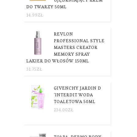
DO TWARZY 50ML
14.99
ZŁ
REVLON
PROFESSIONAL STYLE
MASTERS CREATOR
MEMORY SPRAY
LAKIER DO WŁOSÓW 150ML
31.75
ZŁ
GIVENCHY JARDIN D
´INTERDIT WODA
TOALETOWA 50ML
234.00
ZŁ
TOŁPA. DERMO BODY,