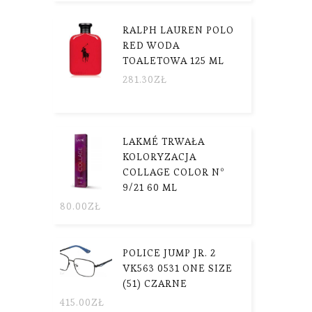
RALPH LAUREN POLO
RED WODA
TOALETOWA 125 ML
281.30
ZŁ
LAKMÉ TRWAŁA
KOLORYZACJA
COLLAGE COLOR Nº
9/21 60 ML
80.00
ZŁ
POLICE JUMP JR. 2
VK563 0531 ONE SIZE
(51) CZARNE
415.00
ZŁ