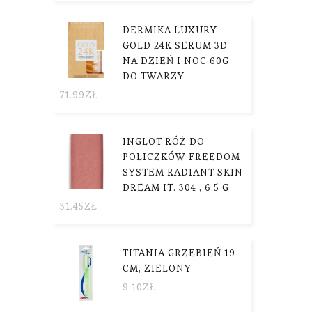
DERMIKA LUXURY
GOLD 24K SERUM 3D
NA DZIEŃ I NOC 60G
DO TWARZY
71.99
ZŁ
INGLOT RÓŻ DO
POLICZKÓW FREEDOM
SYSTEM RADIANT SKIN
DREAM IT. 304 , 6.5 G
31.45
ZŁ
TITANIA GRZEBIEŃ 19
CM, ZIELONY
9.10
ZŁ