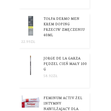
TOŁPA DERMO MEN
KREM DOPING
PRZECIW ZMĘCZENIU
40ML
22.99
ZŁ
JORGE DE LA GARZA
PĘDZEL CIEŃ MAŁY 100
G
58.92
ZŁ
FEMINUM ACTIV ŻEL
INTYMNY
NAWILŻAJACY DLA