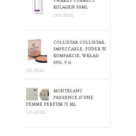
TWARZY CORRECT
KOLAGEN 30ML
360.00
ZŁ
COLLISTAR COLLISTAR,
IMPECCABLE, PUDER W
KOMPAKCIE, WKŁAD
60G, 9 G
113.95
ZŁ
MONTBLANC
PRESENCE D`UNE
FEMME PERFUM 75 ML
273.00
ZŁ