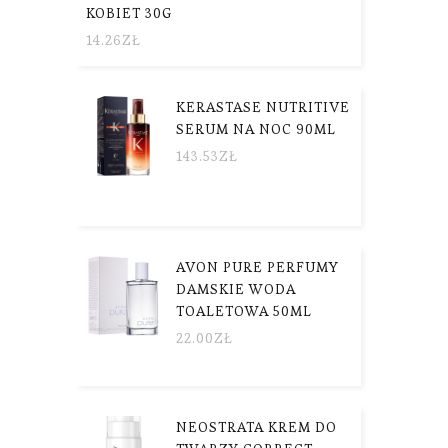
KOBIET 30G
14.26
ZŁ
KERASTASE NUTRITIVE
SERUM NA NOC 90ML
143.53
ZŁ
AVON PURE PERFUMY
DAMSKIE WODA
TOALETOWA 50ML
22.00
ZŁ
NEOSTRATA KREM DO