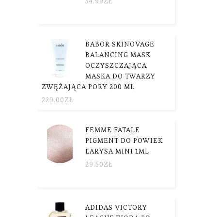
34.99
ZŁ
BABOR SKINOVAGE
BALANCING MASK
OCZYSZCZAJĄCA
MASKA DO TWARZY
ZWĘŻAJĄCA PORY 200 ML
229.00
ZŁ
FEMME FATALE
PIGMENT DO POWIEK
LARYSA MINI 1ML
29.50
ZŁ
ADIDAS VICTORY