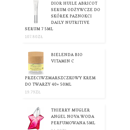
DIOR HUILE ABRICOT
SERUM ODŻYWCZE DO
SKÓREK PAZNOKCI
DAILY NUTRITIVE
SERUM 7 5ML
107.80
ZŁ
BIELENDA BIO
VITAMIN C
PRZECIWZMARSZCZKOWY KREM
DO TWARZY 40+ 50ML
19.79
ZŁ
THIERRY MUGLER
ANGEL NOVA WODA
PERFUMOWANA 5ML