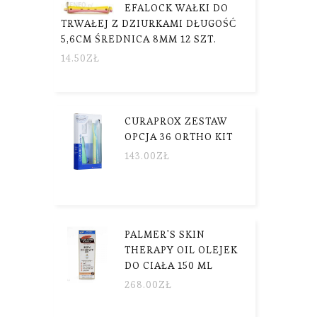
EFALOCK WAŁKI DO
TRWAŁEJ Z DZIURKAMI DŁUGOŚĆ
5,6CM ŚREDNICA 8MM 12 SZT.
14.50
ZŁ
CURAPROX ZESTAW
OPCJA 36 ORTHO KIT
143.00
ZŁ
PALMER'S SKIN
THERAPY OIL OLEJEK
DO CIAŁA 150 ML
268.00
ZŁ