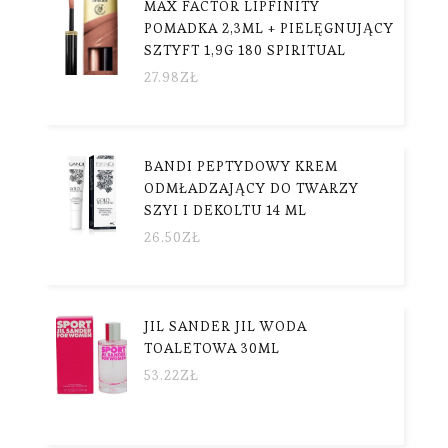
MAX FACTOR LIPFINITY
POMADKA 2,3ML + PIELĘGNUJĄCY
SZTYFT 1,9G 180 SPIRITUAL
27.98
ZŁ
BANDI PEPTYDOWY KREM
ODMŁADZAJĄCY DO TWARZY
SZYI I DEKOLTU 14 ML
26.50
ZŁ
JIL SANDER JIL WODA
TOALETOWA 30ML
53.22
ZŁ