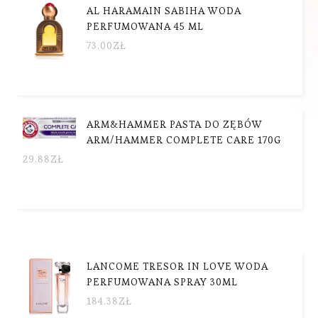
AL HARAMAIN SABIHA WODA
PERFUMOWANA 45 ML
73.00
ZŁ
ARM&HAMMER PASTA DO ZĘBÓW
ARM/HAMMER COMPLETE CARE 170G
29.88
ZŁ
LANCOME TRESOR IN LOVE WODA
PERFUMOWANA SPRAY 30ML
184.38
ZŁ