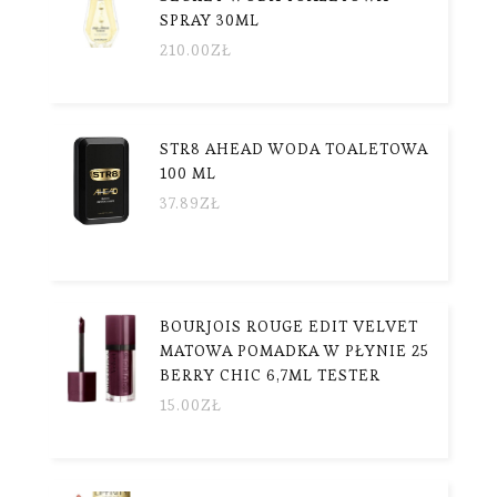
SPRAY 30ML
210.00
ZŁ
STR8 AHEAD WODA TOALETOWA
100 ML
37.89
ZŁ
BOURJOIS ROUGE EDIT VELVET
MATOWA POMADKA W PŁYNIE 25
BERRY CHIC 6,7ML TESTER
15.00
ZŁ