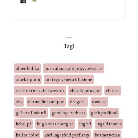
Tagi
aloes holika
australian gold przyspieszacz
black opium
bottega veneta illusione
catrice true skin korektor
chi silk infusion
claresa
cliv
dermedic szampon
drogerie
essence
gillette fusion 5
good bye redness
gosh podkład
hebe. pl
hugo boss energise
ingrid
ingrid team x
kallos color
karl lagerfeld perfumy
kosmetyczka