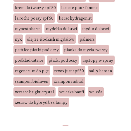
krem do twarzy spf 50
lacoste pour femme
la roche posay spf 50
lierac hydragenist
mybestpharm
mydełko do brwi
mydlo do brwi
nyx
olej ze słodkich migdałów
palmers
petitfee płatki pod oczy
pianka do mycia twarzy
podklad catrice
płatki pod oczy
rajstopy w spray
regenerum do pięt
revox just spf 50
sally hansen
szampon biolaven
szampon radical
versace bright crystal
wcierka banfi
weleda
zestaw do hybryd bez lampy