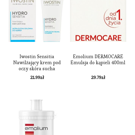
Iwostin Sensitia
Emolium DERMOCARE
Nawilżający krem pod
Emulsja do kąpieli 400ml
oczy skóra sucha
wrażliwa 25ml
21.99
zł
29.79
zł