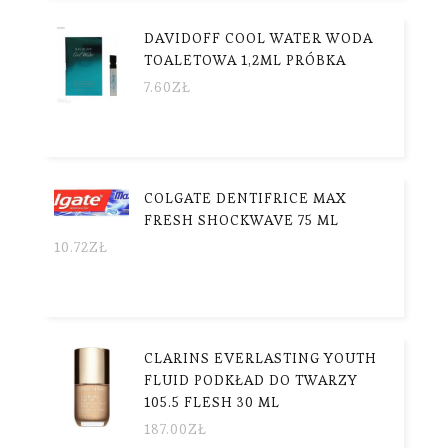
DAVIDOFF COOL WATER WODA
TOALETOWA 1,2ML PRÓBKA
7.60
ZŁ
COLGATE DENTIFRICE MAX
FRESH SHOCKWAVE 75 ML
10.72
ZŁ
CLARINS EVERLASTING YOUTH
FLUID PODKŁAD DO TWARZY
105.5 FLESH 30 ML
187.00
ZŁ