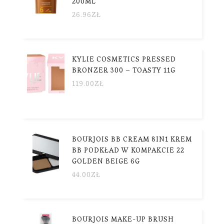
200ML
26.96
ZŁ
KYLIE COSMETICS PRESSED
BRONZER 300 – TOASTY 11G
119.00
ZŁ
BOURJOIS BB CREAM 8IN1 KREM
BB PODKŁAD W KOMPAKCIE 22
GOLDEN BEIGE 6G
44.00
ZŁ
BOURJOIS MAKE-UP BRUSH