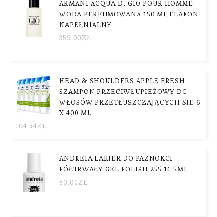
ARMANI ACQUA DI GIÒ POUR HOMME
WODA PERFUMOWANA 150 ML FLAKON
NAPEŁNIALNY
359.00
ZŁ
HEAD & SHOULDERS APPLE FRESH
SZAMPON PRZECIWŁUPIEŻOWY DO
WŁOSÓW PRZETŁUSZCZAJĄCYCH SIĘ 6
X 400 ML
104.94
ZŁ
ANDREIA LAKIER DO PAZNOKCI
PÓŁTRWAŁY GEL POLISH 255 10,5ML
80.00
ZŁ