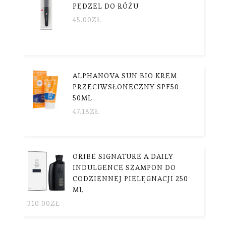
PĘDZEL DO RÓŻU
45.00
ZŁ
ALPHANOVA SUN BIO KREM
PRZECIWSŁONECZNY SPF50
50ML
47.18
ZŁ
ORIBE SIGNATURE A DAILY
INDULGENCE SZAMPON DO
CODZIENNEJ PIELĘGNACJI 250
ML
310.00
ZŁ