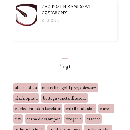
ZAC POSEN ZAMI 52WI
CZERWONY
89.00
ZŁ
Tagi
aloes holika
australian gold przyspieszacz
black opium
bottega veneta illusione
catrice true skin korektor
chi silk infusion
claresa
cliv
dermedic szampon
drogerie
essence
gillette fusion 5
good bye redness
gosh podkład