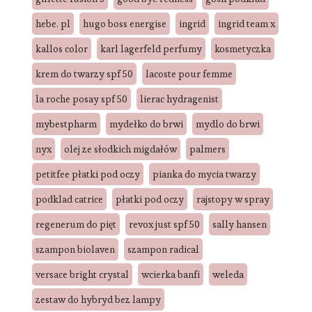
hebe. pl
hugo boss energise
ingrid
ingrid team x
kallos color
karl lagerfeld perfumy
kosmetyczka
krem do twarzy spf 50
lacoste pour femme
la roche posay spf 50
lierac hydragenist
mybestpharm
mydełko do brwi
mydlo do brwi
nyx
olej ze słodkich migdałów
palmers
petitfee płatki pod oczy
pianka do mycia twarzy
podklad catrice
płatki pod oczy
rajstopy w spray
regenerum do pięt
revox just spf 50
sally hansen
szampon biolaven
szampon radical
versace bright crystal
wcierka banfi
weleda
zestaw do hybryd bez lampy