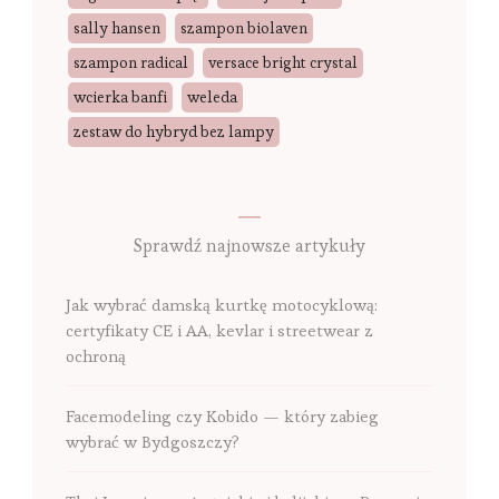
sally hansen
szampon biolaven
szampon radical
versace bright crystal
wcierka banfi
weleda
zestaw do hybryd bez lampy
Sprawdź najnowsze artykuły
Jak wybrać damską kurtkę motocyklową:
certyfikaty CE i AA, kevlar i streetwear z
ochroną
Facemodeling czy Kobido — który zabieg
wybrać w Bydgoszczy?