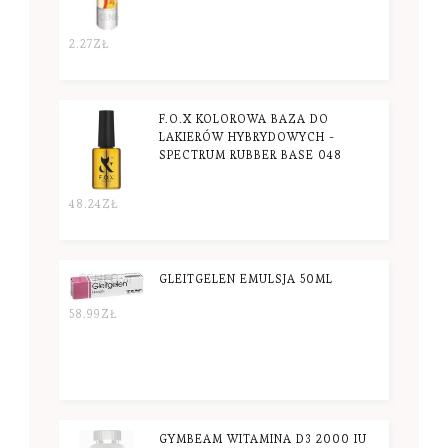
2.27
ZŁ
F.O.X KOLOROWA BAZA DO
LAKIERÓW HYBRYDOWYCH -
SPECTRUM RUBBER BASE 048
48.24
ZŁ
GLEITGELEN EMULSJA 50ML
58.99
ZŁ
GYMBEAM WITAMINA D3 2000 IU