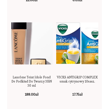
Lancôme Teint Idole Fond
VICKS ANTIGRIP COMPLEX
De Podkład Do Twarzy 355N
smak cytrynowy 10sasz.
30 ml
188.00
zł
17.75
zł