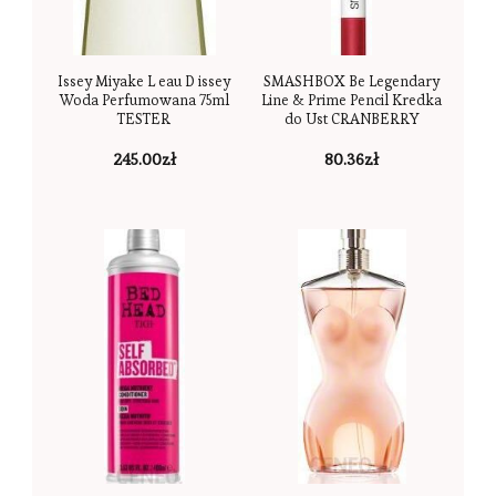
Issey Miyake L eau D issey
SMASHBOX Be Legendary
Woda Perfumowana 75ml
Line & Prime Pencil Kredka
TESTER
do Ust CRANBERRY
245.00
zł
80.36
zł