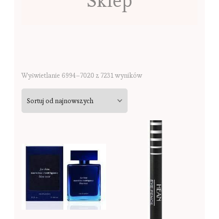
Sklep
Sorted
Wyświetlanie 6994–7020 z 7231 wyników
by
latest