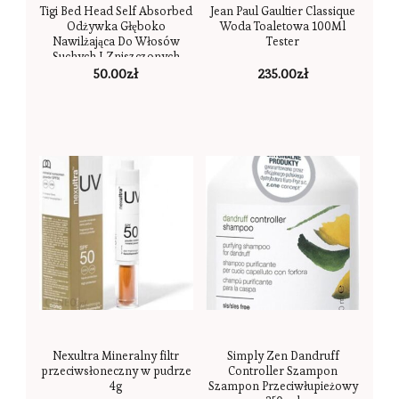
Tigi Bed Head Self Absorbed
Jean Paul Gaultier Classique
Odżywka Głęboko
Woda Toaletowa 100Ml
Nawilżająca Do Włosów
Tester
Suchych I Zniszczonych
50.00
zł
235.00
zł
Nexultra Mineralny filtr
Simply Zen Dandruff
przeciwsłoneczny w pudrze
Controller Szampon
4g
Szampon Przeciwłupieżowy