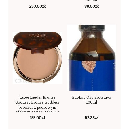
250 ml
250.00
zł
88.00
zł
Estée Lauder Bronze
Eliokap Olio Protettivo
Goddess Bronze Goddess
100ml
bronzer z pudrowym
efektem odcień Light 21 g
155.00
zł
92.38
zł