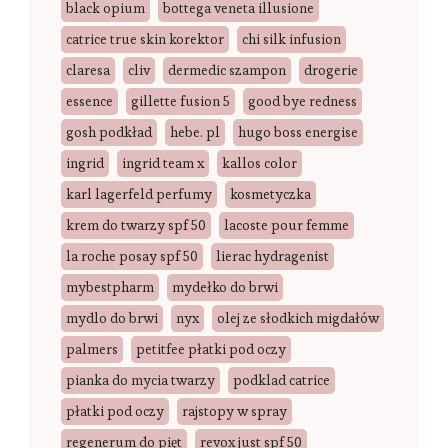
black opium
bottega veneta illusione
catrice true skin korektor
chi silk infusion
claresa
cliv
dermedic szampon
drogerie
essence
gillette fusion 5
good bye redness
gosh podkład
hebe. pl
hugo boss energise
ingrid
ingrid team x
kallos color
karl lagerfeld perfumy
kosmetyczka
krem do twarzy spf 50
lacoste pour femme
la roche posay spf 50
lierac hydragenist
mybestpharm
mydełko do brwi
mydlo do brwi
nyx
olej ze słodkich migdałów
palmers
petitfee płatki pod oczy
pianka do mycia twarzy
podklad catrice
płatki pod oczy
rajstopy w spray
regenerum do pięt
revox just spf 50