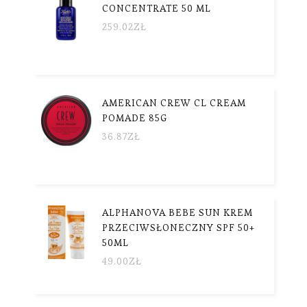
CONCENTRATE 50 ML
259.02
ZŁ
AMERICAN CREW CL CREAM
POMADE 85G
36.87
ZŁ
ALPHANOVA BEBE SUN KREM
PRZECIWSŁONECZNY SPF 50+
50ML
49.00
ZŁ