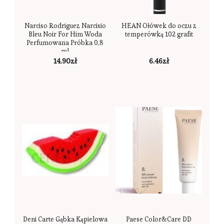
Narciso Rodriguez Narcisio
HEAN Ołówek do oczu z
Bleu Noir For Him Woda
temperówką 102 grafit
Perfumowana Próbka 0,8
ml
14.90
zł
6.46
zł
Deni Carte Gąbka Kąpielowa
Paese Color&Care DD