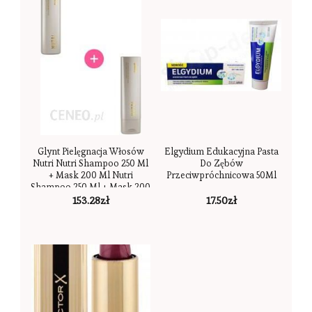
Glynt Pielęgnacja Włosów
Elgydium Edukacyjna Pasta
Nutri Nutri Shampoo 250 Ml
Do Zębów
+ Mask 200 Ml Nutri
Przeciwpróchnicowa 50Ml
Shampoo 250 Ml + Mask 200
Ml zestaw 1 Stk.
153.28
zł
17.50
zł