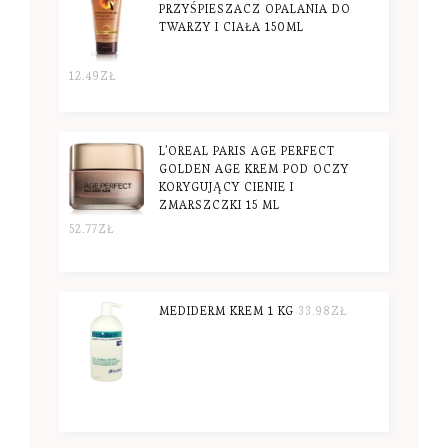
PRZYŚPIESZACZ OPALANIA DO
TWARZY I CIAŁA 150ML
12.49
ZŁ
L’OREAL PARIS AGE PERFECT
GOLDEN AGE KREM POD OCZY
KORYGUJĄCY CIENIE I
ZMARSZCZKI 15 ML
52.77
ZŁ
MEDIDERM KREM 1 KG
33.98
ZŁ