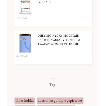
120 KAPS
15.90
ZŁ
ONLY BIO HYDRA MOCKTAIL
ENERGETYZUJĄCY TONIK DO
TWARZY W MGIEŁCE 100ML
22.99
ZŁ
Tagi
aloes holika
australian gold przyspieszacz