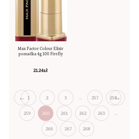
Max Factor Colour Elixir
pomadka 4g 100 Firefly
21.24
zł
←
→
1
2
3
…
257
258
259
260
261
262
263
…
266
267
268