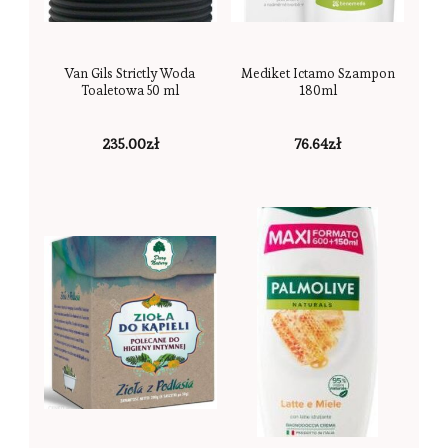
Van Gils Strictly Woda
Mediket Ictamo Szampon
Toaletowa 50 ml
180ml
235.00
zł
76.64
zł