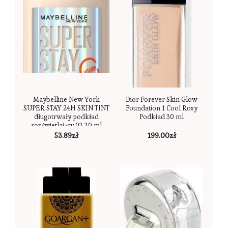
Maybelline New York
Dior Forever Skin Glow
SUPER STAY 24H SKIN TINT
Foundation 1 Cool Rosy
długotrwały podkład
Podkład 30 ml
rozświetlający 03 30 ml
53.89
zł
199.00
zł