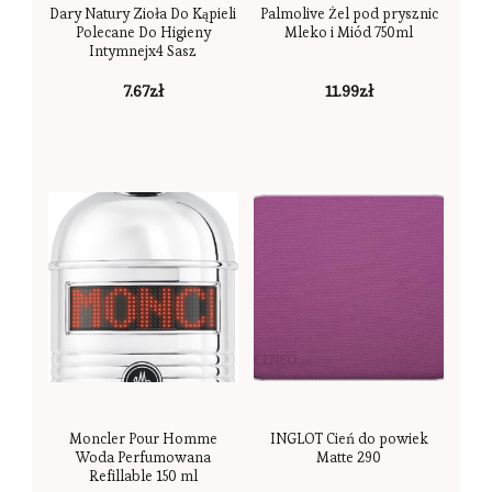
Dary Natury Zioła Do Kąpieli
Palmolive Żel pod prysznic
Polecane Do Higieny
Mleko i Miód 750ml
Intymnejx4 Sasz
7.67
zł
11.99
zł
Moncler Pour Homme
INGLOT Cień do powiek
Woda Perfumowana
Matte 290
Refillable 150 ml