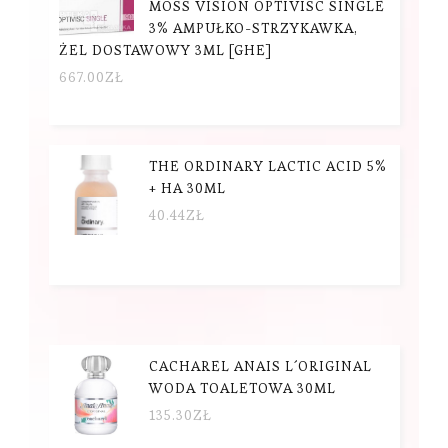
MOSS VISION OPTIVISC SINGLE
3% AMPUŁKO-STRZYKAWKA,
ŻEL DOSTAWOWY 3ML [GHE]
667.00
ZŁ
THE ORDINARY LACTIC ACID 5%
+ HA 30ML
40.44
ZŁ
CACHAREL ANAIS L´ORIGINAL
WODA TOALETOWA 30ML
135.30
ZŁ