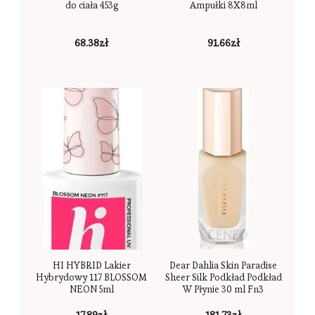
do ciała 453g
Ampułki 8X8ml
68.38
zł
91.66
zł
HI HYBRID Lakier
Dear Dahlia Skin Paradise
Hybrydowy 117 BLOSSOM
Sheer Silk Podkład Podkład
NEON 5ml
W Płynie 30 ml Fn3
17.89
zł
181.73
zł