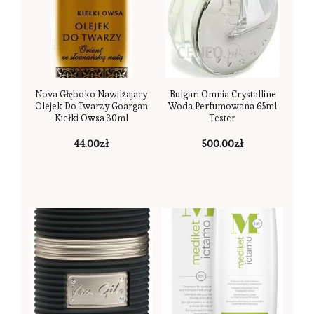
Nova Głęboko Nawilżajacy
Bulgari Omnia Crystalline
Olejek Do Twarzy Goargan
Woda Perfumowana 65ml
Kiełki Owsa 30ml
Tester
44.00
zł
500.00
zł