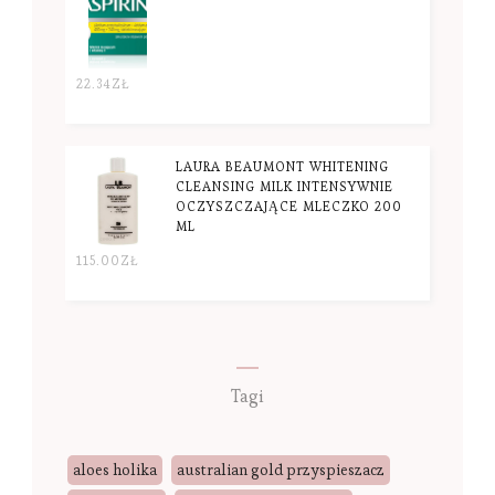
22.34
ZŁ
LAURA BEAUMONT WHITENING
CLEANSING MILK INTENSYWNIE
OCZYSZCZAJĄCE MLECZKO 200
ML
115.00
ZŁ
Tagi
aloes holika
australian gold przyspieszacz