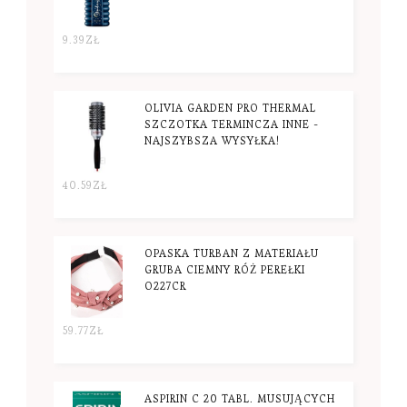
9.39
ZŁ
OLIVIA GARDEN PRO THERMAL
SZCZOTKA TERMINCZA INNE -
NAJSZYBSZA WYSYŁKA!
40.59
ZŁ
OPASKA TURBAN Z MATERIAŁU
GRUBA CIEMNY RÓŻ PEREŁKI
O227CR
59.77
ZŁ
ASPIRIN C 20 TABL. MUSUJĄCYCH