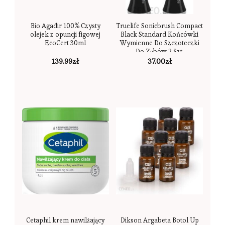
Bio Agadir 100% Czysty
Truelife Sonicbrush Compact
olejek z opuncji figowej
Black Standard Końcówki
EcoCert 30ml
Wymienne Do Szczoteczki
Do Zębów 2 Szt.
139.99
zł
37.00
zł
Cetaphil krem nawilżający
Dikson Argabeta Botol Up