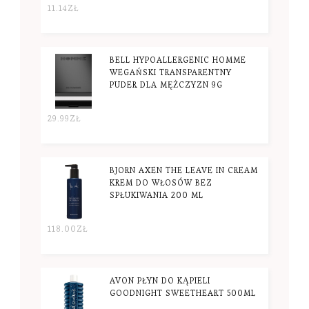
11.14
ZŁ
BELL HYPOALLERGENIC HOMME
WEGAŃSKI TRANSPARENTNY
PUDER DLA MĘŻCZYZN 9G
29.99
ZŁ
BJORN AXEN THE LEAVE IN CREAM
KREM DO WŁOSÓW BEZ
SPŁUKIWANIA 200 ML
118.00
ZŁ
AVON PŁYN DO KĄPIELI
GOODNIGHT SWEETHEART 500ML