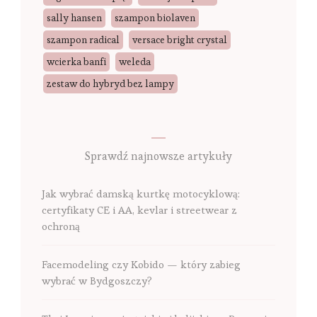
sally hansen
szampon biolaven
szampon radical
versace bright crystal
wcierka banfi
weleda
zestaw do hybryd bez lampy
Sprawdź najnowsze artykuły
Jak wybrać damską kurtkę motocyklową:
certyfikaty CE i AA, kevlar i streetwear z
ochroną
Facemodeling czy Kobido — który zabieg
wybrać w Bydgoszczy?