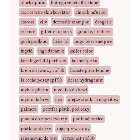
black opium
bottega veneta illusione
catrice true skin korektor
chi silk infusion
claresa
cliv
dermedic szampon
drogerie
essence
gillette fusion 5
good bye redness
gosh podkład
hebe. pl
hugo boss energise
ingrid
ingrid team x
kallos color
karl lagerfeld perfumy
kosmetyczka
krem do twarzy spf 50
lacoste pour femme
la roche posay spf 50
lierac hydragenist
mybestpharm
mydełko do brwi
mydlo do brwi
nyx
olej ze słodkich migdałów
palmers
petitfee płatki pod oczy
pianka do mycia twarzy
podklad catrice
płatki pod oczy
rajstopy w spray
regenerum do pięt
revox just spf 50