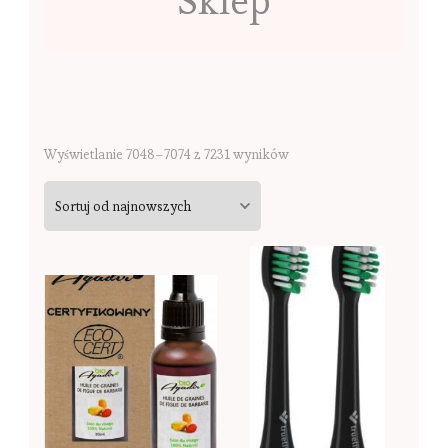
Sklep
Sorted
Wyświetlanie 7048–7074 z 7231 wyników
by
latest