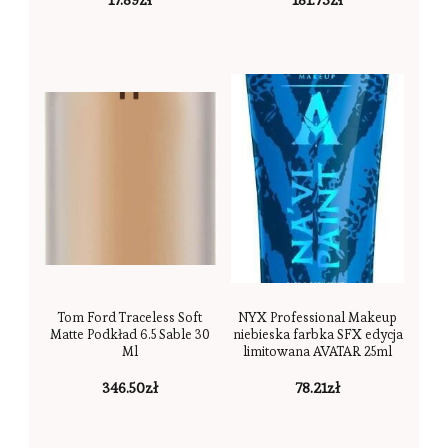
Tom Ford Traceless Soft
NYX Professional Makeup
Matte Podkład 6.5 Sable 30
niebieska farbka SFX edycja
Ml
limitowana AVATAR 25ml
346.50
zł
78.21
zł