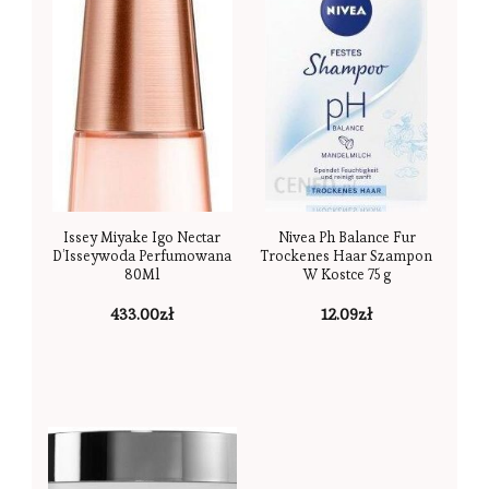
Issey Miyake Igo Nectar
Nivea Ph Balance Fur
D’Isseywoda Perfumowana
Trockenes Haar Szampon
80Ml
W Kostce 75 g
433.00
zł
12.09
zł