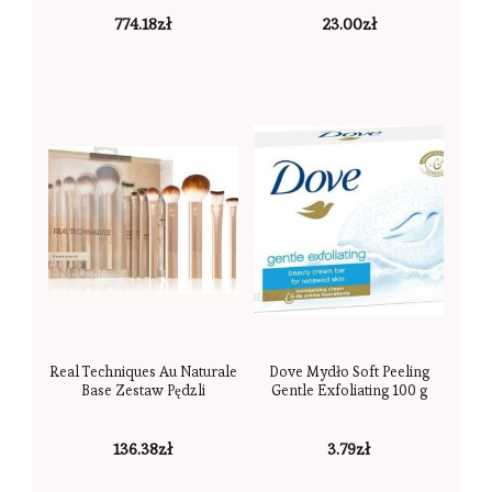
774.18
zł
23.00
zł
Real Techniques Au Naturale
Dove Mydło Soft Peeling
Base Zestaw Pędzli
Gentle Exfoliating 100 g
136.38
zł
3.79
zł