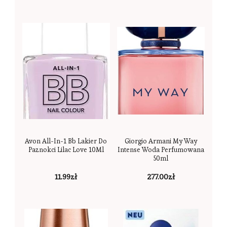
Avon All-In-1 Bb Lakier Do
Giorgio Armani My Way
Paznokci Lilac Love 10Ml
Intense Woda Perfumowana
50ml
11.99
zł
277.00
zł