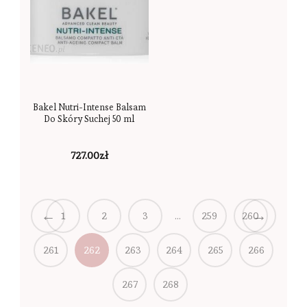
Bakel Nutri-Intense Balsam
Do Skóry Suchej 50 ml
727.00
zł
←
→
1
2
3
…
259
260
261
262
263
264
265
266
267
268