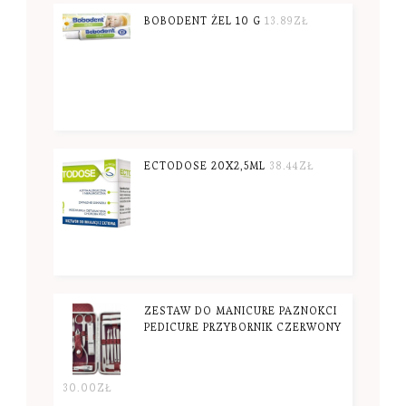
BOBODENT ŻEL 10 G
13.89
ZŁ
ECTODOSE 20X2,5ML
38.44
ZŁ
ZESTAW DO MANICURE PAZNOKCI
PEDICURE PRZYBORNIK CZERWONY
30.00
ZŁ