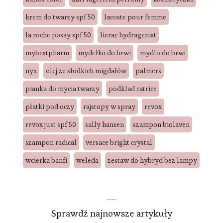
krem do twarzy spf 50
lacoste pour femme
la roche posay spf 50
lierac hydragenist
mybestpharm
mydełko do brwi
mydlo do brwi
nyx
olej ze słodkich migdałów
palmers
pianka do mycia twarzy
podklad catrice
płatki pod oczy
rajstopy w spray
revox
revox just spf 50
sally hansen
szampon biolaven
szampon radical
versace bright crystal
wcierka banfi
weleda
zestaw do hybryd bez lampy
Sprawdź najnowsze artykuły