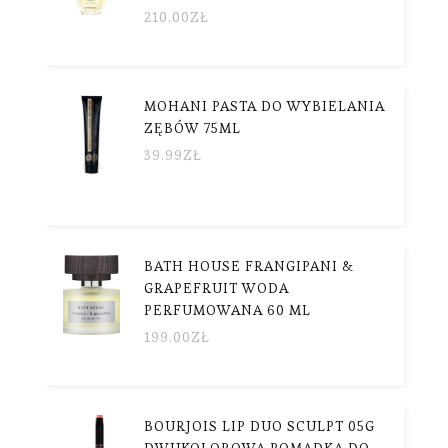
210.00
ZŁ
MOHANI PASTA DO WYBIELANIA
ZĘBÓW 75ML
39.99
ZŁ
BATH HOUSE FRANGIPANI &
GRAPEFRUIT WODA
PERFUMOWANA 60 ML
199.00
ZŁ
BOURJOIS LIP DUO SCULPT 05G
DWUKOLOROWA POMADKA DO