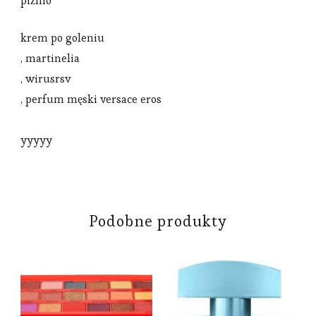
piżmo
krem po goleniu
, martinelia
, wirusrsv
, perfum męski versace eros
yyyyy
Podobne produkty