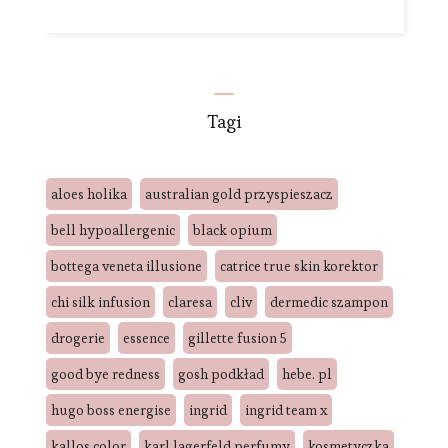
Tagi
aloes holika
australian gold przyspieszacz
bell hypoallergenic
black opium
bottega veneta illusione
catrice true skin korektor
chi silk infusion
claresa
cliv
dermedic szampon
drogerie
essence
gillette fusion 5
good bye redness
gosh podkład
hebe. pl
hugo boss energise
ingrid
ingrid team x
kallos color
karl lagerfeld perfumy
kosmetyczka