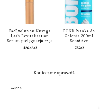
FacEvolution Nuvega
BOND Pianka do
Lash Revitalisation
Golenia 200ml
Serum pielęgnacja rzęs
Sensitive
3 ml dla kobiet
426.46
zł
7.52
zł
Koniecznie sprawdź!
zzzzz