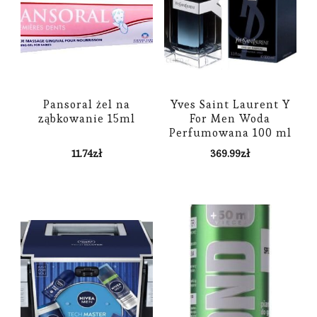
Pansoral żel na
Yves Saint Laurent Y
ząbkowanie 15ml
For Men Woda
Perfumowana 100 ml
TESTER
11.74
zł
369.99
zł