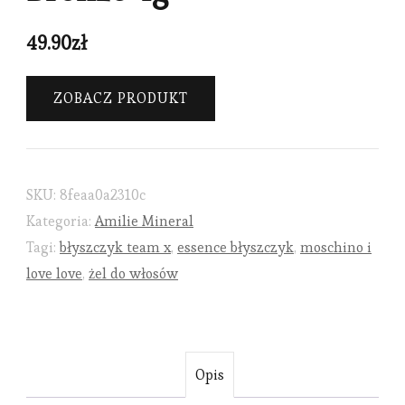
49.90
zł
ZOBACZ PRODUKT
SKU:
8feaa0a2310c
Kategoria:
Amilie Mineral
Tagi:
błyszczyk team x
,
essence błyszczyk
,
moschino i
love love
,
żel do włosów
Opis