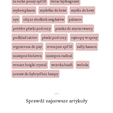
la roche posay spf 50
lierac hydragenist
mybestpharm
mydełko do brwi
mydlo do brwi
nyx
olej ze słodkich migdałów
palmers
petitfee płatki pod oczy
pianka do mycia twarzy
podklad catrice
płatki pod oczy
rajstopy w spray
regenerum do pięt
revox just spf 50
sally hansen
szampon biolaven
szampon radical
versace bright crystal
wcierka banfi
weleda
zestaw do hybryd bez lampy
Sprawdź najnowsze artykuły