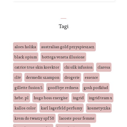
Tagi
aloes holika
australian gold przyspieszacz
black opium
bottega veneta illusione
catrice true skin korektor
chi silk infusion
claresa
cliv
dermedic szampon
drogerie
essence
gillette fusion 5
good bye redness
gosh podkład
hebe. pl
hugo boss energise
ingrid
ingrid team x
kallos color
karl lagerfeld perfumy
kosmetyczka
krem do twarzy spf 50
lacoste pour femme