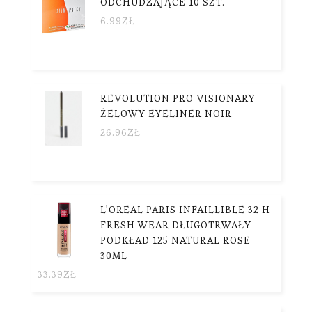
ODCHUDZAJĄCE 10 SZT.
6.99
ZŁ
REVOLUTION PRO VISIONARY
ŻELOWY EYELINER NOIR
26.96
ZŁ
L'OREAL PARIS INFAILLIBLE 32 H
FRESH WEAR DŁUGOTRWAŁY
PODKŁAD 125 NATURAL ROSE
30ML
33.39
ZŁ