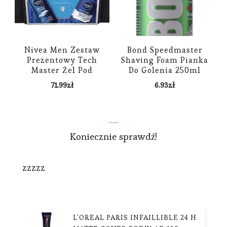
Nivea Men Zestaw
Bond Speedmaster
Prezentowy Tech
Shaving Foam Pianka
Master Żel Pod
Do Golenia 250ml
Prysznic
71.99
zł
6.93
zł
250Ml+Pianka Do
Golenia 200Ml+Balsam
Po Goleniu 100Ml+Deo
RollOn 50Ml
Koniecznie sprawdź!
zzzzz
L'OREAL PARIS INFAILLIBLE 24 H