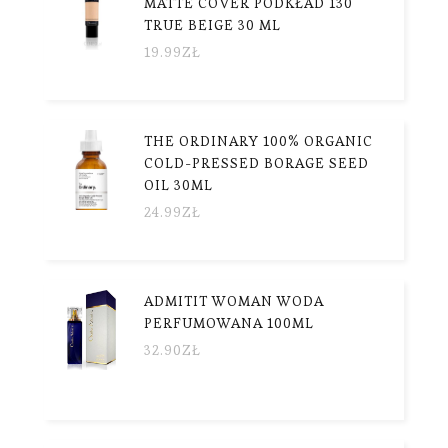
MATTE COVER PODKŁAD 130
TRUE BEIGE 30 ML
19.99
ZŁ
THE ORDINARY 100% ORGANIC
COLD-PRESSED BORAGE SEED
OIL 30ML
24.99
ZŁ
ADMITIT WOMAN WODA
PERFUMOWANA 100ML
32.90
ZŁ