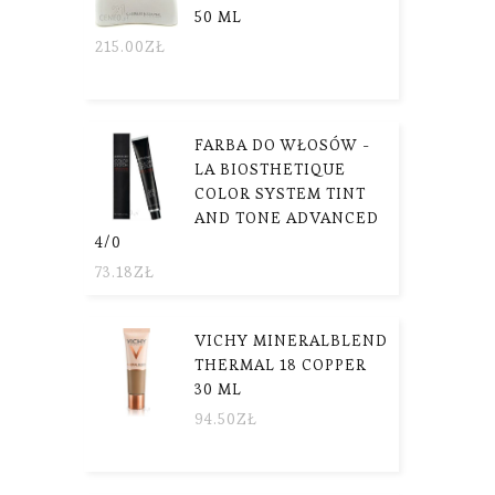
50 ML
215.00
ZŁ
FARBA DO WŁOSÓW -
LA BIOSTHETIQUE
COLOR SYSTEM TINT
AND TONE ADVANCED
4/0
73.18
ZŁ
VICHY MINERALBLEND
THERMAL 18 COPPER
30 ML
94.50
ZŁ