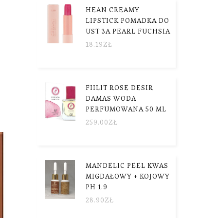
HEAN CREAMY
LIPSTICK POMADKA DO
UST 3A PEARL FUCHSIA
18.19
ZŁ
FIILIT ROSE DESIR
DAMAS WODA
PERFUMOWANA 50 ML
259.00
ZŁ
MANDELIC PEEL KWAS
MIGDAŁOWY + KOJOWY
PH 1.9
28.90
ZŁ