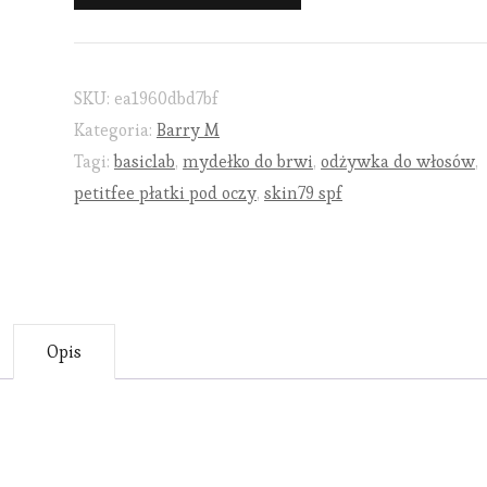
SKU:
ea1960dbd7bf
Kategoria:
Barry M
Tagi:
basiclab
,
mydełko do brwi
,
odżywka do włosów
,
petitfee płatki pod oczy
,
skin79 spf
Opis