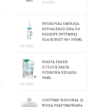
76.00
ZŁ
HYDROVAG EMULSJA
HIPOALERGICZNA DO
HIGIENY INTYMNEJ
DLA KOBIET 40+ 300ML
10.12
ZŁ
SPASTA FRESH
O'CLOCK PASTA
OCHRONA DZIĄSEŁ
90ML
14.38
ZŁ
COSTUME NATIONAL 21
WODA PERFUMOWANA