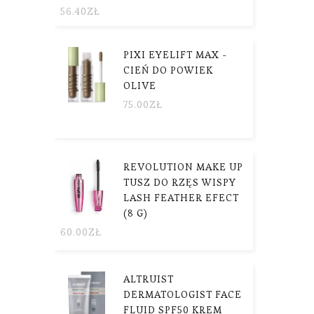
56.40
ZŁ
PIXI EYELIFT MAX -
CIEŃ DO POWIEK
OLIVE
75.00
ZŁ
REVOLUTION MAKE UP
TUSZ DO RZĘS WISPY
LASH FEATHER EFECT
(8 G)
60.00
ZŁ
ALTRUIST
DERMATOLOGIST FACE
FLUID SPF50 KREM