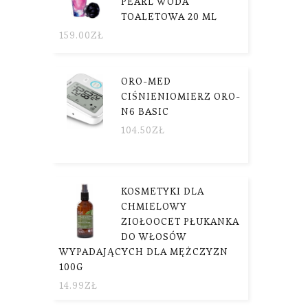
PEARL WODA
TOALETOWA 20 ML
159.00
ZŁ
ORO-MED
CIŚNIENIOMIERZ ORO-
N6 BASIC
104.50
ZŁ
KOSMETYKI DLA
CHMIELOWY
ZIOŁOOCET PŁUKANKA
DO WŁOSÓW
WYPADAJĄCYCH DLA MĘŻCZYZN
100G
14.99
ZŁ