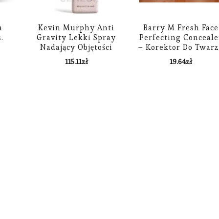
a
Kevin Murphy Anti
Barry M Fresh Face
.
Gravity Lekki Spray
Perfecting Conceale
Nadający Objętości
– Korektor Do Twar
150ml
16
115.11
zł
19.64
zł