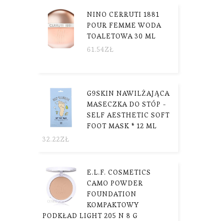
NINO CERRUTI 1881
POUR FEMME WODA
TOALETOWA 30 ML
61.54
ZŁ
G9SKIN NAWILŻAJĄCA
MASECZKA DO STÓP -
SELF AESTHETIC SOFT
FOOT MASK * 12 ML
32.22
ZŁ
E.L.F. COSMETICS
CAMO POWDER
FOUNDATION
KOMPAKTOWY
PODKŁAD LIGHT 205 N 8 G