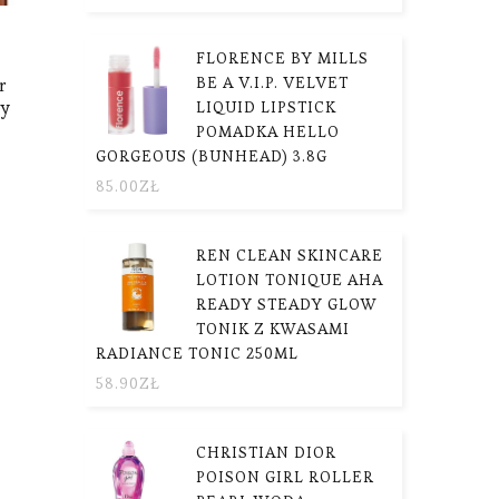
FLORENCE BY MILLS
BE A V.I.P. VELVET
r
zy
LIQUID LIPSTICK
POMADKA HELLO
GORGEOUS (BUNHEAD) 3.8G
85.00
ZŁ
REN CLEAN SKINCARE
LOTION TONIQUE AHA
READY STEADY GLOW
TONIK Z KWASAMI
RADIANCE TONIC 250ML
58.90
ZŁ
CHRISTIAN DIOR
POISON GIRL ROLLER