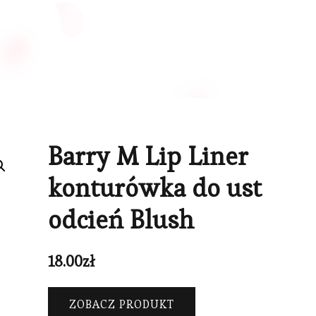
Barry M Lip Liner
konturówka do ust
odcień Blush
18.00
zł
ZOBACZ PRODUKT