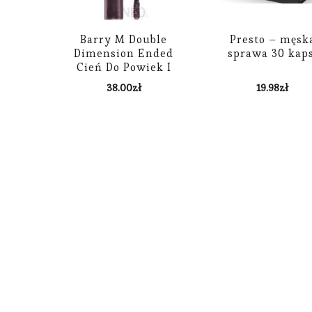
Barry M Double
Presto – męsk
Dimension Ended
sprawa 30 kaps
Cień Do Powiek I
Eyeliner Odcień
38.00
zł
19.98
zł
Purple Parallel 4,5ml