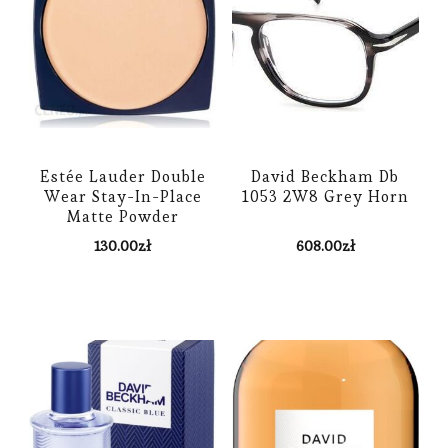
Estée Lauder Double
David Beckham Db
Wear Stay-In-Place
1053 2W8 Grey Horn
Matte Powder
Foundation Podkład W
130.00
zł
608.00
zł
Pudrze Spf 10 Odcień
Pebble 12 G