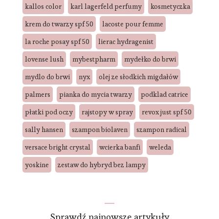
kallos color
karl lagerfeld perfumy
kosmetyczka
krem do twarzy spf 50
lacoste pour femme
la roche posay spf 50
lierac hydragenist
lovense lush
mybestpharm
mydełko do brwi
mydlo do brwi
nyx
olej ze słodkich migdałów
palmers
pianka do mycia twarzy
podklad catrice
płatki pod oczy
rajstopy w spray
revox just spf 50
sally hansen
szampon biolaven
szampon radical
versace bright crystal
wcierka banfi
weleda
yoskine
zestaw do hybryd bez lampy
Sprawdź najnowsze artykuły