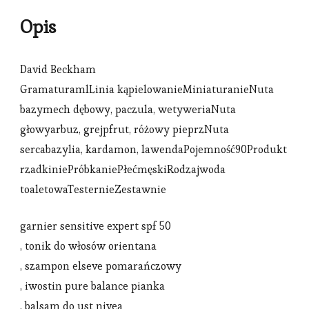
Opis
David Beckham
GramaturamlLinia kąpielowanieMiniaturanieNuta
bazymech dębowy, paczula, wetyweriaNuta
głowyarbuz, grejpfrut, różowy pieprzNuta
sercabazylia, kardamon, lawendaPojemność90Produkt
rzadkiniePróbkaniePłećmęskiRodzajwoda
toaletowaTesternieZestawnie
garnier sensitive expert spf 50
, tonik do włosów orientana
, szampon elseve pomarańczowy
, iwostin pure balance pianka
, balsam do ust nivea