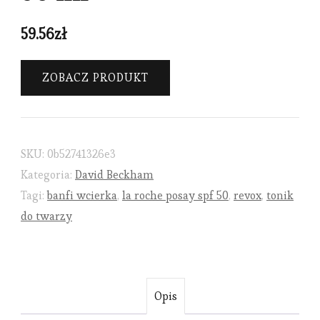
59.56
zł
ZOBACZ PRODUKT
SKU:
0b52741326e3
Kategoria:
David Beckham
Tagi:
banfi wcierka
,
la roche posay spf 50
,
revox
,
tonik
do twarzy
Opis