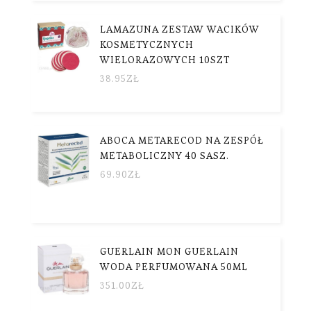
LAMAZUNA ZESTAW WACIKÓW
KOSMETYCZNYCH
WIELORAZOWYCH 10SZT
38.95
ZŁ
ABOCA METARECOD NA ZESPÓŁ
METABOLICZNY 40 SASZ.
69.90
ZŁ
GUERLAIN MON GUERLAIN
WODA PERFUMOWANA 50ML
351.00
ZŁ