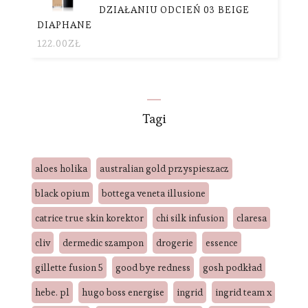
DZIAŁANIU ODCIEŃ 03 BEIGE
DIAPHANE
122.00
ZŁ
Tagi
aloes holika
australian gold przyspieszacz
black opium
bottega veneta illusione
catrice true skin korektor
chi silk infusion
claresa
cliv
dermedic szampon
drogerie
essence
gillette fusion 5
good bye redness
gosh podkład
hebe. pl
hugo boss energise
ingrid
ingrid team x