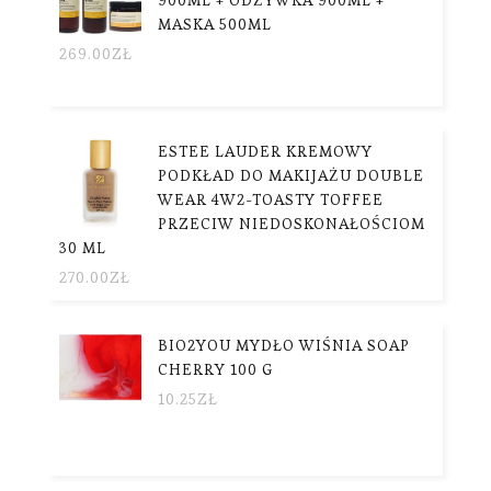
MASKA 500ML
269.00
ZŁ
ESTEE LAUDER KREMOWY
PODKŁAD DO MAKIJAŻU DOUBLE
WEAR 4W2-TOASTY TOFFEE
PRZECIW NIEDOSKONAŁOŚCIOM
30 ML
270.00
ZŁ
BIO2YOU MYDŁO WIŚNIA SOAP
CHERRY 100 G
10.25
ZŁ