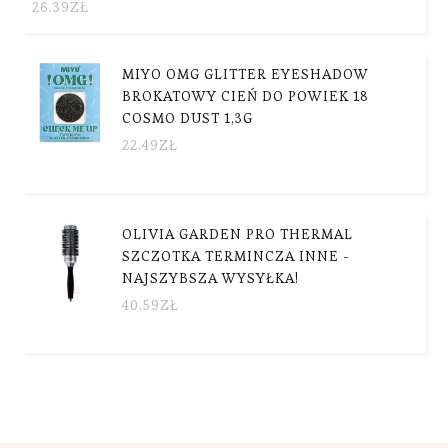
26.39
ZŁ
MIYO OMG GLITTER EYESHADOW
BROKATOWY CIEŃ DO POWIEK 18
COSMO DUST 1,3G
22.49
ZŁ
OLIVIA GARDEN PRO THERMAL
SZCZOTKA TERMINCZA INNE -
NAJSZYBSZA WYSYŁKA!
40.59
ZŁ