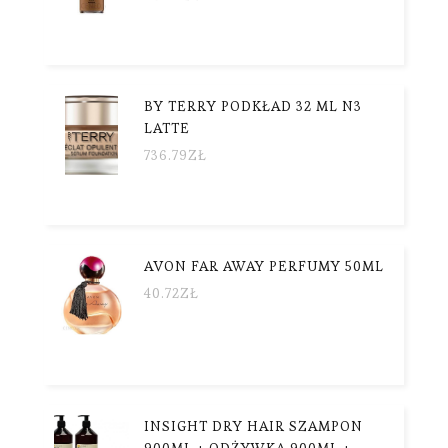
BY TERRY PODKŁAD 32 ML N3
LATTE
736.79
ZŁ
AVON FAR AWAY PERFUMY 50ML
40.72
ZŁ
INSIGHT DRY HAIR SZAMPON
900ML + ODŻYWKA 900ML +