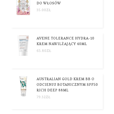
DO WŁOSÓW
35.00
ZŁ
AVENE TOLERANCE HYDRA-10
KREM NAWILŻAJĄCY 40ML
65.80
ZŁ
AUSTRALIAN GOLD KREM BB O
ODCIENIU BOTANICZNYM SPF50
RICH DEEP 88ML
79.32
ZŁ