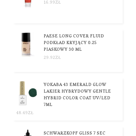
16.99
ZŁ
PAESE LONG COVER FLUID
PODKŁAD KRYJĄCY 0.25
PIASKOWY 30 ML
29.92
ZŁ
YOKABA 43 EMERALD GLOW
LAKIER HYBRYDOWY GENTLE
HYBRID COLOR COAT UV/LED
7ML
48.49
ZŁ
SCHWARZKOPF GLISS 7 SEC