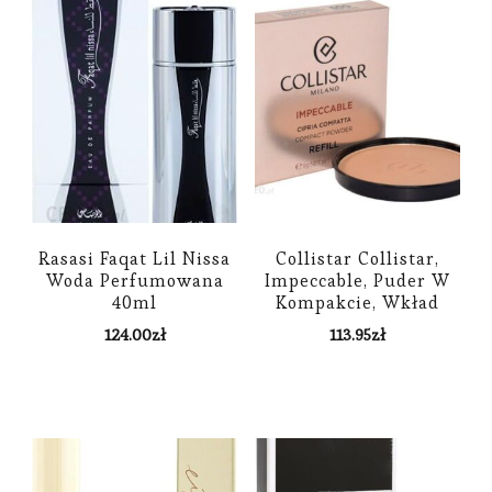
Rasasi Faqat Lil Nissa
Collistar Collistar,
Woda Perfumowana
Impeccable, Puder W
40ml
Kompakcie, Wkład
60G, 9 G
124.00
zł
113.95
zł