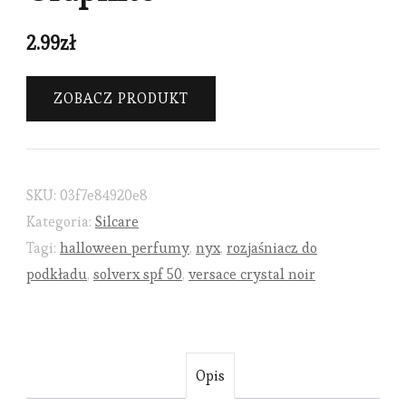
2.99
zł
ZOBACZ PRODUKT
SKU:
03f7e84920e8
Kategoria:
Silcare
Tagi:
halloween perfumy
,
nyx
,
rozjaśniacz do
podkładu
,
solverx spf 50
,
versace crystal noir
Opis