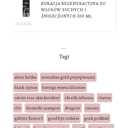
KURACJA REGENERACYJNA DO
WŁOSÓW SUCHYCH I
ZNISZCZONYCH 200 ML
24.69
ZŁ
Tagi
aloes holika
australian gold przyspieszacz
black opium
bottega veneta illusione
catrice true skin korektor
chi silk infusion
claresa
cliv
dermedic szampon
drogerie
essence
gillette fusion 5
good bye redness
gosh podkład