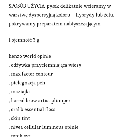
SPOSÓB UŻYCIA: pyłek delikatnie wcieramy w
warstwę dyspersyjną koloru – hybrydy lub żelu,
pokrywamy preparatem nabłyszczającym.
Pojemność 3 g
kenzo world opinie
, odżywka przyciemniająca włosy
, max factor contour
, pielegnacja peh
, maziajki
, l oreal brow artist plumper
, oral b essential floss
, skin tint
, nivea cellular luminous opinie
, tonik svr