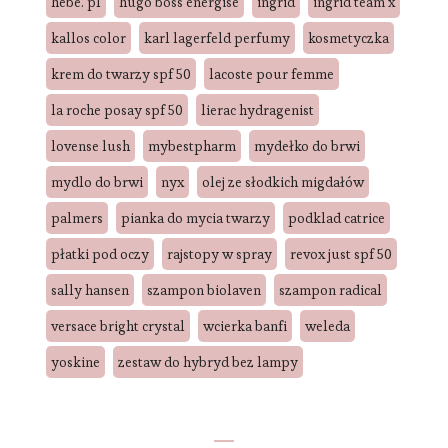
hebe. pl
hugo boss energise
ingrid
ingrid team x
kallos color
karl lagerfeld perfumy
kosmetyczka
krem do twarzy spf 50
lacoste pour femme
la roche posay spf 50
lierac hydragenist
lovense lush
mybestpharm
mydełko do brwi
mydlo do brwi
nyx
olej ze słodkich migdałów
palmers
pianka do mycia twarzy
podklad catrice
płatki pod oczy
rajstopy w spray
revox just spf 50
sally hansen
szampon biolaven
szampon radical
versace bright crystal
wcierka banfi
weleda
yoskine
zestaw do hybryd bez lampy