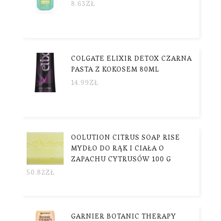
8.63
ZŁ
COLGATE ELIXIR DETOX CZARNA
PASTA Z KOKOSEM 80ML
14.99
ZŁ
OOLUTION CITRUS SOAP RISE
MYDŁO DO RĄK I CIAŁA O
ZAPACHU CYTRUSÓW 100 G
50.82
ZŁ
GARNIER BOTANIC THERAPY