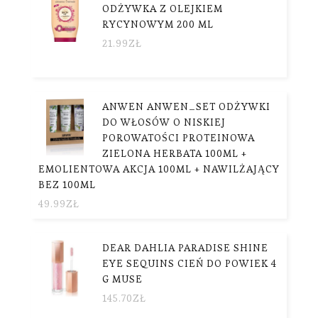
ODŻYWKA Z OLEJKIEM
RYCYNOWYM 200 ML
21.99
ZŁ
ANWEN ANWEN_SET ODŻYWKI
DO WŁOSÓW O NISKIEJ
POROWATOŚCI PROTEINOWA
ZIELONA HERBATA 100ML +
EMOLIENTOWA AKCJA 100ML + NAWILŻAJĄCY
BEZ 100ML
49.99
ZŁ
DEAR DAHLIA PARADISE SHINE
EYE SEQUINS CIEŃ DO POWIEK 4
G MUSE
145.70
ZŁ