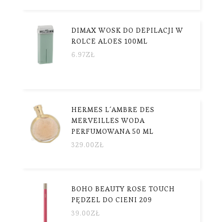
DIMAX WOSK DO DEPILACJI W
ROLCE ALOES 100ML
6.97
ZŁ
HERMES L´AMBRE DES
MERVEILLES WODA
PERFUMOWANA 50 ML
329.00
ZŁ
BOHO BEAUTY ROSE TOUCH
PĘDZEL DO CIENI 209
39.00
ZŁ