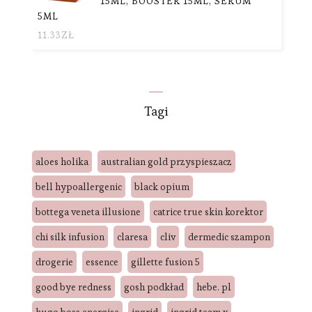
15ML, BOOSTER 15ML, SERUM
5ML
11.33
ZŁ
Tagi
aloes holika
australian gold przyspieszacz
bell hypoallergenic
black opium
bottega veneta illusione
catrice true skin korektor
chi silk infusion
claresa
cliv
dermedic szampon
drogerie
essence
gillette fusion 5
good bye redness
gosh podkład
hebe. pl
hugo boss energise
ingrid
ingrid team x