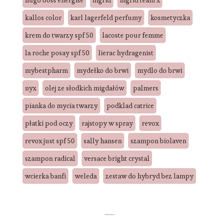
kallos color
karl lagerfeld perfumy
kosmetyczka
krem do twarzy spf 50
lacoste pour femme
la roche posay spf 50
lierac hydragenist
mybestpharm
mydełko do brwi
mydlo do brwi
nyx
olej ze słodkich migdałów
palmers
pianka do mycia twarzy
podklad catrice
płatki pod oczy
rajstopy w spray
revox
revox just spf 50
sally hansen
szampon biolaven
szampon radical
versace bright crystal
wcierka banfi
weleda
zestaw do hybryd bez lampy