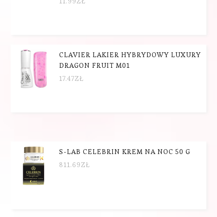
11.99
ZŁ
CLAVIER LAKIER HYBRYDOWY LUXURY
DRAGON FRUIT M01
17.47
ZŁ
S-LAB CELEBRIN KREM NA NOC 50 G
811.69
ZŁ