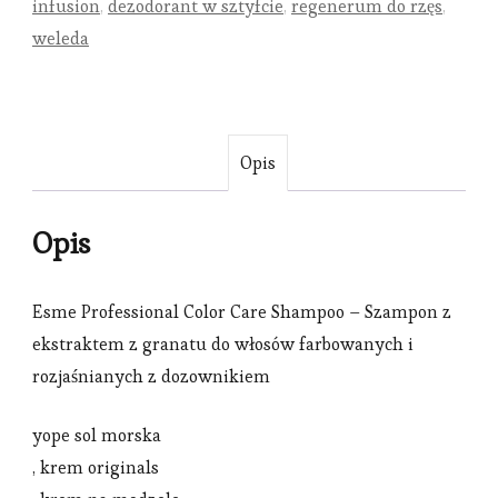
infusion
,
dezodorant w sztyfcie
,
regenerum do rzęs
,
weleda
Opis
Opis
Esme Professional Color Care Shampoo – Szampon z
ekstraktem z granatu do włosów farbowanych i
rozjaśnianych z dozownikiem
yope sol morska
, krem originals