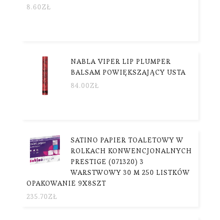
8.60
ZŁ
NABLA VIPER LIP PLUMPER
BALSAM POWIĘKSZAJĄCY USTA
84.00
ZŁ
SATINO PAPIER TOALETOWY W
ROLKACH KONWENCJONALNYCH
PRESTIGE (071320) 3
WARSTWOWY 30 M 250 LISTKÓW
OPAKOWANIE 9X8SZT
235.70
ZŁ