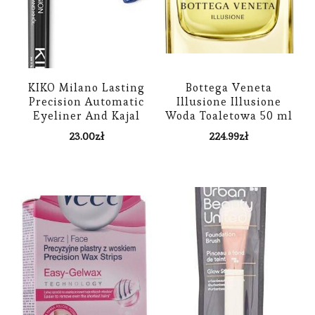
KIKO Milano Lasting
Bottega Veneta
Precision Automatic
Illusione Illusione
Eyeliner And Kajal
Woda Toaletowa 50 ml
kredka do oczu 06
23.00
zł
224.99
zł
Dark Ultramarine
0.35g