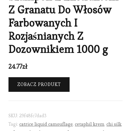
Z Granatu Do Włosów
Farbowanych I
Rozjaśnianych Z
Dozownikiem 1000 g
24.77
zł
ZOBACZ PRODUKT
SKU:
29f48fc7dad3
Tagi:
catrice liquid camouflage
,
cetaphil krem
,
chi silk