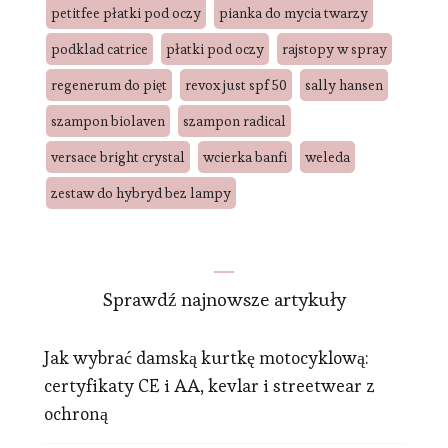
petitfee płatki pod oczy
pianka do mycia twarzy
podklad catrice
płatki pod oczy
rajstopy w spray
regenerum do pięt
revox just spf 50
sally hansen
szampon biolaven
szampon radical
versace bright crystal
wcierka banfi
weleda
zestaw do hybryd bez lampy
Sprawdź najnowsze artykuły
Jak wybrać damską kurtkę motocyklową:
certyfikaty CE i AA, kevlar i streetwear z
ochroną