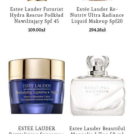
Estee Lauder Futurist
Estée Lauder Re-
Hydra Rescue Podkład
Nutriv Ultra Radiance
Nawilżający Spf 45
Liquid Makeup Spf20
Odcień 8N1 Espresso
Podkład 30 ml Dla
109.00
zł
294.26
zł
35 ml
Kobiet 2W0 Warm
Vanilla
ESTEE LAUDER
Estee Lauder Beautiful