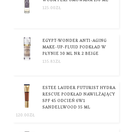
125.00
ZŁ
EGYPT-WONDER ANTI-AGING
MAKE-UP-FLUID PODKŁAD W
PŁYNIE 30 ML NR 2 BEIGE
135.83
ZŁ
ESTEE LAUDER FUTURIST HYDRA
RESCUE PODKŁAD NAWILŻAJĄCY
SPF 45 ODCIEŃ 6W1
SANDELLWOOD 35 ML
120.00
ZŁ