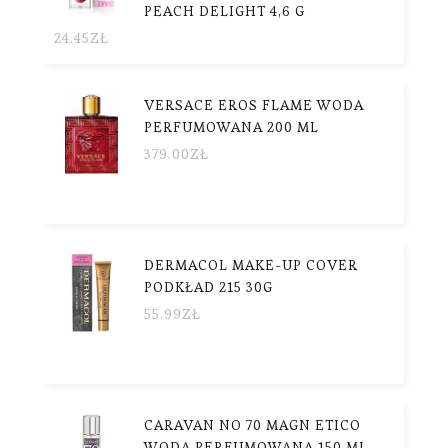
PEACH DELIGHT 4,6 G
24.45
ZŁ
VERSACE EROS FLAME WODA
PERFUMOWANA 200 ML
379.00
ZŁ
DERMACOL MAKE-UP COVER
PODKŁAD 215 30G
55.99
ZŁ
CARAVAN NO 70 MAGN ETICO
WODA PERFUMOWANA 150 ML