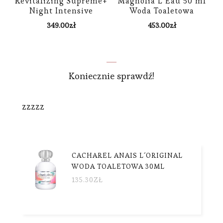
Revitalizing Supreme+
Magnolia L´Eau 50 ml
Night Intensive
Woda Toaletowa
Restorative Creme
349.00
zł
453.00
zł
Krem na noc 50ml
Koniecznie sprawdź!
zzzzz
CACHAREL ANAIS L´ORIGINAL
WODA TOALETOWA 30ML
135.30
ZŁ