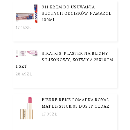
911 KREM DO USUWANIA
SUCHYCH ODCISKÓW NAMAZOL
100ML
17.43
ZŁ
SIKATRIS, PLASTER NA BLIZNY
SILIKONOWY, KOTWICA 25X10CM
1 SZT
28.49
ZŁ
PIERRE RENE POMADKA ROYAL
MAT LIPSTICK 05 DUSTY CEDAR
17.99
ZŁ