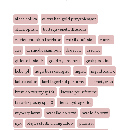
aloes holika
australian gold przyspieszacz
black opium
bottega veneta illusione
catrice true skin korektor
chi silk infusion
claresa
cliv
dermedic szampon
drogerie
essence
gillette fusion 5
good bye redness
gosh podkład
hebe. pl
hugo boss energise
ingrid
ingrid team x
kallos color
karl lagerfeld perfumy
kosmetyczka
krem do twarzy spf 50
lacoste pour femme
la roche posay spf 50
lierac hydragenist
mybestpharm
mydełko do brwi
mydlo do brwi
nyx
olej ze słodkich migdałów
palmers