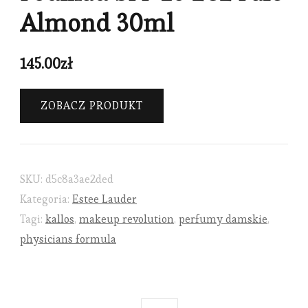
Almond 30ml
145.00
zł
ZOBACZ PRODUKT
SKU:
d5c8a3ae2ded
Kategoria:
Estee Lauder
Tagi:
kallos
,
makeup revolution
,
perfumy damskie
,
physicians formula