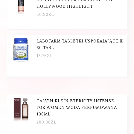
HOLLYWOOD HIGHLIGHT
80.90
ZŁ
LABOFARM TABLETKI USPOKAJAJĄCE X
60 TABL
13.76
ZŁ
CALVIN KLEIN ETERNITY INTENSE
FOR WOMEN WODA PERFUMOWANA
100ML
289.00
ZŁ