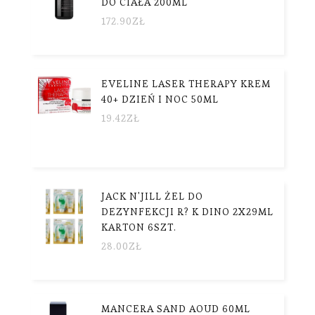
DO CIAŁA 200ML
172.90
ZŁ
EVELINE LASER THERAPY KREM
40+ DZIEŃ I NOC 50ML
19.42
ZŁ
JACK N'JILL ŻEL DO
DEZYNFEKCJI R? K DINO 2X29ML
KARTON 6SZT.
28.00
ZŁ
MANCERA SAND AOUD 60ML