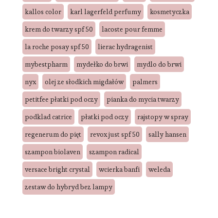
kallos color
karl lagerfeld perfumy
kosmetyczka
krem do twarzy spf 50
lacoste pour femme
la roche posay spf 50
lierac hydragenist
mybestpharm
mydełko do brwi
mydlo do brwi
nyx
olej ze słodkich migdałów
palmers
petitfee płatki pod oczy
pianka do mycia twarzy
podklad catrice
płatki pod oczy
rajstopy w spray
regenerum do pięt
revox just spf 50
sally hansen
szampon biolaven
szampon radical
versace bright crystal
wcierka banfi
weleda
zestaw do hybryd bez lampy