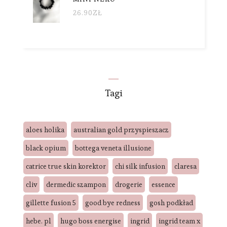
26.90
ZŁ
Tagi
aloes holika
australian gold przyspieszacz
black opium
bottega veneta illusione
catrice true skin korektor
chi silk infusion
claresa
cliv
dermedic szampon
drogerie
essence
gillette fusion 5
good bye redness
gosh podkład
hebe. pl
hugo boss energise
ingrid
ingrid team x