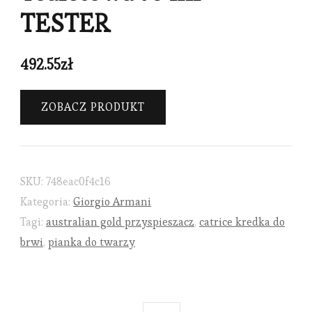
TESTER
492.55
zł
ZOBACZ PRODUKT
SKU:
748eac0f4c16
Kategoria:
Giorgio Armani
Tagi:
australian gold przyspieszacz
,
catrice kredka do
brwi
,
pianka do twarzy