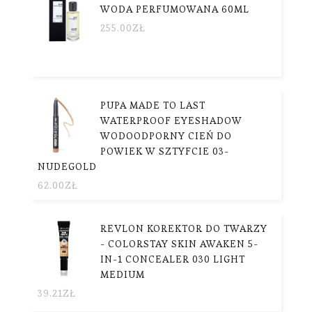
WODA PERFUMOWANA 60ML
255.00
ZŁ
PUPA MADE TO LAST
WATERPROOF EYESHADOW
WODOODPORNY CIEŃ DO
POWIEK W SZTYFCIE 03-
NUDEGOLD
62.00
ZŁ
REVLON KOREKTOR DO TWARZY
- COLORSTAY SKIN AWAKEN 5-
IN-1 CONCEALER 030 LIGHT
MEDIUM
39.21
ZŁ