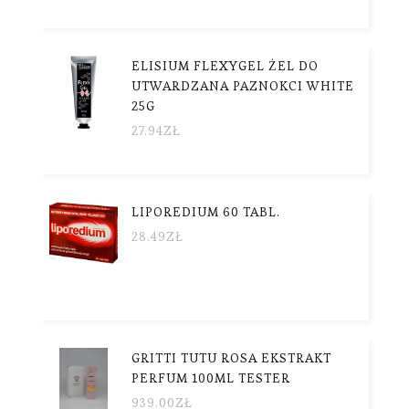
ELISIUM FLEXYGEL ŻEL DO
UTWARDZANA PAZNOKCI WHITE
25G
27.94
ZŁ
LIPOREDIUM 60 TABL.
28.49
ZŁ
GRITTI TUTU ROSA EKSTRAKT
PERFUM 100ML TESTER
939.00
ZŁ