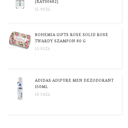
(KAT00482)
15.90
ZŁ
BOHEMIA GIFTS ROSE SOLID ROSE
TWARDY SZAMPON 80 G
51.92
ZŁ
ADIDAS ADIPURE MEN DEZODORANT
150ML
10.54
ZŁ