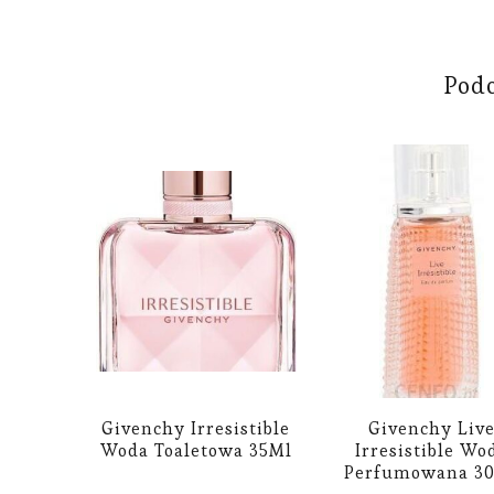
Pod
Givenchy Irresistible
Givenchy Liv
Woda Toaletowa 35Ml
Irresistible Wo
Perfumowana 3