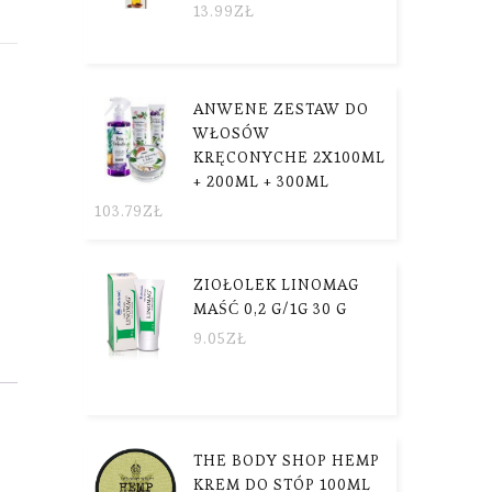
13.99
ZŁ
ANWENE ZESTAW DO
WŁOSÓW
KRĘCONYCHE 2X100ML
+ 200ML + 300ML
103.79
ZŁ
ZIOŁOLEK LINOMAG
MAŚĆ 0,2 G/1G 30 G
9.05
ZŁ
THE BODY SHOP HEMP
KREM DO STÓP 100ML