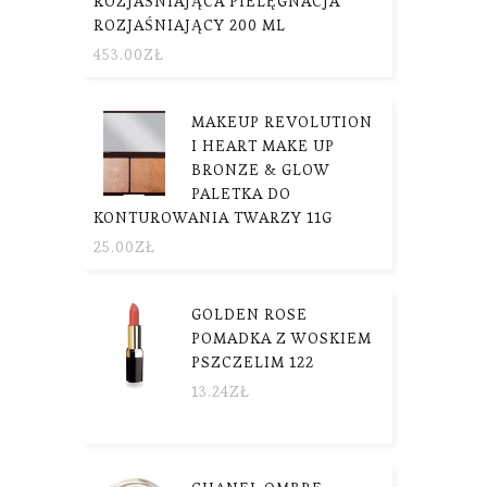
ROZJAŚNIAJĄCA PIELĘGNACJA
ROZJAŚNIAJĄCY 200 ML
453.00
ZŁ
MAKEUP REVOLUTION
I HEART MAKE UP
BRONZE & GLOW
PALETKA DO
KONTUROWANIA TWARZY 11G
25.00
ZŁ
GOLDEN ROSE
POMADKA Z WOSKIEM
PSZCZELIM 122
13.24
ZŁ