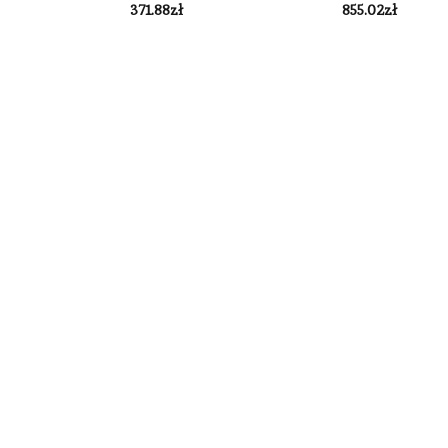
371.88
zł
855.02
zł