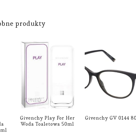
obne produkty
e
Givenchy Play For Her
Givenchy GV 0144 8
da
Woda Toaletowa 50ml
0ml