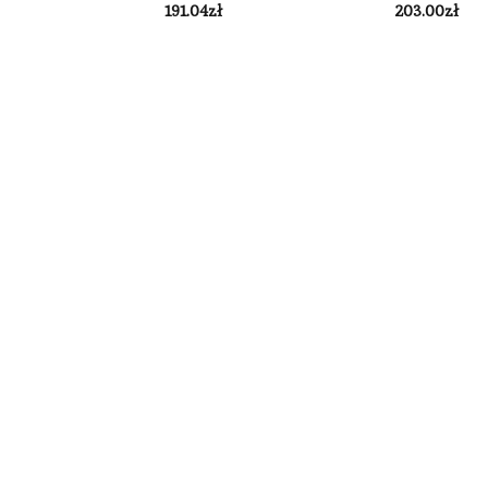
191.04
zł
203.00
zł