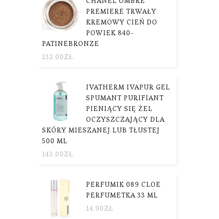
CHANEL OMBRE
PREMIERE TRWAŁY
KREMOWY CIEŃ DO
POWIEK 840-
PATINEBRONZE
132.00
ZŁ
IVATHERM IVAPUR GEL
SPUMANT PURIFIANT
PIENIĄCY SIĘ ŻEL
OCZYSZCZAJĄCY DLA
SKÓRY MIESZANEJ LUB TŁUSTEJ
500 ML
143.00
ZŁ
PERFUMIK 089 CLOE
PERFUMETKA 33 ML
14.90
ZŁ