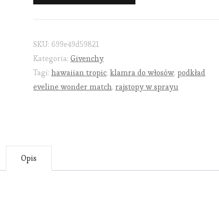
SKU:
699e49d59821
Kategoria:
Givenchy
Tagi:
hawaiian tropic
,
klamra do włosów
,
podkład
eveline wonder match
,
rajstopy w sprayu
Opis