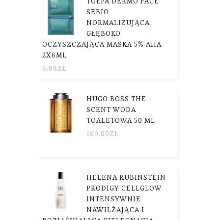
TOŁPA DERMO FACE
SEBIO
NORMALIZUJĄCA
GŁĘBOKO
OCZYSZCZAJĄCA MASKA 5% AHA
2X6ML
6.88
ZŁ
HUGO BOSS THE
SCENT WODA
TOALETOWA 50 ML
169.00
ZŁ
HELENA RUBINSTEIN
PRODIGY CELLGLOW
INTENSYWNIE
NAWILŻAJĄCA I