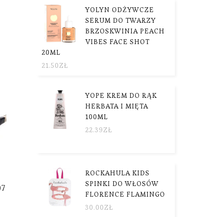
YOLYN ODŻYWCZE
SERUM DO TWARZY
BRZOSKWINIA PEACH
VIBES FACE SHOT
20ML
21.50
ZŁ
YOPE KREM DO RĄK
HERBATA I MIĘTA
100ML
22.39
ZŁ
ROCKAHULA KIDS
SPINKI DO WŁOSÓW
07
FLORENCE FLAMINGO
30.00
ZŁ