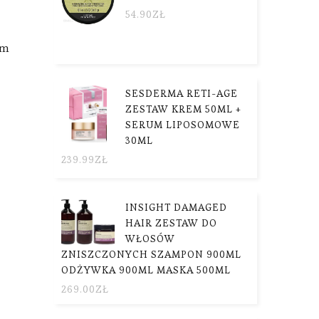
54.90
ZŁ
ym
SESDERMA RETI-AGE
ZESTAW KREM 50ML +
SERUM LIPOSOMOWE
30ML
239.99
ZŁ
INSIGHT DAMAGED
HAIR ZESTAW DO
WŁOSÓW
ZNISZCZONYCH SZAMPON 900ML
ODŻYWKA 900ML MASKA 500ML
269.00
ZŁ