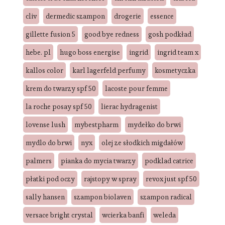
cliv
dermedic szampon
drogerie
essence
gillette fusion 5
good bye redness
gosh podkład
hebe. pl
hugo boss energise
ingrid
ingrid team x
kallos color
karl lagerfeld perfumy
kosmetyczka
krem do twarzy spf 50
lacoste pour femme
la roche posay spf 50
lierac hydragenist
lovense lush
mybestpharm
mydełko do brwi
mydlo do brwi
nyx
olej ze słodkich migdałów
palmers
pianka do mycia twarzy
podklad catrice
płatki pod oczy
rajstopy w spray
revox just spf 50
sally hansen
szampon biolaven
szampon radical
versace bright crystal
wcierka banfi
weleda