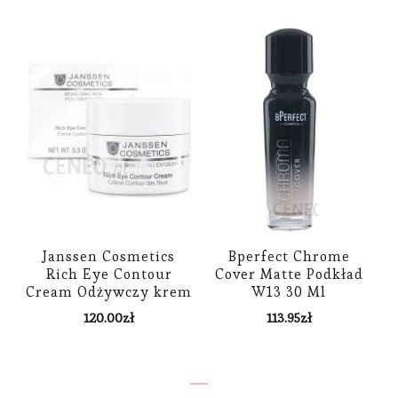
Janssen Cosmetics
Bperfect Chrome
Rich Eye Contour
Cover Matte Podkład
Cream Odżywczy krem
W13 30 Ml
na okolicę oczu 15ml
120.00
zł
113.95
zł