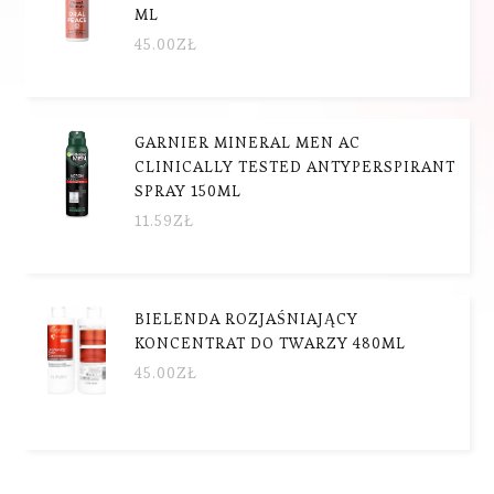
ML
45.00
ZŁ
GARNIER MINERAL MEN AC
CLINICALLY TESTED ANTYPERSPIRANT
SPRAY 150ML
11.59
ZŁ
BIELENDA ROZJAŚNIAJĄCY
KONCENTRAT DO TWARZY 480ML
45.00
ZŁ