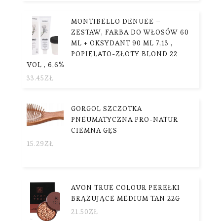
MONTIBELLO DENUEE –
ZESTAW, FARBA DO WŁOSÓW 60
ML + OKSYDANT 90 ML 7,13 ,
POPIELATO-ZŁOTY BLOND 22
VOL , 6,6%
33.45
ZŁ
GORGOL SZCZOTKA
PNEUMATYCZNA PRO-NATUR
CIEMNA GĘS
15.29
ZŁ
AVON TRUE COLOUR PEREŁKI
BRĄZUJĄCE MEDIUM TAN 22G
21.50
ZŁ