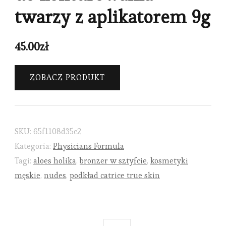
twarzy z aplikatorem 9g
45.00
zł
ZOBACZ PRODUKT
SKU:
65f1108d35c2
Kategoria:
Physicians Formula
Tagi:
aloes holika
,
bronzer w sztyfcie
,
kosmetyki
męskie
,
nudes
,
podkład catrice true skin