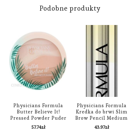
Podobne produkty
Physicians Formula
Physicians Formula
Butter Believe It!
Kredka do brwi Slim
Pressed Powder Puder
Brow Pencil Medium
11 G Creamy Natural
Brown
57.74
zł
43.97
zł