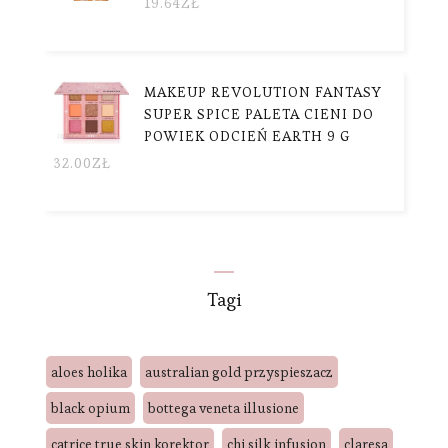
19.64
ZŁ
MAKEUP REVOLUTION FANTASY
SUPER SPICE PALETA CIENI DO
POWIEK ODCIEŃ EARTH 9 G
32.00
ZŁ
Tagi
aloes holika
australian gold przyspieszacz
black opium
bottega veneta illusione
catrice true skin korektor
chi silk infusion
claresa