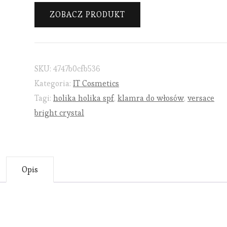
ZOBACZ PRODUKT
SKU:
4747b0cfb536
Kategoria:
IT Cosmetics
Tagi:
holika holika spf
,
klamra do włosów
,
versace
bright crystal
Opis