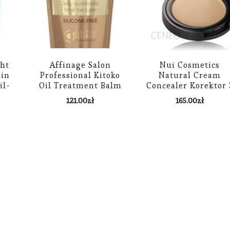
ght
Affinage Salon
Nui Cosmetics
in
Professional Kitoko
Natural Cream
il-
Oil Treatment Balm
Concealer Korektor 
 40+
Balsam Do Włosów Na
G Ari
121.00
zł
165.00
zł
Bazie Oleju 1000 ml