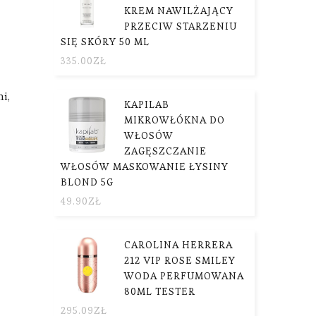
KREM NAWILŻAJĄCY
PRZECIW STARZENIU
SIĘ SKÓRY 50 ML
335.00
ZŁ
i,
KAPILAB
MIKROWŁÓKNA DO
WŁOSÓW
ZAGĘSZCZANIE
WŁOSÓW MASKOWANIE ŁYSINY
BLOND 5G
49.90
ZŁ
CAROLINA HERRERA
212 VIP ROSE SMILEY
WODA PERFUMOWANA
80ML TESTER
295.09
ZŁ