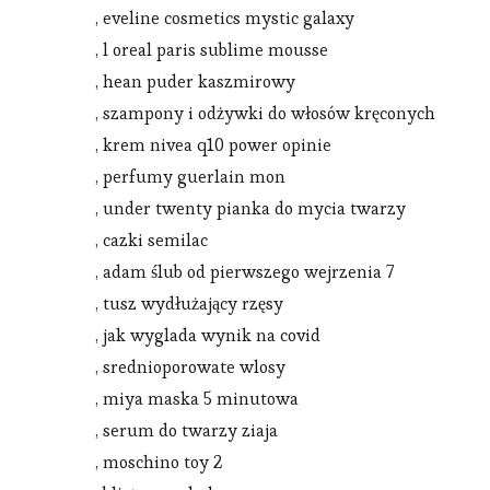
, eveline cosmetics mystic galaxy
, l oreal paris sublime mousse
, hean puder kaszmirowy
, szampony i odżywki do włosów kręconych
, krem nivea q10 power opinie
, perfumy guerlain mon
, under twenty pianka do mycia twarzy
, cazki semilac
, adam ślub od pierwszego wejrzenia 7
, tusz wydłużający rzęsy
, jak wyglada wynik na covid
, srednioporowate wlosy
, miya maska 5 minutowa
, serum do twarzy ziaja
, moschino toy 2