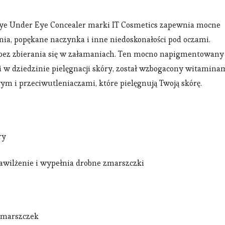
Bye Under Eye Concealer marki IT Cosmetics zapewnia mocne
nia, popękane naczynka i inne niedoskonałości pod oczami.
 bez zbierania się w załamaniach. Ten mocno napigmentowany
 w dziedzinie pielęgnacji skóry, został wzbogacony witaminam
i przeciwutleniaczami, które pielęgnują Twoją skórę.
ry
awilżenie i wypełnia drobne zmarszczki
 zmarszczek