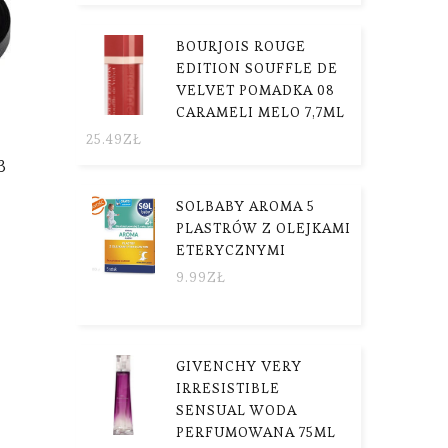
BOURJOIS ROUGE
EDITION SOUFFLE DE
VELVET POMADKA 08
CARAMELI MELO 7,7ML
25.49
ZŁ
3
SOLBABY AROMA 5
PLASTRÓW Z OLEJKAMI
ETERYCZNYMI
9.99
ZŁ
GIVENCHY VERY
IRRESISTIBLE
SENSUAL WODA
PERFUMOWANA 75ML