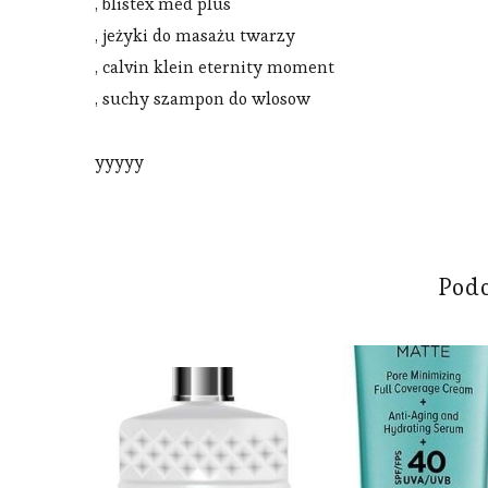
, blistex med plus
, jeżyki do masażu twarzy
, calvin klein eternity moment
, suchy szampon do wlosow
yyyyy
Pod