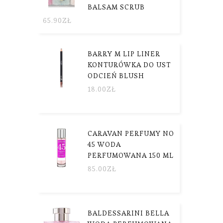
BALSAM SCRUB
65.90
ZŁ
BARRY M LIP LINER
KONTURÓWKA DO UST
ODCIEŃ BLUSH
18.00
ZŁ
CARAVAN PERFUMY NO
45 WODA
PERFUMOWANA 150 ML
85.00
ZŁ
BALDESSARINI BELLA