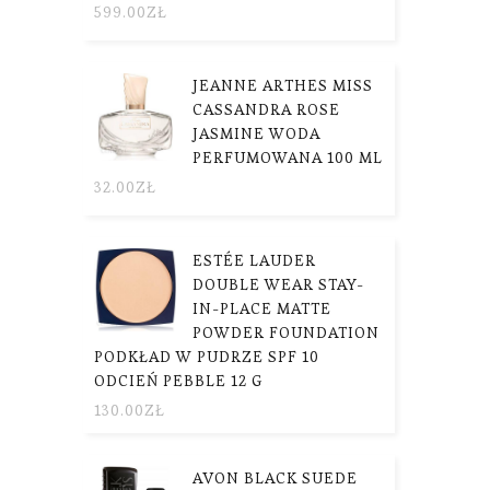
599.00
ZŁ
JEANNE ARTHES MISS
CASSANDRA ROSE
JASMINE WODA
PERFUMOWANA 100 ML
32.00
ZŁ
ESTÉE LAUDER
DOUBLE WEAR STAY-
IN-PLACE MATTE
POWDER FOUNDATION
PODKŁAD W PUDRZE SPF 10
ODCIEŃ PEBBLE 12 G
130.00
ZŁ
AVON BLACK SUEDE