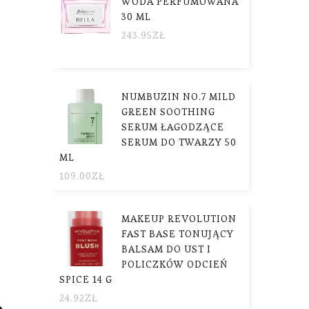
WODA PERFUMOWANA
30 ML
243.95
ZŁ
NUMBUZIN NO.7 MILD
GREEN SOOTHING
SERUM ŁAGODZĄCE
SERUM DO TWARZY 50
ML
109.00
ZŁ
MAKEUP REVOLUTION
FAST BASE TONUJĄCY
BALSAM DO UST I
POLICZKÓW ODCIEŃ
SPICE 14 G
24.92
ZŁ