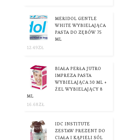
MERIDOL GENTLE
WHITE WYBIELAJĄCA
PASTA DO ZĘBÓW 75
ML
12.49
ZŁ
BIAŁA PERŁA JUTRO
IMPREZA PASTA
WYBIELAJĄCA 30 ML +
ŻEL WYBIELAJĄCY 8
ML
16.68
ZŁ
IDC INSTITUTE
ZESTAW PREZENT DO
CIAŁA I KĄPIELI SÓL