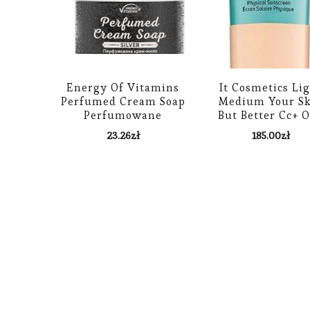
Energy Of Vitamins
It Cosmetics Li
Perfumed Cream Soap
Medium Your Sk
Perfumowane
But Better Cc+ O
Kremowe Mydło Do
Control Matte Spf
23.26
zł
185.00
zł
Ciała Silver 460 Ml
Podkład 32Ml