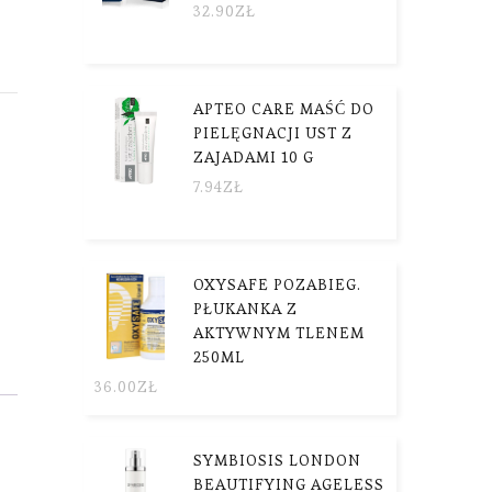
32.90
ZŁ
APTEO CARE MAŚĆ DO
PIELĘGNACJI UST Z
ZAJADAMI 10 G
7.94
ZŁ
OXYSAFE POZABIEG.
PŁUKANKA Z
AKTYWNYM TLENEM
250ML
36.00
ZŁ
SYMBIOSIS LONDON
BEAUTIFYING AGELESS