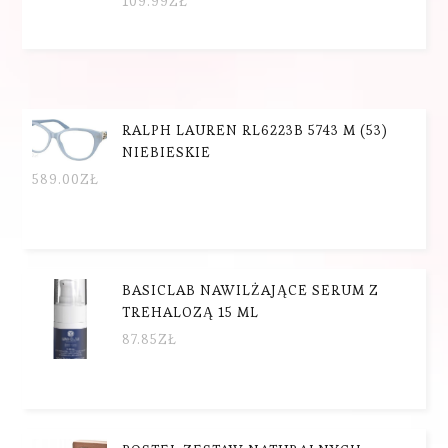
109.99
ZŁ
RALPH LAUREN RL6223B 5743 M (53)
NIEBIESKIE
589.00
ZŁ
BASICLAB NAWILŻAJĄCE SERUM Z
TREHALOZĄ 15 ML
87.85
ZŁ