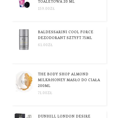
TOALETOWA 20 ML
159.00
ZŁ
BALDESSARINI COOL FORCE
DEZODORANT SZTYFT 75ML
61.00
ZŁ
THE BODY SHOP ALMOND
MILK&HONEY MASŁO DO CIAŁA
200ML
71.00
ZŁ
DUNHILL LONDON DESIRE