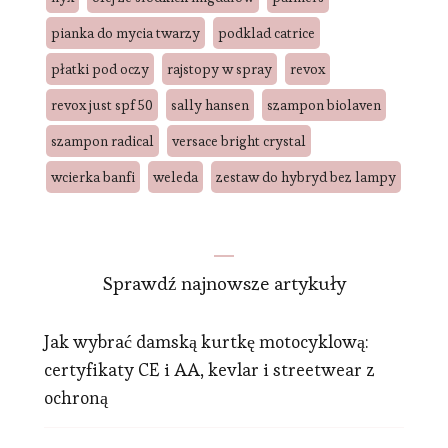
pianka do mycia twarzy
podklad catrice
płatki pod oczy
rajstopy w spray
revox
revox just spf 50
sally hansen
szampon biolaven
szampon radical
versace bright crystal
wcierka banfi
weleda
zestaw do hybryd bez lampy
Sprawdź najnowsze artykuły
Jak wybrać damską kurtkę motocyklową:
certyfikaty CE i AA, kevlar i streetwear z
ochroną