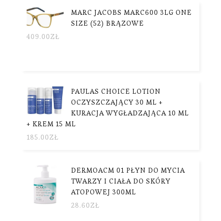
MARC JACOBS MARC600 3LG ONE
SIZE (52) BRĄZOWE
409.00
ZŁ
PAULAS CHOICE LOTION
OCZYSZCZAJĄCY 30 ML +
KURACJA WYGŁADZAJĄCA 10 ML
+ KREM 15 ML
185.00
ZŁ
DERMOACM 01 PŁYN DO MYCIA
TWARZY I CIAŁA DO SKÓRY
ATOPOWEJ 300ML
28.60
ZŁ