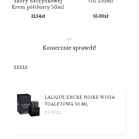
skóry naczynkowej
Oil 250ml
Krem półtłusty 50ml
21.54
zł
55.00
zł
Koniecznie sprawdź!
zzzzz
LALIQUE ENCRE NOIRE WODA
TOALETOWA 30 ML
81.97
ZŁ