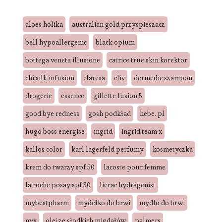
aloes holika
australian gold przyspieszacz
bell hypoallergenic
black opium
bottega veneta illusione
catrice true skin korektor
chi silk infusion
claresa
cliv
dermedic szampon
drogerie
essence
gillette fusion 5
good bye redness
gosh podkład
hebe. pl
hugo boss energise
ingrid
ingrid team x
kallos color
karl lagerfeld perfumy
kosmetyczka
krem do twarzy spf 50
lacoste pour femme
la roche posay spf 50
lierac hydragenist
mybestpharm
mydełko do brwi
mydlo do brwi
nyx
olej ze słodkich migdałów
palmers