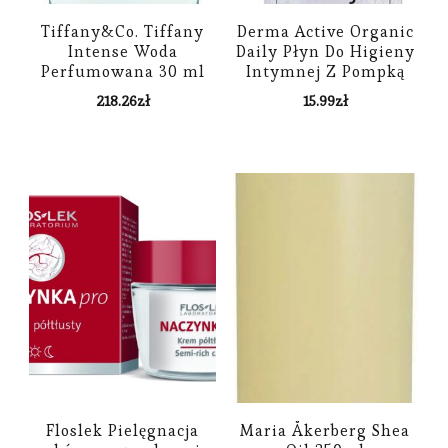
Tiffany&Co. Tiffany
Derma Active Organic
Intense Woda
Daily Płyn Do Higieny
Perfumowana 30 ml
Intymnej Z Pompką
200ml
218.26
zł
15.99
zł
Floslek Pielęgnacja
Maria Åkerberg Shea