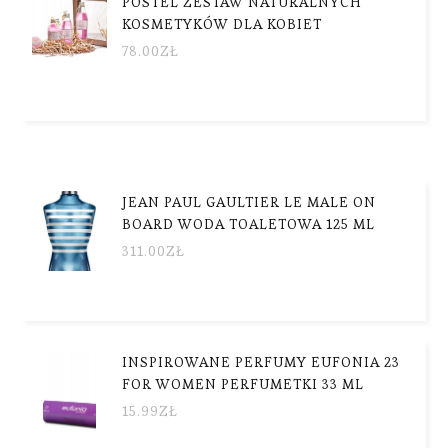
POSTEL ZESTAW NATURALNYCH
KOSMETYKÓW DLA KOBIET
78.00
ZŁ
JEAN PAUL GAULTIER LE MALE ON
BOARD WODA TOALETOWA 125 ML
311.00
ZŁ
INSPIROWANE PERFUMY EUFONIA 23
FOR WOMEN PERFUMETKI 33 ML
15.99
ZŁ