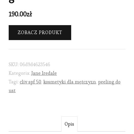
190.00
zł
ZOBACZ PRODUKT
SKU:
06d9d4623546
Kategoria:
Jane Iredale
Tagi:
cliv spf 50
,
kosmetyki dla mężczyzn
,
peeling do
ust
Opis