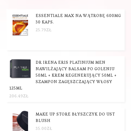
ESSENTIALE MAX NA WĄTROBĘ 600MG
30 KAPS.
25.79
ZŁ
DR IRENA ERIS PLATINIUM MEN
NAWILŻAJĄCY BALSAM PO GOLENIU
50ML + KREM REGENERUJĄCY 50ML +
SZAMPON ZAGĘSZCZAJĄCY WŁOSY
125ML
206.49
ZŁ
MAKE UP STORE BŁYSZCZYK DO UST
BLUSH
35.00
ZŁ