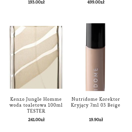
193.00
zł
499.00
zł
Kenzo Jungle Homme
Nutridome Korektor
woda toaletowa 100ml
Kryjący 7ml 03 Beige
TESTER
241.00
zł
19.90
zł