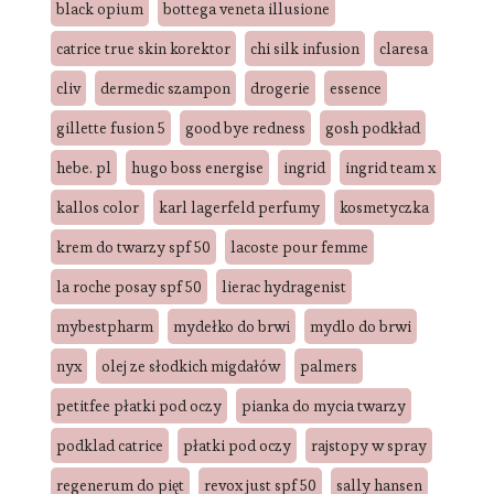
black opium
bottega veneta illusione
catrice true skin korektor
chi silk infusion
claresa
cliv
dermedic szampon
drogerie
essence
gillette fusion 5
good bye redness
gosh podkład
hebe. pl
hugo boss energise
ingrid
ingrid team x
kallos color
karl lagerfeld perfumy
kosmetyczka
krem do twarzy spf 50
lacoste pour femme
la roche posay spf 50
lierac hydragenist
mybestpharm
mydełko do brwi
mydlo do brwi
nyx
olej ze słodkich migdałów
palmers
petitfee płatki pod oczy
pianka do mycia twarzy
podklad catrice
płatki pod oczy
rajstopy w spray
regenerum do pięt
revox just spf 50
sally hansen