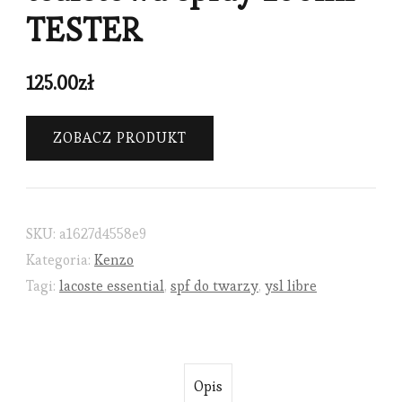
TESTER
125.00
zł
ZOBACZ PRODUKT
SKU:
a1627d4558e9
Kategoria:
Kenzo
Tagi:
lacoste essential
,
spf do twarzy
,
ysl libre
Opis