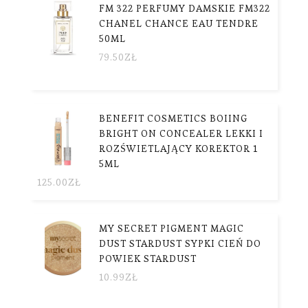
FM 322 PERFUMY DAMSKIE FM322
CHANEL CHANCE EAU TENDRE
50ML
79.50
ZŁ
BENEFIT COSMETICS BOIING
BRIGHT ON CONCEALER LEKKI I
ROZŚWIETLAJĄCY KOREKTOR 1
5ML
125.00
ZŁ
MY SECRET PIGMENT MAGIC
DUST STARDUST SYPKI CIEŃ DO
POWIEK STARDUST
10.99
ZŁ