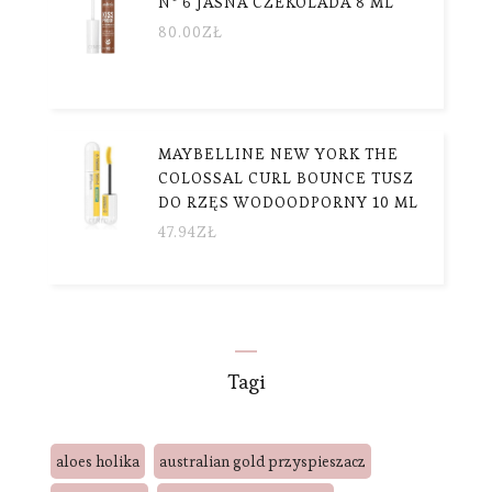
Nº 6 JASNA CZEKOLADA 8 ML
80.00
ZŁ
MAYBELLINE NEW YORK THE
COLOSSAL CURL BOUNCE TUSZ
DO RZĘS WODOODPORNY 10 ML
47.94
ZŁ
Tagi
aloes holika
australian gold przyspieszacz