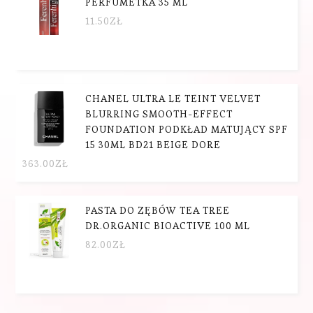
PERFUMETKA 35 ML
11.50
ZŁ
CHANEL ULTRA LE TEINT VELVET
BLURRING SMOOTH-EFFECT
FOUNDATION PODKŁAD MATUJĄCY SPF
15 30ML BD21 BEIGE DORE
363.00
ZŁ
PASTA DO ZĘBÓW TEA TREE
DR.ORGANIC BIOACTIVE 100 ML
82.00
ZŁ