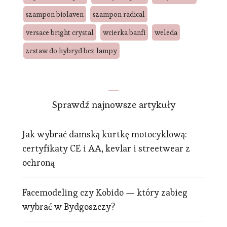
szampon biolaven
szampon radical
versace bright crystal
wcierka banfi
weleda
zestaw do hybryd bez lampy
Sprawdź najnowsze artykuły
Jak wybrać damską kurtkę motocyklową:
certyfikaty CE i AA, kevlar i streetwear z
ochroną
Facemodeling czy Kobido — który zabieg
wybrać w Bydgoszczy?