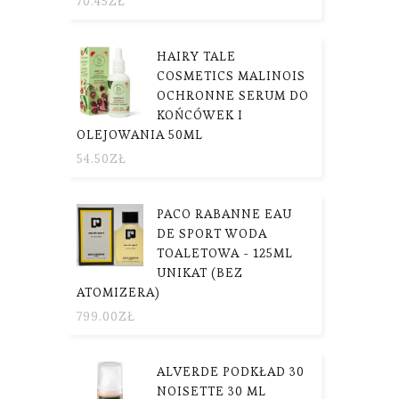
70.45
ZŁ
n
HAIRY TALE
COSMETICS MALINOIS
OCHRONNE SERUM DO
KOŃCÓWEK I
OLEJOWANIA 50ML
54.50
ZŁ
PACO RABANNE EAU
DE SPORT WODA
TOALETOWA - 125ML
UNIKAT (BEZ
ATOMIZERA)
799.00
ZŁ
ALVERDE PODKŁAD 30
NOISETTE 30 ML