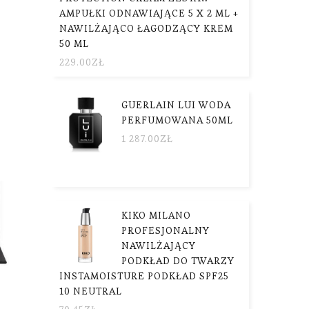
AMPUŁKI ODNAWIAJĄCE 5 X 2 ML +
NAWILŻAJĄCO ŁAGODZĄCY KREM
50 ML
229.00
ZŁ
GUERLAIN LUI WODA
PERFUMOWANA 50ML
1 287.00
ZŁ
KIKO MILANO
PROFESJONALNY
NAWILŻAJĄCY
PODKŁAD DO TWARZY
INSTAMOISTURE PODKŁAD SPF25
10 NEUTRAL