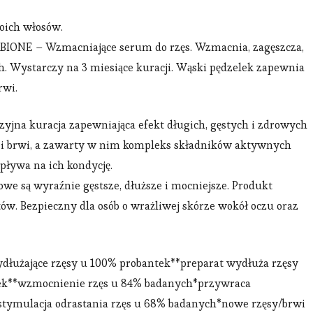
oich włosów.
BIONE – Wzmacniające serum do rzęs. Wzmacnia, zagęszcza,
ch. Wystarczy na 3 miesiące kuracji. Wąski pędzelek zapewnia
rwi.
jna kuracja zapewniająca efekt długich, gęstych i zdrowych
y i brwi, a zawarty w nim kompleks składników aktywnych
pływa na ich kondycję.
nowe są wyraźnie gęstsze, dłuższe i mocniejsze. Produkt
w. Bezpieczny dla osób o wrażliwej skórze wokół oczu oraz
dłużające rzęsy u 100% probantek**preparat wydłuża rzęsy
tek**wzmocnienie rzęs u 84% badanych*przywraca
ymulacja odrastania rzęs u 68% badanych*nowe rzęsy/brwi