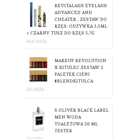
REVITALASH EYELASH
ADVANCED AND
CHEATER , ZESTAW DO
RZĘS: ODŻYWKA 3,5ML
+ CZARNY TUSZ DO RZĘS 5,7G
466.09
ZŁ
MAKEUP REVOLUTION
X KITULEC ZESTAW 2
PALETEK CIENI
#BLENDKITULCA
20.00
ZŁ
S.OLIVER BLACK LABEL
MEN WODA
TOALETOWA 30 ML
TESTER
74.50
ZŁ