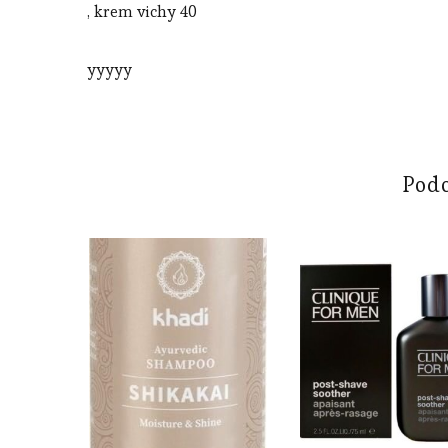
, krem vichy 40
yyyyy
Pod