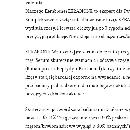
Valentis
Dlaczego Kerabione?KERABIONE to ekspert dla Tw
Kompleksowe rozwiązania dla włosów i rzęs!KERA
wydłuża rzęsy. Pierwsze efekty już po 3 tygodnia
precyzyjną aplikację. Nie skleja i nie obciąża rzęs/b
KERABIONE Wzmacniające serum do rzęs to precyzy
rzęs. Serum skutecznie wzmacnia i odżywia rzęs
(Bimatoprost + Peptydy + Panthenol) korzystnie w
Rzęsy stają się bardziej odporne na wypadanie, a 
przebadany pod nadzorem dermatologów i okulistó
noszących szkła kontaktowe.
Skuteczność potwierdzona badaniami:działanie wy
nawet o 57,14%**zagęszczenie rzęs u 90% proban
rzęsom/brwiom zdrowy wygląd u 80% badanych*st