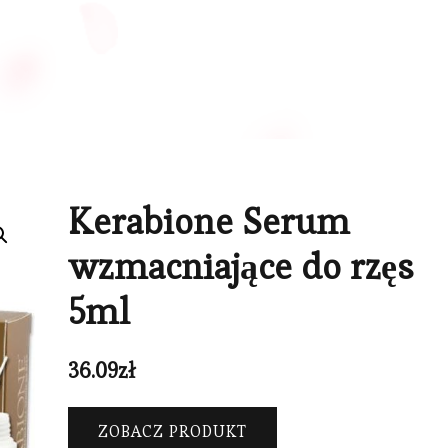
Kerabione Serum
wzmacniające do rzęs
5ml
36.09
zł
ZOBACZ PRODUKT