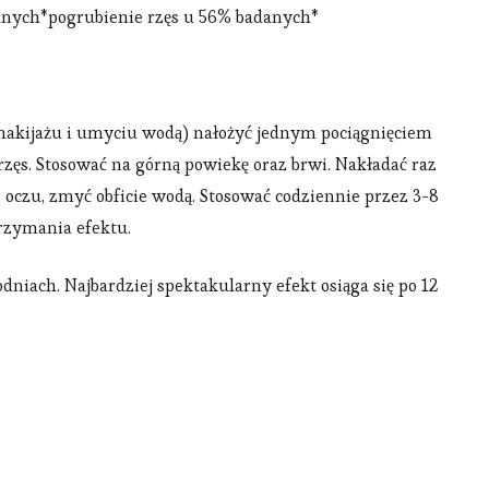
danych*pogrubienie rzęs u 56% badanych*
makijażu i umyciu wodą) nałożyć jednym pociągnięciem
 rzęs. Stosować na górną powiekę oraz brwi. Nakładać raz
o oczu, zmyć obficie wodą. Stosować codziennie przez 3-8
trzymania efektu.
niach. Najbardziej spektakularny efekt osiąga się po 12