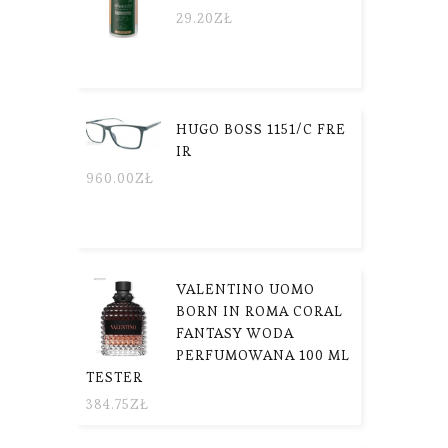
29.20
ZŁ
HUGO BOSS 1151/C FRE
IR
960.00
ZŁ
VALENTINO UOMO
BORN IN ROMA CORAL
FANTASY WODA
PERFUMOWANA 100 ML
TESTER
384.75
ZŁ