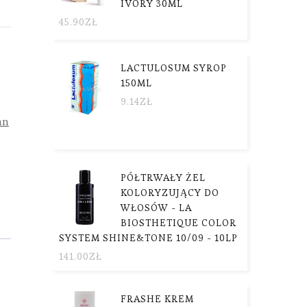
IVORY 30ML
45.90
ZŁ
LACTULOSUM SYROP
150ML
9.14
ZŁ
an
PÓŁTRWAŁY ŻEL
KOLORYZUJĄCY DO
WŁOSÓW - LA
BIOSTHETIQUE COLOR
SYSTEM SHINE&TONE 10/09 - 10LP
141.00
ZŁ
FRASHE KREM