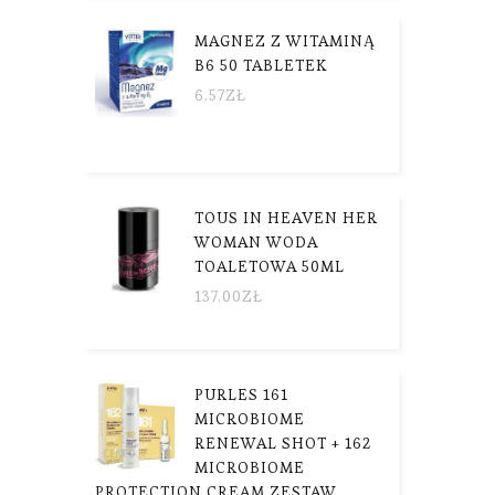
MAGNEZ Z WITAMINĄ
B6 50 TABLETEK
6.57
ZŁ
TOUS IN HEAVEN HER
WOMAN WODA
TOALETOWA 50ML
137.00
ZŁ
PURLES 161
MICROBIOME
RENEWAL SHOT + 162
MICROBIOME
PROTECTION CREAM ZESTAW