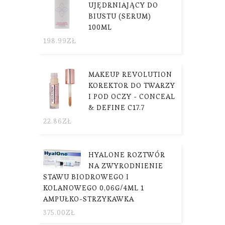
UJĘDRNIAJĄCY DO
BIUSTU (SERUM)
100ML
198.99
ZŁ
MAKEUP REVOLUTION
KOREKTOR DO TWARZY
I POD OCZY - CONCEAL
& DEFINE C17.7
22.86
ZŁ
HYALONE ROZTWÓR
NA ZWYRODNIENIE
STAWU BIODROWEGO I
KOLANOWEGO 0,06G/4ML 1
AMPUŁKO-STRZYKAWKA
375.00
ZŁ