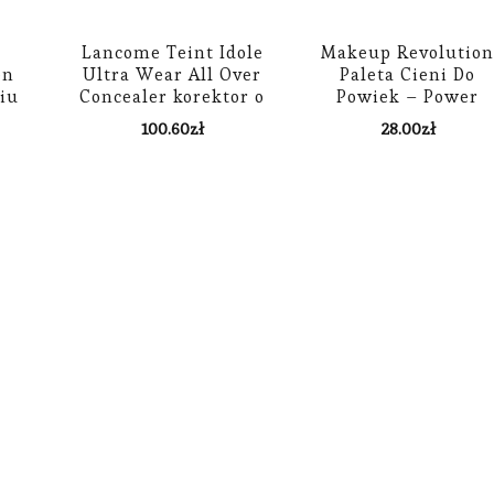
Lancome Teint Idole
Makeup Revolutio
en
Ultra Wear All Over
Paleta Cieni Do
iu
Concealer korektor o
Powiek – Power
długotrwałym
Eyeshadow Palette
100.60
zł
28.00
zł
działaniu odcień 050
Unity 6.6 G