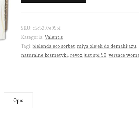
SKU:
c5c5297e953f
Kategoria:
Valentis
Tagi:
bielenda eco sorbet
,
miya olejek do demakijażu
,
naturalne kosmetyki
,
revox just spf 50
,
versace wom
Opis