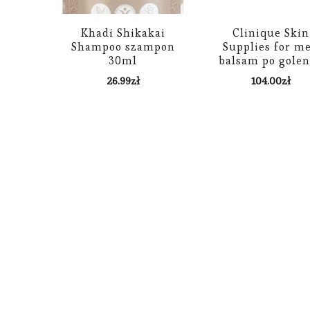
Khadi Shikakai
Clinique Skin
Shampoo szampon
Supplies for m
30ml
balsam po golen
75ml
26.99
zł
104.00
zł