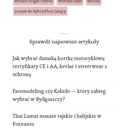
versace bright crystal
wcierka banfi
weleda
zestaw do hybryd bez lampy
Sprawdź najnowsze artykuły
Jak wybrać damską kurtkę motocyklową:
certyfikaty CE i AA, kevlar i streetwear z
ochroną
Facemodeling czy Kobido — który zabieg
wybrać w Bydgoszczy?
Thai Lamai masaże tajskie i balijskie w
Poznaniu