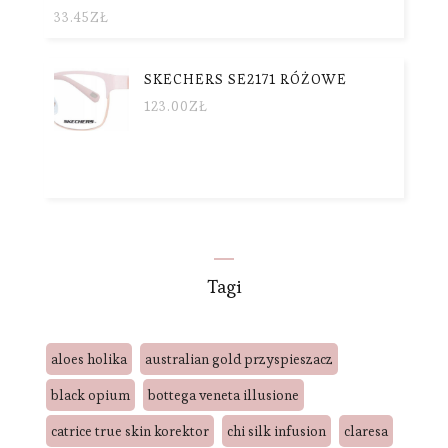
33.45
ZŁ
SKECHERS SE2171 RÓŻOWE
123.00
ZŁ
Tagi
aloes holika
australian gold przyspieszacz
black opium
bottega veneta illusione
catrice true skin korektor
chi silk infusion
claresa