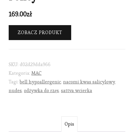
169.00
zł
ZOBACZ PRODUKT
SKU:
d02d29dda966
Kategoria:
MAC
Tagi:
bell hypoallergenic
,
nacomi kwas salicylowy
,
nudes
,
odżywka do rzęs
,
sattva wcierka
Opis