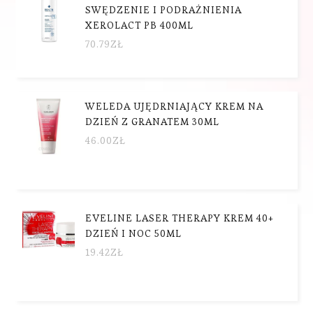
SWĘDZENIE I PODRAŻNIENIA
XEROLACT PB 400ML
70.79
ZŁ
WELEDA UJĘDRNIAJĄCY KREM NA
DZIEŃ Z GRANATEM 30ML
46.00
ZŁ
EVELINE LASER THERAPY KREM 40+
DZIEŃ I NOC 50ML
19.42
ZŁ