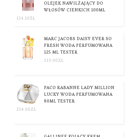
OLEJEK NAWILŻAJĄCY DO
WŁOSÓW CIENKICH 100ML
134.10
ZŁ
MARC JACOBS DAISY EVER SO
FRESH WODA PERFUMOWANA
125 ML TESTER
319.00
ZŁ
PACO RABANNE LADY MILLION
LUCKY WODA PERFUMOWANA
80ML TESTER
254.00
ZŁ
GALLINEE KOJĄCY KREM ​​