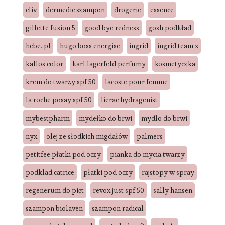
cliv
dermedic szampon
drogerie
essence
gillette fusion 5
good bye redness
gosh podkład
hebe. pl
hugo boss energise
ingrid
ingrid team x
kallos color
karl lagerfeld perfumy
kosmetyczka
krem do twarzy spf 50
lacoste pour femme
la roche posay spf 50
lierac hydragenist
mybestpharm
mydełko do brwi
mydlo do brwi
nyx
olej ze słodkich migdałów
palmers
petitfee płatki pod oczy
pianka do mycia twarzy
podklad catrice
płatki pod oczy
rajstopy w spray
regenerum do pięt
revox just spf 50
sally hansen
szampon biolaven
szampon radical