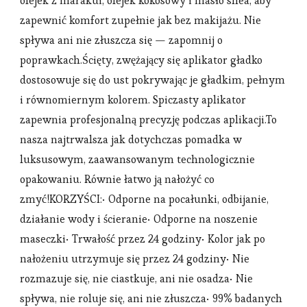
olejek z marakui, olejek kokosowy i masło shea, aby
zapewnić komfort zupełnie jak bez makijażu. Nie
spływa ani nie złuszcza się — zapomnij o
poprawkach.Ścięty, zwężający się aplikator gładko
dostosowuje się do ust pokrywając je gładkim, pełnym
i równomiernym kolorem. Spiczasty aplikator
zapewnia profesjonalną precyzję podczas aplikacji.To
nasza najtrwalsza jak dotychczas pomadka w
luksusowym, zaawansowanym technologicznie
opakowaniu. Równie łatwo ją nałożyć co
zmyć!KORZYŚCI:• Odporne na pocałunki, odbijanie,
działanie wody i ścieranie• Odporne na noszenie
maseczki• Trwałość przez 24 godziny• Kolor jak po
nałożeniu utrzymuje się przez 24 godziny• Nie
rozmazuje się, nie ciastkuje, ani nie osadza• Nie
spływa, nie roluje się, ani nie złuszcza• 99% badanych