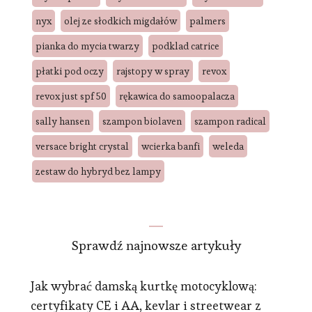
nyx
olej ze słodkich migdałów
palmers
pianka do mycia twarzy
podklad catrice
płatki pod oczy
rajstopy w spray
revox
revox just spf 50
rękawica do samoopalacza
sally hansen
szampon biolaven
szampon radical
versace bright crystal
wcierka banfi
weleda
zestaw do hybryd bez lampy
Sprawdź najnowsze artykuły
Jak wybrać damską kurtkę motocyklową:
certyfikaty CE i AA, kevlar i streetwear z