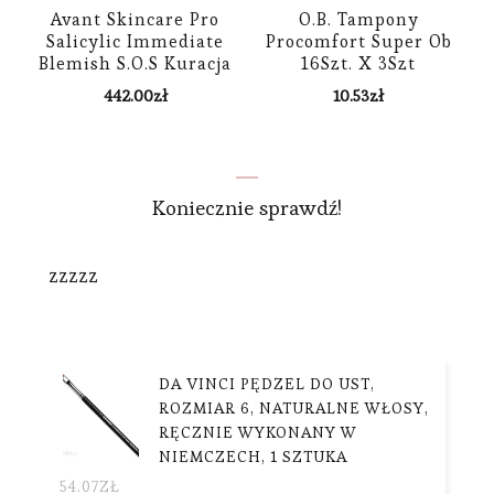
Avant Skincare Pro
O.B. Tampony
Salicylic Immediate
Procomfort Super Ob
Blemish S.O.S Kuracja
16Szt. X 3Szt
Przebarwień Serum
442.00
zł
10.53
zł
Nawilżające 15 ml
Koniecznie sprawdź!
zzzzz
DA VINCI PĘDZEL DO UST,
ROZMIAR 6, NATURALNE WŁOSY,
RĘCZNIE WYKONANY W
NIEMCZECH, 1 SZTUKA
54.07
ZŁ