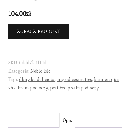
104.00
zł
ZOBACZ PRODUKT
SKU:
6ddd7fa1f14d
Kategoria:
Noble Isle
Tagi:
dkny be delicious
,
ingrid cosmetics
,
kamień gua
sha
,
krem pod oczy
,
petitfee płatki pod oczy
Opis