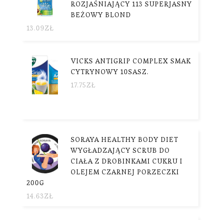
ROZJAŚNIAJĄCY 113 SUPERJASNY
BEŻOWY BLOND
13.09
ZŁ
VICKS ANTIGRIP COMPLEX SMAK
CYTRYNOWY 10SASZ.
17.75
ZŁ
SORAYA HEALTHY BODY DIET
WYGŁADZAJĄCY SCRUB DO
CIAŁA Z DROBINKAMI CUKRU I
OLEJEM CZARNEJ PORZECZKI
200G
14.63
ZŁ