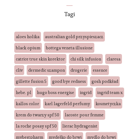
Tagi
aloes holika
australian gold przyspieszacz
black opium
bottega veneta illusione
catrice true skin korektor
chi silk infusion
claresa
cliv
dermedic szampon
drogerie
essence
gillette fusion 5
good bye redness
gosh podkład
hebe. pl
hugo boss energise
ingrid
ingrid team x
kallos color
karl lagerfeld perfumy
kosmetyczka
krem do twarzy spf 50
lacoste pour femme
la roche posay spf 50
lierac hydragenist
mybestpharm
mydełko do brwi
mydlo do brwi