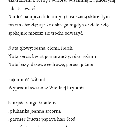
ekstraktem z sosny i wrzosu, witaminą E i gliceryną.
Jak stosować?
Nanieś na uprzednio umytą i osuszoną skórę. Tym
razem obowiązuje, że dobrego nigdy za wiele, więc
spokojnie możesz się trochę odważyć.
Nuta głowy: sosna, elemi, fiołek
Nuta serca: kwiat pomarańczy, róża, jaśmin
Nuta bazy: drzewo cedrowe, porost, piżmo
Pojemność: 250 ml
Wyprodukowano w Wielkiej Brytanii
bourjois rouge fabuleux
, płukanka joanna srebrna
, garnier fructis papaya hair food