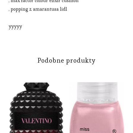
, max factor colour elixir cushion
, popping z amarantusa lidl
yyyyy
Podobne produkty