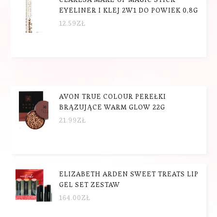
EYELINER I KLEJ 2W1 DO POWIEK 0,8G
12.59
ZŁ
AVON TRUE COLOUR PEREŁKI
BRĄZUJĄCE WARM GLOW 22G
21.99
ZŁ
ELIZABETH ARDEN SWEET TREATS LIP
GEL SET ZESTAW
164.00
ZŁ