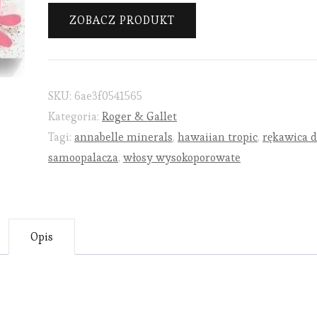
ZOBACZ PRODUKT
SKU:
6ae3f0541565
Kategoria:
Roger & Gallet
Tagi:
annabelle minerals
,
hawaiian tropic
,
rękawica 
samoopalacza
,
włosy wysokoporowate
Opis