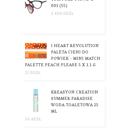
001 (55)
2 400.00
ZŁ
I HEART REVOLUTION
PALETA CIENI DO
POWIEK - MINI MATCH
PALETTE PEACH PLEASE 5 X 1.1 G
27.00
ZŁ
KREASYON CREATION
SUMMER PARADISE
WODA TOALETOWA 25
ML
36.48
ZŁ