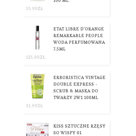
100 ML
33.99
ZŁ
ETAT LIBRE D'ORANGE
REMARKABLE PEOPLE
WODA PERFUMOWANA
7,5ML
125.00
ZŁ
ERBORISTICA VINTAGE
DOUBLE EXPRESS -
SCRUB & MASKA DO
TWARZY 2W1 100ML
31.99
ZŁ
KISS SZTUCZNE RZĘSY
SO WISPY 01