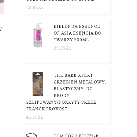
62.68
ZŁ
BIELENDA ESSENCE
W
OF ASIA ESENCJA DO
TWARZY 500ML
29.28
ZŁ
THE BARB XPERT
GRZEBIEŃ METALOWY,
PLASTYCZNY, DO
BRODY,
SZLIFOWANY/POKRYTY PRZEZ
FRANCK PROVOST
43.89
ZŁ
TOM FORD FT5772-B