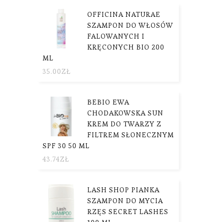
OFFICINA NATURAE
SZAMPON DO WŁOSÓW
FALOWANYCH I
KRĘCONYCH BIO 200
ML
35.00
ZŁ
BEBIO EWA
CHODAKOWSKA SUN
KREM DO TWARZY Z
FILTREM SŁONECZNYM S
PF 30 50 ML
43.74
ZŁ
LASH SHOP PIANKA
SZAMPON DO MYCIA
RZĘS SECRET LASHES