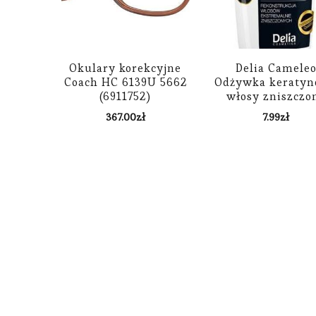
Okulary korekcyjne
Delia Camele
Coach HC 6139U 5662
Odżywka keraty
(6911752)
włosy zniszczo
200ml
367.00
zł
7.99
zł