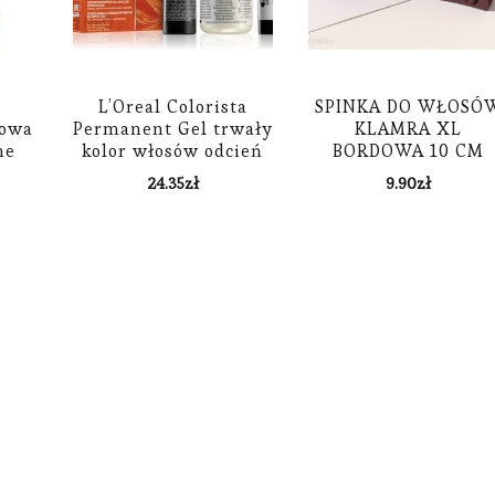
o
L’Oreal Colorista
SPINKA DO WŁOSÓ
nowa
Permanent Gel trwały
KLAMRA XL
ne
kolor włosów odcień
BORDOWA 10 CM
Electric Mango
SP128BOR
24.35
zł
9.90
zł