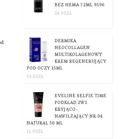
BEZ HEMA 7.2ML 9596
24.99
ZŁ
DERMIKA
od
NEOCOLLAGEN
MULTIKOLAGENOWY
KREM REGENERUJĄCY
POD OCZY 15ML
33.63
ZŁ
EVELINE SELFIE TIME
PODKŁAD 2W1
KRYJĄCO-
NAWILŻAJĄCY NR 04
NATURAL 30 ML
11.99
ZŁ