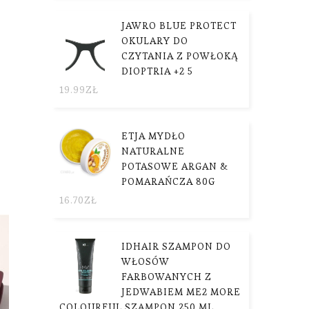
JAWRO BLUE PROTECT
OKULARY DO
CZYTANIA Z POWŁOKĄ
DIOPTRIA +2 5
19.99
ZŁ
ETJA MYDŁO
NATURALNE
POTASOWE ARGAN &
POMARAŃCZA 80G
16.70
ZŁ
IDHAIR SZAMPON DO
WŁOSÓW
FARBOWANYCH Z
JEDWABIEM ME2 MORE
COLOURFUL SZAMPON 250 ML