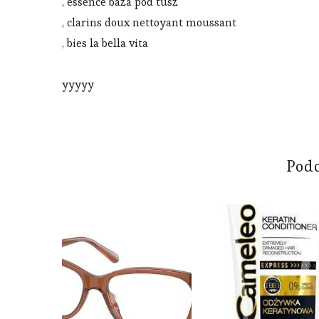
, essence baza pod tusz
, clarins doux nettoyant moussant
, bies la bella vita
yyyyy
Pod