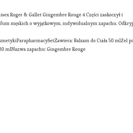
sex Roger & Gallet Gingembre Rouge 4 Części zaskoczył i
perfum męskich o wyjątkowym, indywidualnym zapachu. Odkryj
okosmetykiParapharmacySetZawiera: Balsam do Ciała 50 mlŻel p
 30 mlNazwa zapachu: Gingembre Rouge