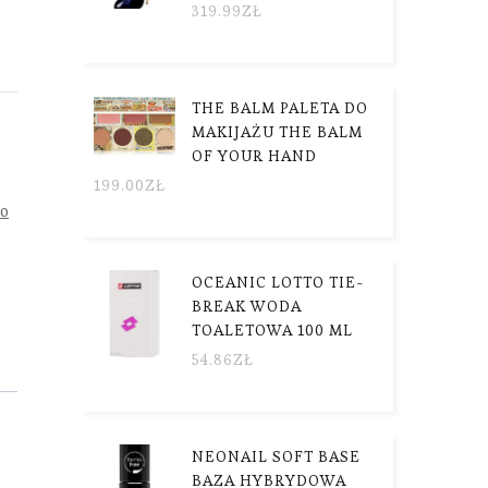
319.99
ZŁ
THE BALM PALETA DO
MAKIJAŻU THE BALM
OF YOUR HAND
199.00
ZŁ
do
OCEANIC LOTTO TIE-
BREAK WODA
TOALETOWA 100 ML
54.86
ZŁ
NEONAIL SOFT BASE
BAZA HYBRYDOWA