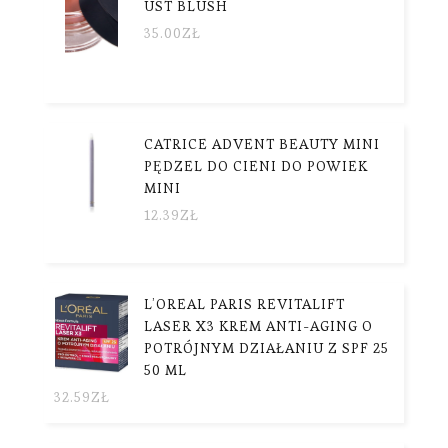
UST BLUSH
35.00
ZŁ
CATRICE ADVENT BEAUTY MINI
PĘDZEL DO CIENI DO POWIEK
MINI
12.39
ZŁ
L’OREAL PARIS REVITALIFT
LASER X3 KREM ANTI-AGING O
POTRÓJNYM DZIAŁANIU Z SPF 25
50 ML
32.59
ZŁ