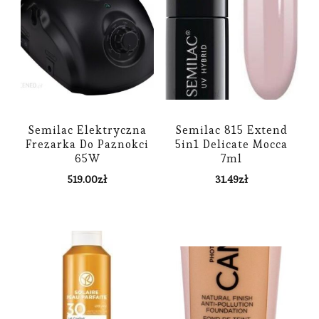
Semilac Elektryczna
Semilac 815 Extend
Frezarka Do Paznokci
5in1 Delicate Mocca
65W
7ml
519.00
zł
31.49
zł