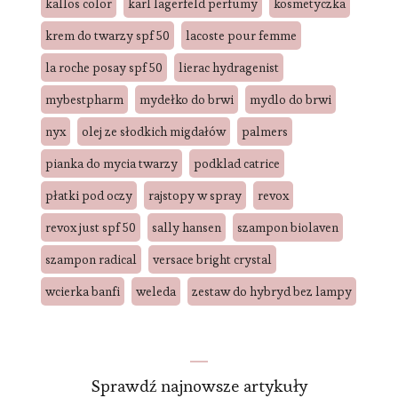
kallos color
karl lagerfeld perfumy
kosmetyczka
krem do twarzy spf 50
lacoste pour femme
la roche posay spf 50
lierac hydragenist
mybestpharm
mydełko do brwi
mydlo do brwi
nyx
olej ze słodkich migdałów
palmers
pianka do mycia twarzy
podklad catrice
płatki pod oczy
rajstopy w spray
revox
revox just spf 50
sally hansen
szampon biolaven
szampon radical
versace bright crystal
wcierka banfi
weleda
zestaw do hybryd bez lampy
Sprawdź najnowsze artykuły