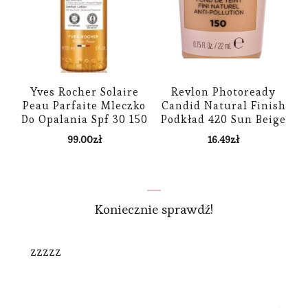
Yves Rocher Solaire
Revlon Photoready
Peau Parfaite Mleczko
Candid Natural Finish
Do Opalania Spf 30 150
Podkład 420 Sun Beige
Ml
22 Ml
99.00
zł
16.49
zł
Koniecznie sprawdź!
zzzzz