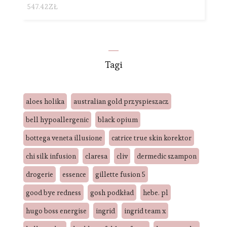
547.42
ZŁ
Tagi
aloes holika
australian gold przyspieszacz
bell hypoallergenic
black opium
bottega veneta illusione
catrice true skin korektor
chi silk infusion
claresa
cliv
dermedic szampon
drogerie
essence
gillette fusion 5
good bye redness
gosh podkład
hebe. pl
hugo boss energise
ingrid
ingrid team x