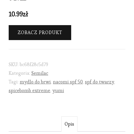
10.99
zł
ZOBACZ PRODUKT
SKU:
bc68f28c5d79
Kategoria:
Semilac
Tagi:
mydlo do brwi
,
nacomi spf 50
,
spf do twarzy
,
spicebomb extreme
,
yumi
Opis