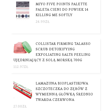
MIYO FIVE POINTS PALETTE
PALETA CIENI DO POWIEK 14
KILLING ME SOFTLY
24.99
ZŁ
COLLISTAR FIRMING TALASSO
SCRUB DETOXIFYING
EXFOLIATING SALTS PEELING
UJĘDRNIAJĄCY Z SOLĄ MORSKĄ 700G
112.97
ZŁ
LAMAZUNA BIOPLASTIKOWA
SZCZOTECZKA DO ZĘBÓW Z
WYMIENNĄ GŁÓWKĄ ŚREDNIO
TWARDA CZERWONA
27.00
ZŁ