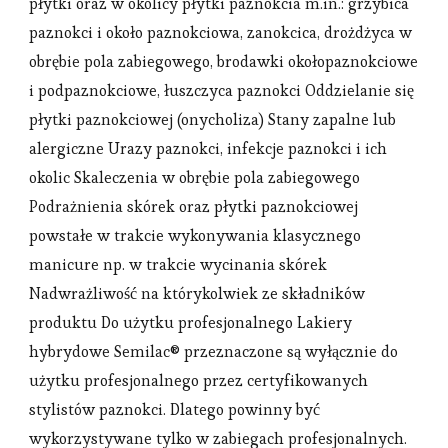
płytki oraz w okolicy płytki paznokcia m.in.: grzybica
paznokci i około paznokciowa, zanokcica, drożdżyca w
obrębie pola zabiegowego, brodawki okołopaznokciowe
i podpaznokciowe, łuszczyca paznokci Oddzielanie się
płytki paznokciowej (onycholiza) Stany zapalne lub
alergiczne Urazy paznokci, infekcje paznokci i ich
okolic Skaleczenia w obrębie pola zabiegowego
Podrażnienia skórek oraz płytki paznokciowej
powstałe w trakcie wykonywania klasycznego
manicure np. w trakcie wycinania skórek
Nadwrażliwość na którykolwiek ze składników
produktu Do użytku profesjonalnego Lakiery
hybrydowe Semilac® przeznaczone są wyłącznie do
użytku profesjonalnego przez certyfikowanych
stylistów paznokci. Dlatego powinny być
wykorzystywane tylko w zabiegach profesjonalnych.