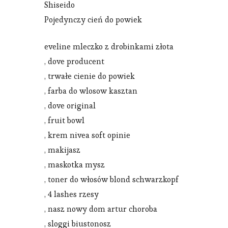
Shiseido
Pojedynczy cień do powiek
eveline mleczko z drobinkami złota
, dove producent
, trwałe cienie do powiek
, farba do wlosow kasztan
, dove original
, fruit bowl
, krem nivea soft opinie
, makijasz
, maskotka mysz
, toner do włosów blond schwarzkopf
, 4 lashes rzesy
, nasz nowy dom artur choroba
, sloggi biustonosz