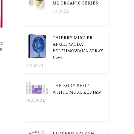
ML ORGANIC SERIES
79.00
ZŁ
THIERRY MUGLER
er
ANGEL WODA
te
PERFUMOWANA SPRAY
5
15ML
278.34
ZŁ
THE BODY SHOP
WHITE MUSK ZESTAW
382.00
ZŁ
ELODERM BALSAM