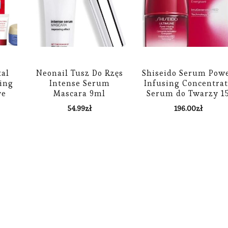
tal
Neonail Tusz Do Rzęs
Shiseido Serum Pow
ting
Intense Serum
Infusing Concentra
ye
Mascara 9ml
Serum do Twarzy 1
r
ml
54.99
zł
196.00
zł
ate)