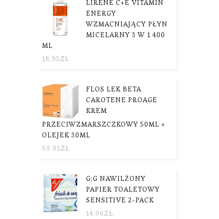
LIRENE C+E VITAMIN
ENERGY
WZMACNIAJĄCY PŁYN
MICELARNY 3 W 1 400
ML
18.95
ZŁ
FLOS LEK BETA
CAROTENE PROAGE
KREM
PRZECIWZMARSZCZKOWY 50ML +
OLEJEK 30ML
59.93
ZŁ
G;G NAWILŻONY
PAPIER TOALETOWY
SENSITIVE 2-PACK
14.96
ZŁ