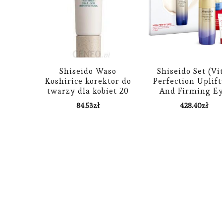
Shiseido Waso
Shiseido Set (Vi
Koshirice korektor do
Perfection Uplif
twarzy dla kobiet 20
And Firming E
ml
Cream+ Powe
84.53
zł
428.40
zł
Infusing Concentr