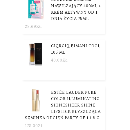
NAWILŻAJĄCY 400ML +
KREM AKTYWNY OD 1
DNIA ŻYCIA 75ML
29.69
ZŁ
GIQRGIQ EIMANI COOL
105 ML
40.00
ZŁ
ESTÉE LAUDER PURE
COLOR ILLUMINATING
SHINESHEER SHINE
LIPSTICK BŁYSZCZĄCA
SZMINKA ODCIEŃ PARTY OF 1 1,8 G
178.00
ZŁ