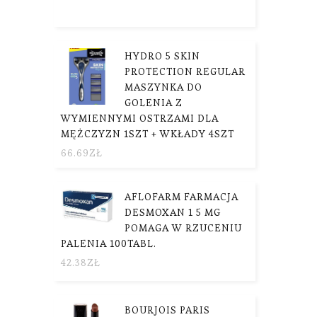
HYDRO 5 SKIN
PROTECTION REGULAR
MASZYNKA DO
GOLENIA Z
WYMIENNYMI OSTRZAMI DLA
MĘŻCZYZN 1SZT + WKŁADY 4SZT
66.69
ZŁ
AFLOFARM FARMACJA
DESMOXAN 1 5 MG
POMAGA W RZUCENIU
PALENIA 100TABL.
42.38
ZŁ
BOURJOIS PARIS