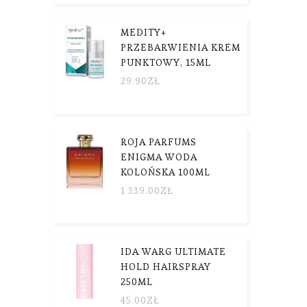
MEDITY+
PRZEBARWIENIA KREM
PUNKTOWY, 15ML
29.90
ZŁ
ROJA PARFUMS
ENIGMA WODA
KOLOŃSKA 100ML
1 339.00
ZŁ
IDA WARG ULTIMATE
HOLD HAIRSPRAY
250ML
45.00
ZŁ