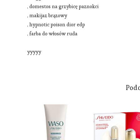
, domestos na grzybicę paznokci
, makijaz brązowy
, hypnotic poison dior edp
, farba do włosów ruda
yyyyy
Pod