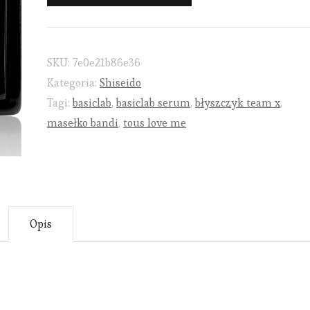
SKU:
7e0e21b86e36
Kategoria:
Shiseido
Tagi:
basiclab
,
basiclab serum
,
błyszczyk team x
,
masełko bandi
,
tous love me
Opis