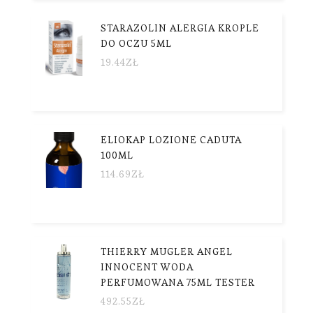
STARAZOLIN ALERGIA KROPLE
DO OCZU 5ML
19.44
ZŁ
ELIOKAP LOZIONE CADUTA
100ML
114.69
ZŁ
THIERRY MUGLER ANGEL
INNOCENT WODA
PERFUMOWANA 75ML TESTER
492.55
ZŁ