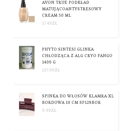
AVON TRUE PODKŁAD
MATUJĄCOANTYSTRESOWY
CREAM 30 ML
17.49
ZŁ
PHYTO SINTESI GLINKA
CHŁODZĄCA Z ALG CRYO FANGO
1400 G
127.00
ZŁ
SPINKA DO WŁOSÓW KLAMRA XL
BORDOWA 10 CM SP128BOR
9.90
ZŁ