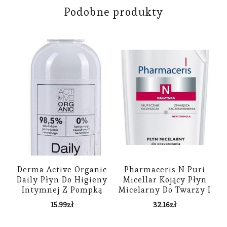
Podobne produkty
Derma Active Organic
Pharmaceris N Puri
Daily Płyn Do Higieny
Micellar Kojący Płyn
Intymnej Z Pompką
Micelarny Do Twarzy I
200ml
Oczu 200Ml
15.99
zł
32.16
zł