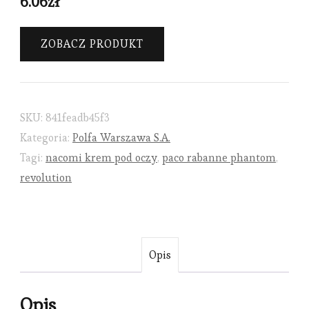
6.06
zł
ZOBACZ PRODUKT
SKU:
841feadb45f3
Kategoria:
Polfa Warszawa S.A.
Tagi:
nacomi krem pod oczy
,
paco rabanne phantom
,
revolution
Opis
Opis