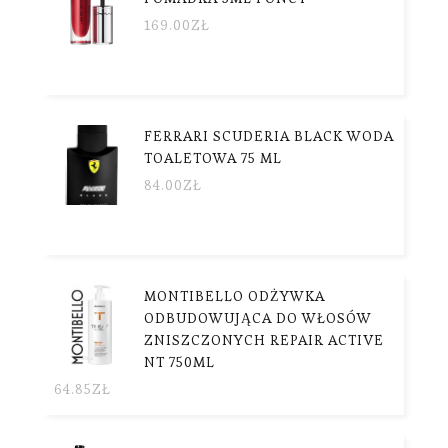
169.00
ZŁ
FERRARI SCUDERIA BLACK WODA
TOALETOWA 75 ML
84.00
ZŁ
MONTIBELLO ODŻYWKA
ODBUDOWUJĄCA DO WŁOSÓW
ZNISZCZONYCH REPAIR ACTIVE
NT 750ML
64.85
ZŁ