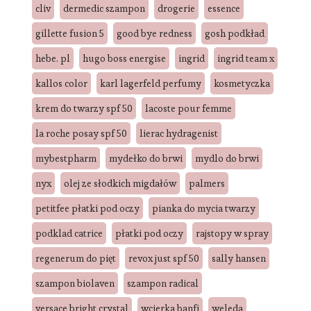
cliv
dermedic szampon
drogerie
essence
gillette fusion 5
good bye redness
gosh podkład
hebe. pl
hugo boss energise
ingrid
ingrid team x
kallos color
karl lagerfeld perfumy
kosmetyczka
krem do twarzy spf 50
lacoste pour femme
la roche posay spf 50
lierac hydragenist
mybestpharm
mydełko do brwi
mydlo do brwi
nyx
olej ze słodkich migdałów
palmers
petitfee płatki pod oczy
pianka do mycia twarzy
podklad catrice
płatki pod oczy
rajstopy w spray
regenerum do pięt
revox just spf 50
sally hansen
szampon biolaven
szampon radical
versace bright crystal
wcierka banfi
weleda