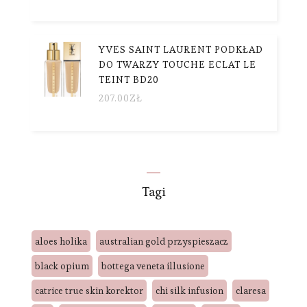
YVES SAINT LAURENT PODKŁAD
DO TWARZY TOUCHE ECLAT LE
TEINT BD20
207.00
ZŁ
Tagi
aloes holika
australian gold przyspieszacz
black opium
bottega veneta illusione
catrice true skin korektor
chi silk infusion
claresa