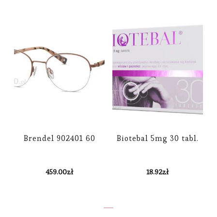
Brendel 902401 60
Biotebal 5mg 30 tabl.
459.00
zł
18.92
zł