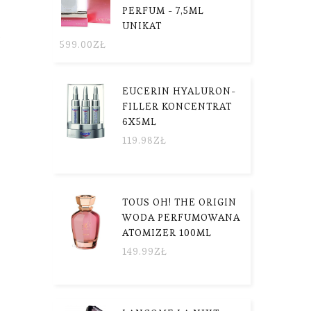
PERFUM - 7,5ML
UNIKAT
.
599.00
ZŁ
EUCERIN HYALURON-
FILLER KONCENTRAT
6X5ML
119.98
ZŁ
TOUS OH! THE ORIGIN
WODA PERFUMOWANA
ATOMIZER 100ML
149.99
ZŁ