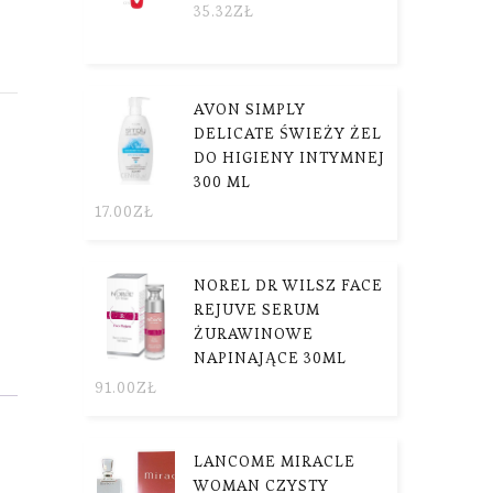
35.32
ZŁ
AVON SIMPLY
DELICATE ŚWIEŻY ŻEL
DO HIGIENY INTYMNEJ
300 ML
17.00
ZŁ
NOREL DR WILSZ FACE
REJUVE SERUM
ŻURAWINOWE
NAPINAJĄCE 30ML
91.00
ZŁ
LANCOME MIRACLE
WOMAN CZYSTY