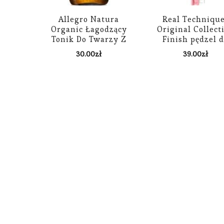
Allegro Natura
Real Techniqu
Organic Łagodzący
Original Collect
Tonik Do Twarzy Z
Finish pędzel 
Lawendą 100 Ml
podkładu i pud
30.00
zł
39.00
zł