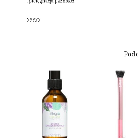
, pielęgnacja paznokci
yyyyy
Pod