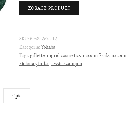
ZOBACZ PRODUKT
SKU:
6e53e2e7ce12
Kategoria:
Yokaba
Tagi:
gillette
,
ingrid cosmetics
,
nacomi 7 oils
,
nacomi
zielona glinka
,
sessio szampon
Opis