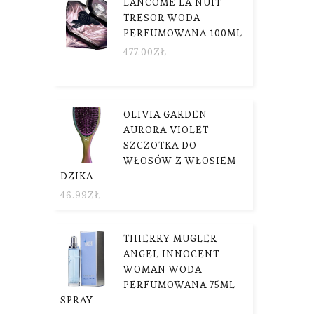
LANCOME LA NUIT
TRESOR WODA
PERFUMOWANA 100ML
477.00
ZŁ
OLIVIA GARDEN
AURORA VIOLET
SZCZOTKA DO
WŁOSÓW Z WŁOSIEM
DZIKA
46.99
ZŁ
THIERRY MUGLER
ANGEL INNOCENT
WOMAN WODA
PERFUMOWANA 75ML
SPRAY