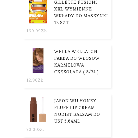
GILLETTE FUSION5
XXL WYMIENNE
WKŁADY DO MASZYNKI
12 SZT
169.99
ZŁ
WELLA WELLATON
FARBA DO WŁOSÓW
KARMELOWA
CZEKOLADA ( 8/74 )
12.90
ZŁ
JASON WU HONEY
FLUFF LIP CREAM
NUDIST BALSAM DO
UST 3.84ML
70.00
ZŁ