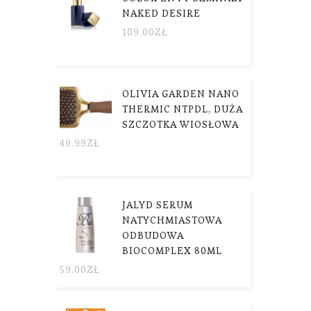
NAKED DESIRE
109.00
ZŁ
OLIVIA GARDEN NANO
THERMIC NTPDL, DUŻA
SZCZOTKA WIOSŁOWA
49.99
ZŁ
JALYD SERUM
NATYCHMIASTOWA
ODBUDOWA
BIOCOMPLEX 80ML
59.00
ZŁ