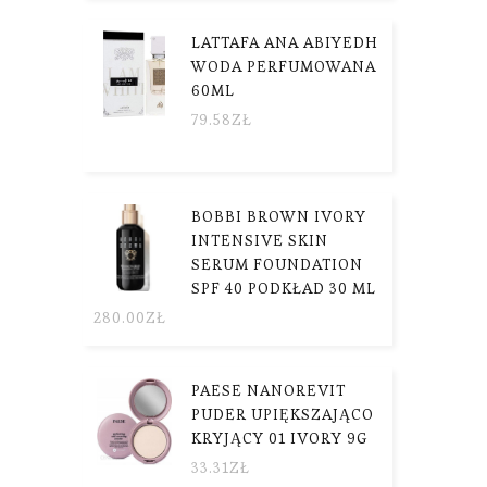
LATTAFA ANA ABIYEDH
WODA PERFUMOWANA
60ML
79.58
ZŁ
BOBBI BROWN IVORY
INTENSIVE SKIN
SERUM FOUNDATION
SPF 40 PODKŁAD 30 ML
280.00
ZŁ
PAESE NANOREVIT
PUDER UPIĘKSZAJĄCO
KRYJĄCY 01 IVORY 9G
33.31
ZŁ