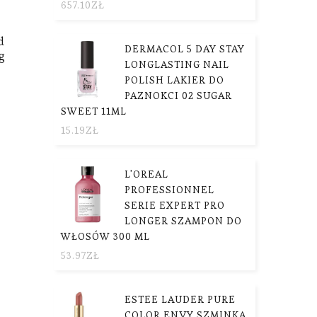
657.10
ZŁ
d
DERMACOL 5 DAY STAY
g
LONGLASTING NAIL
ml
POLISH LAKIER DO
PAZNOKCI 02 SUGAR
SWEET 11ML
15.19
ZŁ
L'OREAL
PROFESSIONNEL
SERIE EXPERT PRO
LONGER SZAMPON DO
WŁOSÓW 300 ML
53.97
ZŁ
ESTEE LAUDER PURE
COLOR ENVY SZMINKA