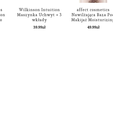
es
Wilkinson Intuition
affect cosmetics
ion
Maszynka Uchwyt + 3
Nawilżająca Baza Po
do
wkłady
Makijaż Moisturizin
ru
Primer Make Up 29
39.99
zł
49.99
zł